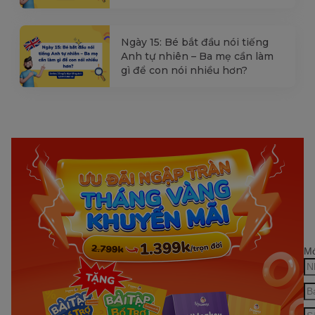
Ngày 15: Bé bắt đầu nói tiếng
Anh tự nhiên – Ba mẹ cần làm
gì để con nói nhiều hơn?
Mớ