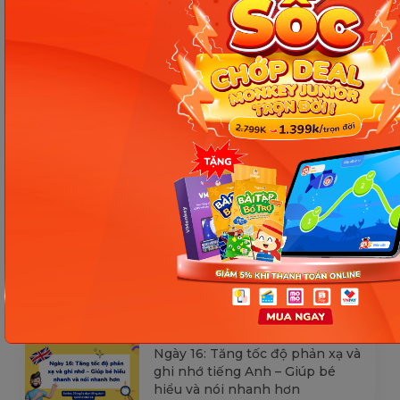
[Thảo luận] Cơn thịnh nộ (ăn
vạ) của trẻ | Kỷ luật tích cực #17
Ngày 18: Vì sao bé nhanh quên
từ tiếng Anh? Cách giúp con
nhớ lâu mà không cần học
nhiều
Ngày 17: Bé nhận diện từ nhanh
qua hình ảnh – Chìa khóa giúp
con hiểu ngay không cần dịch
Ngày 16: Tăng tốc độ phản xạ và
ghi nhớ tiếng Anh – Giúp bé
hiểu và nói nhanh hơn