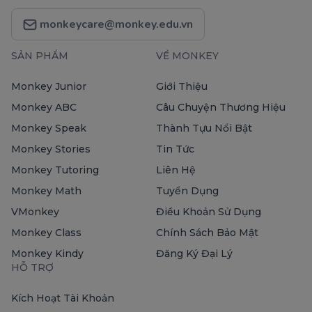
monkeycare@monkey.edu.vn
SẢN PHẨM
VỀ MONKEY
Monkey Junior
Giới Thiệu
Monkey ABC
Câu Chuyện Thương Hiệu
Monkey Speak
Thành Tựu Nổi Bật
Monkey Stories
Tin Tức
Monkey Tutoring
Liên Hệ
Monkey Math
Tuyển Dụng
VMonkey
Điều Khoản Sử Dụng
Monkey Class
Chính Sách Bảo Mật
Monkey Kindy
Đăng Ký Đại Lý
HỖ TRỢ
Kích Hoạt Tài Khoản