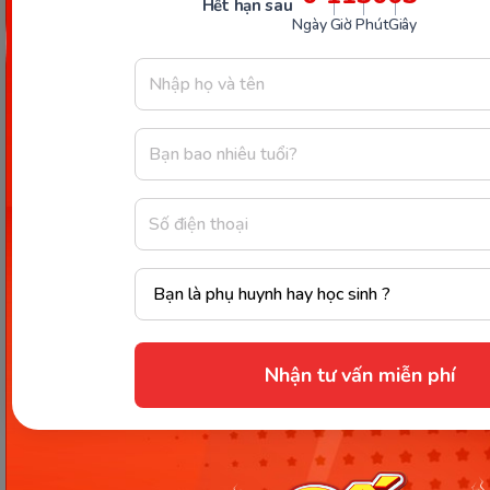
Hết hạn sau
Ngày
Giờ
Phút
Giây
Thông tin trong bài viết được tổng hợp nhằm
mục đích tham khảo và có thể thay đổi mà
không cần báo trước. Quý khách vui lòng
kiểm tra lại qua các kênh chính thức hoặc liên
hệ trực tiếp với đơn vị liên quan để nắm bắt
tình hình thực tế.
Nhận tư vấn miễn phí
Các Bài Viết Mới Nhất