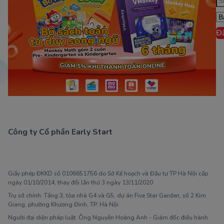
Đ
Công ty Cổ phần Early Start
1900 63 60 52
Giấy phép ĐKKD số 0106651756 do Sở Kế hoạch và Đầu tư TP Hà Nội cấp
ngày 01/10/2014, thay đổi lần thứ 3 ngày 13/11/2020
Trụ sở chính: Tầng 3, tòa nhà G4 và G5, dự án Five Star Garden, số 2 Kim
Giang, phường Khương Đình, TP. Hà Nội
Người đại diện pháp luật: Ông Nguyễn Hoàng Anh - Giám đốc điều hành