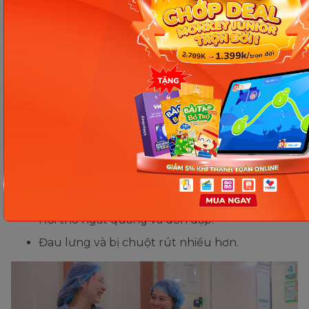
Bụng bầu mẹ tụt xuống thấp và người có cảm
giác nặng nề hơn.
Dịch nhầy âm đạo tiết ra nhiều hơn và có màu
hồng hoặc màu nâu.
Tử cung đã mở để sẵn sàng cho em bé chào
đời.
Vỡ ối hoặc rò rỉ nước ổi.
Có các cơn gò cứng bụng xảy ra dồn dập liên
tục và đau hơn bình thường.
Xuất hiện máu ở âm đạo, có màu hồng hoặc
màu nâu nhưng rất ít.
Hơi thở ngắt quãng và dồn dập.
Đau lưng và bị chuột rút nhiều hơn.