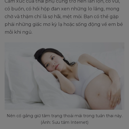
Cảm xúc của thai phụ cũng trở nên lẫn lộn, có vui,
có buồn, có hồi hộp đan xen những lo lắng, mong
chờ và thậm chí là sợ hãi, mệt mỏi. Bạn có thể gặp
phải những giấc mơ kỳ lạ hoặc sống động về em bé
mỗi khi ngủ.
Nên cố gắng giữ tâm trạng thoải mái trong tuần thai này.
(Ảnh: Sưu tầm Internet)