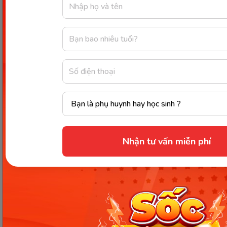
Có thể tập squat giúp quá trình chuyển dạ diễn ra tốt hơn.
(Ảnh: Sưu tầm Internet)
Nhận tư vấn miễn phí
Dấu hiệu sắp sinh
Tuần 39 là thời điểm ngày dự sinh đã gần kề, mẹ
cần chú ý đến một số dấu hiệu sắp sinh dưới đây: