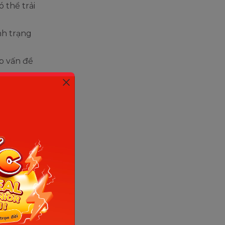
 thể trải
nh trạng
p vấn đề