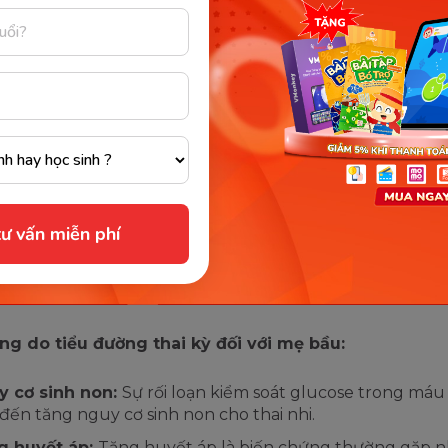
 hiện của mẹ bầu bị tiểu đường 3 tháng cuối. (Ảnh: Sưu tầm Inte
chứng do tiểu đường thai kỳ 3 th
mẹ bầu cần chú ý
g thai kỳ là tình trạng rối loạn chuyển hóa đường tro
ư vấn miễn phí
nữ mang thai. Nếu không được kiểm soát tốt, tiểu đường
y ra nhiều biến chứng nguy hiểm cho cả mẹ và bé, đặc bi
i đoạn 3 tháng cuối thai kỳ. Cụ thể như:
ng do tiểu đường thai kỳ đối với mẹ bầu:
y cơ sinh non:
Sự rối loạn kiểm soát glucose trong máu
đến tăng nguy cơ sinh non cho thai nhi.
g huyết áp:
Tăng huyết áp là biến chứng thường gặp n