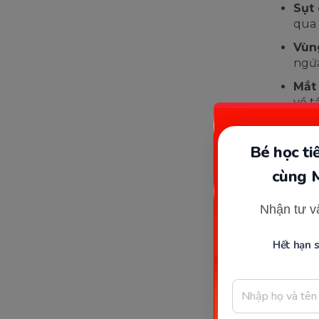
Sụt
qua 
Vùn
ngứa
Mắt
về t
Bé học t
cùng 
Nhận tư v
Hết hạn 