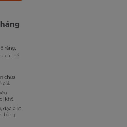
tháng
õ ràng,
ầu có thể
ăn chứa
 oải.
iều,
bị khô.
, đặc biệt
lên bàng