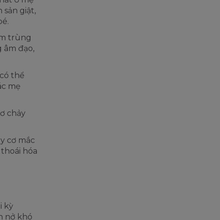
 sản giật,
bé.
ễm trùng
g âm đạo,
 có thể
các mẹ
cơ chảy
uy cơ mắc
 thoái hóa
i kỳ
nh nở khó