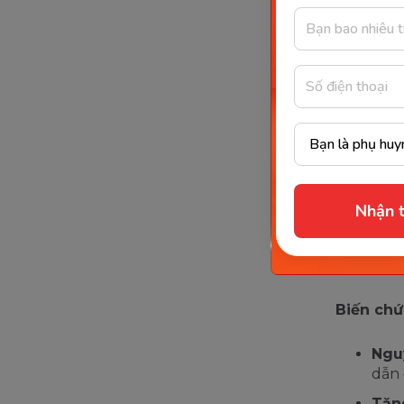
Biểu
Biến 
cuối 
Tiểu đườn
Nhận t
ra ở phụ 
có thể gâ
trong gia
Biến chứ
Ngu
dẫn 
Tăn