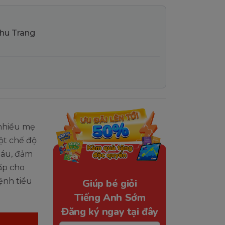
Thu Trang
 nhiều mẹ
ột chế độ
máu, đảm
ấp cho
ệnh tiểu
Giúp bé giỏi
Tiếng Anh Sớm
Đăng ký ngay tại đây