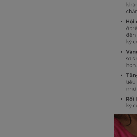
khăn
chẳn
Hội 
ở tr
đến 
kỳ c
Vàn
sơ s
hơn.
Tăn
tiểu
như 
Rối 
kỳ c