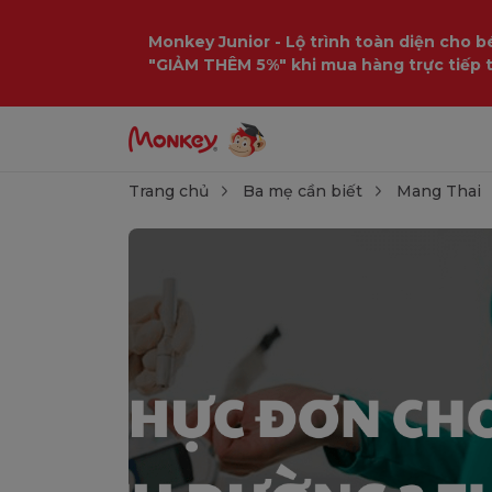
Monkey Junior - Lộ trình toàn diện cho bé
"GIẢM THÊM 5%" khi mua hàng trực tiếp 
Trang chủ
Ba mẹ cần biết
Mang Thai