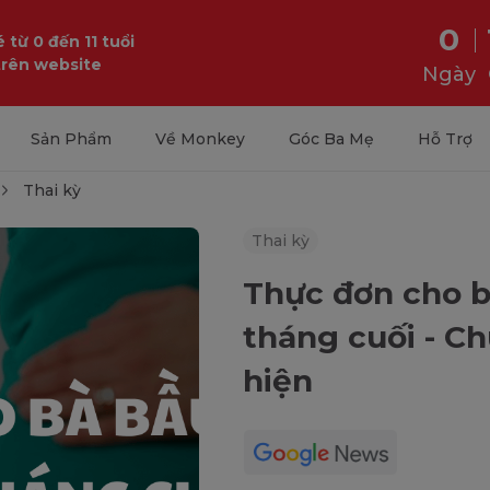
0
 từ 0 đến 11 tuổi
trên website
Ngày
Sản Phẩm
Về Monkey
Góc Ba Mẹ
Hỗ Trợ
Thai kỳ
Thai kỳ
Thực đơn cho b
tháng cuối - C
hiện