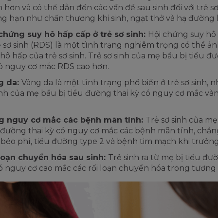
 hơn và có thể dẫn đến các vấn đề sau sinh đối với trẻ sơ
g hạn như chấn thương khi sinh, ngạt thở và hạ đường 
chứng suy hô hấp cấp ở trẻ sơ sinh:
Hội chứng suy hô
ẻ sơ sinh (RDS) là một tình trạng nghiêm trọng có thể 
hô hấp của trẻ sơ sinh. Trẻ sơ sinh của mẹ bầu bị tiểu đ
ó nguy cơ mắc RDS cao hơn.
g da:
Vàng da là một tình trạng phổ biến ở trẻ sơ sinh, 
inh của mẹ bầu bị tiểu đường thai kỳ có nguy cơ mắc và
g nguy cơ mắc các bệnh mãn tính:
Trẻ sơ sinh của mẹ
 đường thai kỳ có nguy cơ mắc các bệnh mãn tính, chẳ
béo phì, tiểu đường type 2 và bệnh tim mạch khi trưởn
loạn chuyển hóa sau sinh:
Trẻ sinh ra từ mẹ bị tiểu đư
ó nguy cơ cao mắc các rối loạn chuyển hóa trong tương l