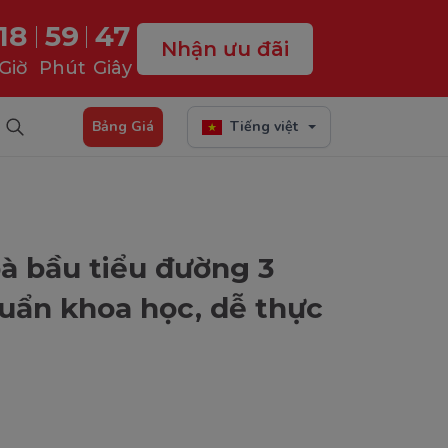
18
59
46
Nhận ưu đãi
Giờ
Phút
Giây
Bảng Giá
Tiếng việt
à bầu tiểu đường 3
huẩn khoa học, dễ thực