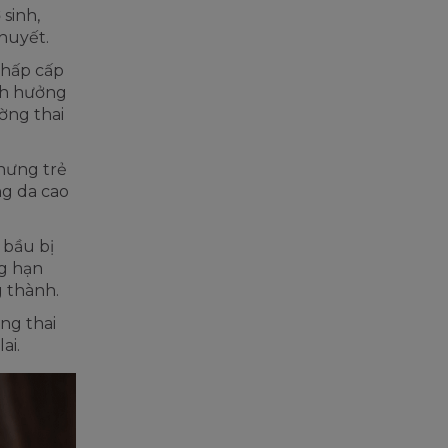
 sinh,
huyết.
 hấp cấp
ảnh hưởng
ường thai
nhưng trẻ
ng da cao
 bầu bị
ng hạn
g thành.
ờng thai
ai.