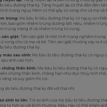
bị tiểu đường thai kỳ. Tăng huyết áp có thể dẫn đến tiền
tình trạng nguy hiểm có thể gây tử vong cho cả mẹ và 
ễm trùng:
Mẹ bầu bị tiểu đường thai kỳ có nguy cơ nhi
hơn, bao gồm nhiễm trùng đường tiết niệu, nhiễm trùn
m trùng màng ối và nhiễm trùng tử cung.
 sản giật:
Tiền sản giật là một tình trạng nghiêm trọng
tử vong cho cả mẹ và bé. Tiền sản giật thường xảy ra ở 
bị tiểu đường thai kỳ.
y máu sau sinh:
Mẹ bầu bị tiểu đường thai kỳ có nguy 
sau sinh cao hơn.
n chứng thần kinh:
Mẹ bầu bị tiểu đường thai kỳ có ng
biến chứng thần kinh, chẳng hạn như đục thủy tinh thể,
 vàng và suy giảm thị lực.
g do tiểu đường thai kỳ đối với thai nhi:
sơ sinh to lớn:
Trẻ sơ sinh của mẹ bầu bị tiểu đường tha
ng to hơn so với bình thường. Điều này có thể khiến si