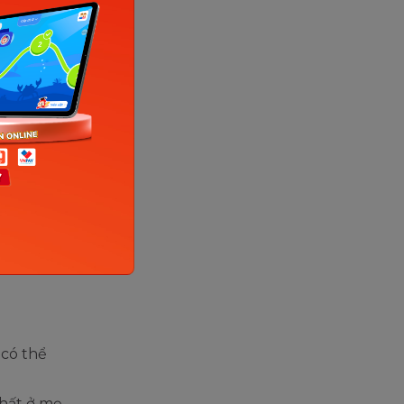
rnet)
áng
ng máu xảy
 thai kỳ
ệt là
 có thể
hất ở mẹ