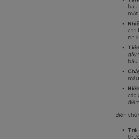
bầu 
một 
Nhi
cao 
nhiễ
Tiền
gây 
bầu 
Chả
máu 
Biế
các 
điểm
Biến chứn
Trẻ 
thườ