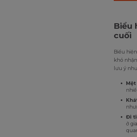
Biểu 
cuối
Biểu hiện
khó nhận 
lưu ý như
Mệt
nhiề
Khá
nhưn
Đi t
ở gi
qua