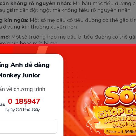
 cân không rõ nguyên nhân:
Mẹ bầu mắc tiểu đường có
sự giảm cân đột ngột mà không hiểu rõ nguyên nhân.
g kín ngứa:
Một số mẹ bầu có tiểu đường có thể gặp tì
 ở vùng kín thường xuyên hơn.
 mờ:
Một số trường hợp mẹ bầu bị tiểu đường có thể gặ
ầm nhìn hoặc mắt bị mờ.
iếng Anh dễ dàng
Monkey Junior
ấn về chương trình
0
18
59
46
sau
Ngày
Giờ
Phút
Giây