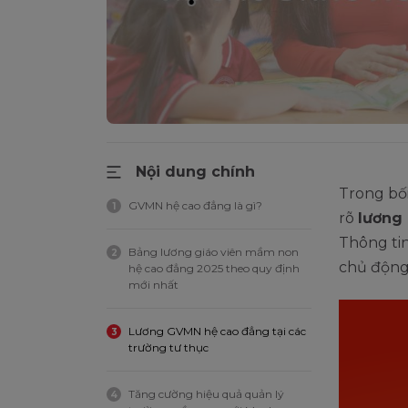
Nội dung chính
Trong bối
GVMN hệ cao đẳng là gì?
1
rõ
lương
Thông tin
Bảng lương giáo viên mầm non
2
chủ động 
hệ cao đẳng 2025 theo quy định
mới nhất
Lương GVMN hệ cao đẳng tại các
3
trường tư thục
Tăng cường hiệu quả quản lý
4