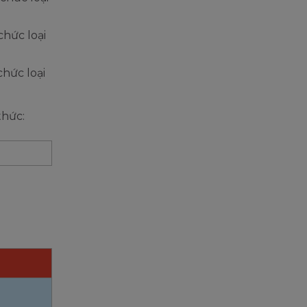
chức loại
chức loại
thức: