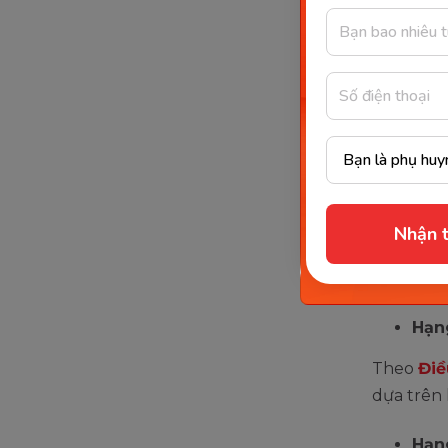
2025 
Hiện nay,
hệ cao đẳ
nghiệp t
Dựa the
đẳng đượ
Nhận t
Hạng
Hạng
Hạn
Theo
Điề
dựa trên
Hạng