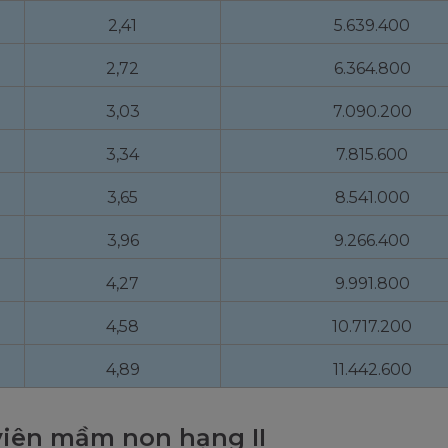
2,41
5.639.400
2,72
6.364.800
3,03
7.090.200
3,34
7.815.600
3,65
8.541.000
3,96
9.266.400
4,27
9.991.800
4,58
10.717.200
4,89
11.442.600
viên mầm non hạng II