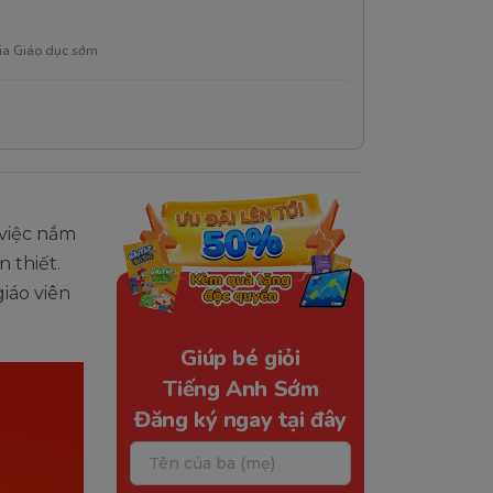
ia Giáo dục sớm
 việc nắm
 thiết.
giáo viên
.
Giúp bé giỏi
Tiếng Anh Sớm
Đăng ký ngay tại đây