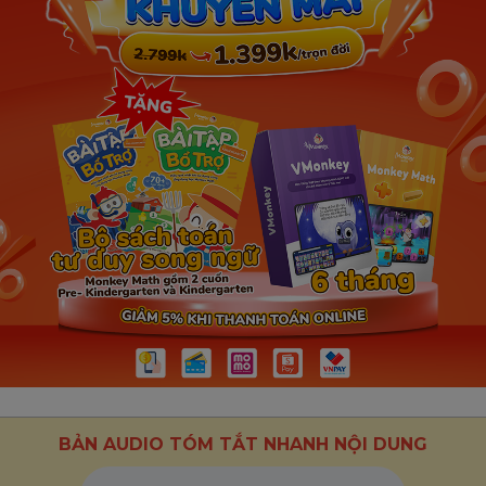
BẢN AUDIO TÓM TẮT NHANH NỘI DUNG