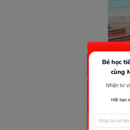
Bé học t
cùng 
Nhận tư v
Hết hạn 
GVMN hệ 
Bảng 