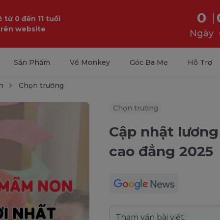
0
 từ 0 đến 11 tuổi
trên website
Ngày
Sản Phẩm
Về Monkey
Góc Ba Mẹ
Hỗ Trợ
n
Chọn trường
Chọn trường
Cập nhật lương
cao đẳng 2025
Tham vấn bài viết: