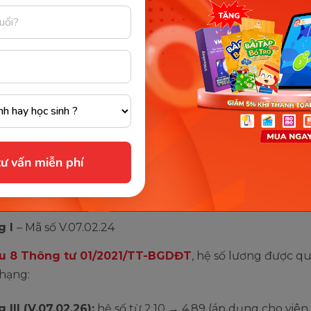
theo quy định mới nhất
 pháp luật chưa có định nghĩa chính thức về giáo viên
ng, nhưng thực tiễn hiểu rằng đây là giáo viên mầm non
rình độ cao đẳng sư phạm giáo dục mầm non.
o
Điều 2 Thông tư 01/2021/TT-BGDĐT
, giáo viên mầm 
c xếp theo các hạng chức danh nghề nghiệp sau:
ư vấn miễn phí
 III
– Mã số V.07.02.26
 II –
Mã số V.07.02.25
g I
– Mã số V.07.02.24
u 8 Thông tư 01/2021/TT-BGDĐT
, hệ số lương được q
 hạng:
 III (V.07.02.26):
hệ số từ 2,10 → 4,89 (áp dụng cho viên 