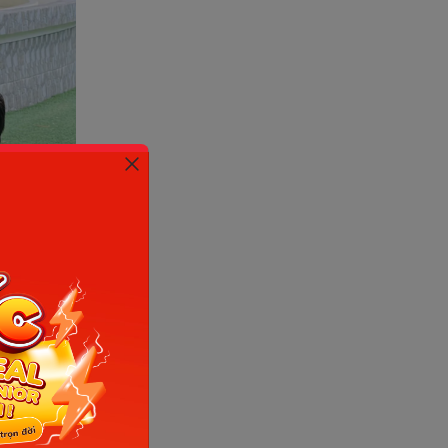
ác trường
o đẳng