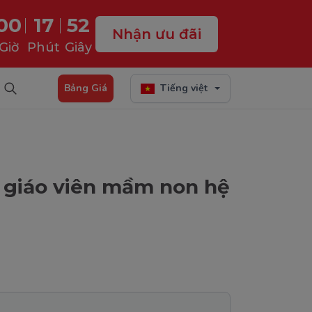
00
17
51
Nhận ưu đãi
Giờ
Phút
Giây
Bảng Giá
Tiếng việt
 giáo viên mầm non hệ