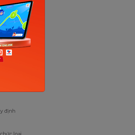
 mầm non
 tốt
non hệ cao
uy định
chức loại