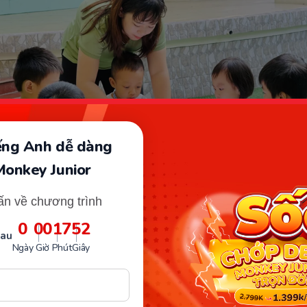
iếng Anh dễ dàng
Monkey Junior
ấn về chương trình
0
00
17
51
sau
cao đẳng là những cá nhân được đào tạo và có chứng chỉ tại c
Ngày
Giờ
Phút
Giây
cao đẳng sư phạm (Ảnh: Sưu tầm internet)
lương giáo viên mầm non hệ ca