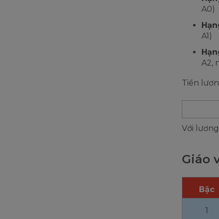
A0)
Hạng
A1)
Hạng
A2, 
Tiền lươ
Với lương
Giáo 
Bậc
1