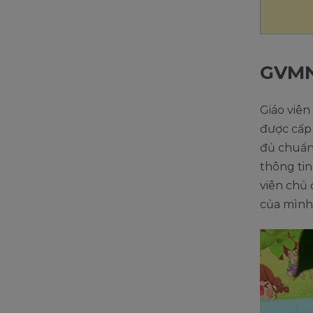
GVMN 
Giáo viê
được cấ
đủ chuẩn 
thông tin
viên chủ 
của mình