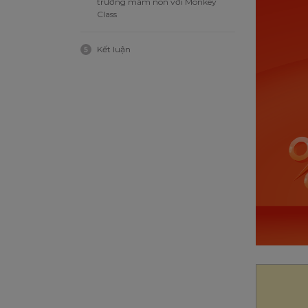
trường mầm non với Monkey
Class
Kết luận
5