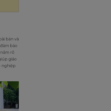
ài bản và
, đảm bảo
 nắm rõ
iúp giáo
ề nghiệp