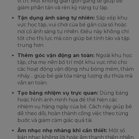
vị trí. Một không gian gọn gàng sẽ giúp bé
giảm phân tán và rèn kỹ năng tự lập.
Tận dụng ánh sáng tự nhiên:
Sắp xếp khu
vực học tập, vui chơi của bé gần cửa sổ hoặc
nơi có ánh sáng tự nhiên. Điều này không chỉ
tốt cho thị lực mà còn giúp bé tỉnh táo và tập
trung hơn.
Thêm góc vận động an toàn:
Ngoài khu học
tập, cha mẹ nên bố trí một khu vực nhỏ cho
các hoạt động vận động như bóng mềm, thảm
nhảy… giúp bé giải tỏa năng lượng dư thừa mà
vẫn an toàn.
Tạo bảng nhiệm vụ trực quan:
Dùng bảng
hoặc hình ảnh minh họa để thể hiện các
nhiệm vụ hàng ngày của bé. Cách này giúp bé
dễ theo dõi, hoàn thành công việc theo từng
bước và giảm cảm giác quá tải.
Âm nhạc nhẹ nhàng khi cần thiết:
Một số
bản nhạc không lời hoặc âm thanh thiên nhiên