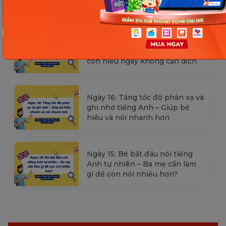
nhiều
Ngày 17: Bé nhận diện từ nhanh
qua hình ảnh – Chìa khóa giúp
con hiểu ngay không cần dịch
Ngày 16: Tăng tốc độ phản xạ và
ghi nhớ tiếng Anh – Giúp bé
hiểu và nói nhanh hơn
Ngày 15: Bé bắt đầu nói tiếng
Anh tự nhiên – Ba mẹ cần làm
gì để con nói nhiều hơn?