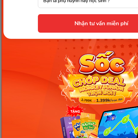
Nhận tư vấn miễn phí
Các Bài Viết Mới Nhất
[Thảo luận] Cơn thịnh nộ (ăn
vạ) của trẻ | Kỷ luật tích cực #17
Ngày 18: Vì sao bé nhanh quên
từ tiếng Anh? Cách giúp con
nhớ lâu mà không cần học