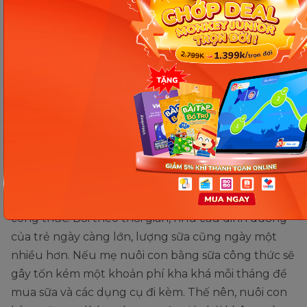
Phương pháp tránh thai vô kinh khi cho con bú sữa mẹ
(Ảnh: Sưu tầm Internet)
Tiết kiệm chi phí
Nuôi con bằng sữa mẹ giúp gia đình tiết kiệm được
một khoản chi phí kha khá so với nuôi con bằng sữa
công thức. Bởi theo thời gian, nhu cầu dinh dưỡng
của trẻ ngày càng lớn, lượng sữa cũng ngày một
nhiều hơn. Nếu mẹ nuôi con bằng sữa công thức sẽ
gây tốn kém một khoản phí kha khá mỗi tháng để
mua sữa và các dụng cụ đi kèm. Thế nên, nuôi con