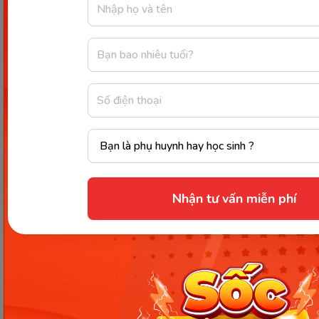
GnRH. Đây là hormone kích thích sự trưởng thành
của buồng trứng, dẫn đến việc có kinh nguyệt trở
lại sau sinh. Với cơ chế này, nhiều mẹ cho rằng chỉ
cần cho con bú thì sẽ lâu có kinh nguyệt, giúp
tránh thai hiệu quả.
Tuy nhiên, xác suất phụ nữ có thai khi áp dụng biện
pháp phòng tránh vô kinh cũng cực kỳ cao. Ngay cả
khi chưa có kinh nguyệt trở lại, mẹ vẫn có thể mang
thai nếu quan hệ đúng thời điểm rụng trứng lần
đầu. Vì thế nên, đây chỉ là phương pháp tránh thai
Nhận tư vấn miễn phí
mang tính chất tương đối.