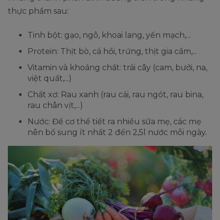
thực phẩm sau:
Tinh bột: gạo, ngô, khoai lang, yến mạch,...
Protein: Thịt bò, cá hồi, trứng, thịt gia cầm,...
Vitamin và khoáng chất: trái cây (cam, bưởi, na,
việt quất,...)
Chất xơ: Rau xanh (rau cải, rau ngót, rau bina,
rau chân vịt,...)
Nước: Để cơ thể tiết ra nhiều sữa mẹ, các mẹ
nên bổ sung ít nhất 2 đến 2,5l nước mỗi ngày.