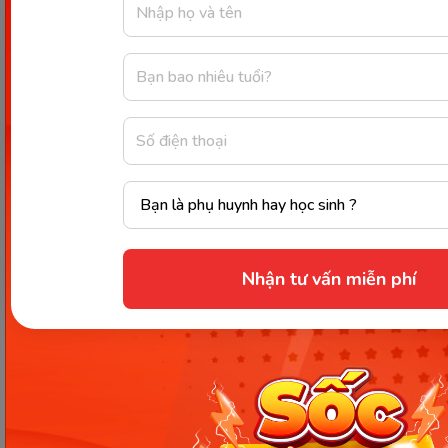
chứa thành phần hỗ trợ bé thông minh và nhanh
nhẹn hơn.
Nguyên liệu cần chuẩn bị bao gồm:
Tôm, gạo, gia
vị, dầu ăn, khoai lang.
Cách làm như sau:
Bước 1: Mẹ đem gạo vo sạch sau đó đổ nước
nấu cháo chín nhừ tùy độ tuổi của bé.
Bước 2: Khoai lang mẹ đem gọt vỏ, rửa sạch
Nhận tư vấn miễn phí
sau đó rồi thái thành khúc vừa ăn. Sau đó, mẹ
cho khoai vào nồi luộc chín sau đó xay nhuyễn
bằng thìa khi còn nóng.
Bước 3: Tôm mẹ đem rửa sạch, bóc lớp vỏ
ngoài, rút bỏ chỉ đen rồi xay nhuyễn bằng máy
xay sinh tố. Sau đó mẹ cho dầu ăn vào phi
thơm hành tím rồi xào chín tôm với gia vị của