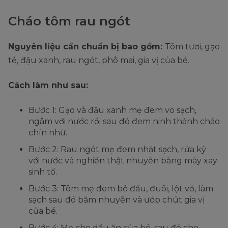
Cháo tôm rau ngót
Nguyên liệu cần chuẩn bị bao gồm:
Tôm tươi, gạo
tẻ, đậu xanh, rau ngót, phô mai, gia vị của bé.
Cách làm như sau:
Bước 1: Gạo và đậu xanh mẹ đem vo sạch,
ngâm với nước rồi sau đó đem ninh thành cháo
chín nhừ.
Bước 2: Rau ngót mẹ đem nhặt sạch, rửa kỹ
với nước và nghiền thật nhuyễn bằng máy xay
sinh tố.
Bước 3: Tôm mẹ đem bỏ đầu, đuôi, lột vỏ, làm
sạch sau đó băm nhuyễn và ướp chút gia vị
của bé.
Bước 4: Mẹ cho dầu ăn của bé, sau đó cho