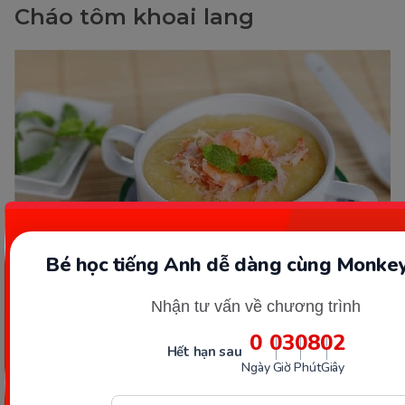
Cháo tôm khoai lang
Bé học tiếng Anh dễ dàng cùng Monkey
Nhận tư vấn về chương trình
Cháo tôm khoai lang. (Ảnh: sưu tầm internet)
0
03
08
01
Hết hạn sau
Khoai lang chứa tinh bột, chất xơ và dưỡng chất cần
Ngày
Giờ
Phút
Giây
thiết giúp bé tiêu hóa tốt và tăng cân nhanh. Tôm