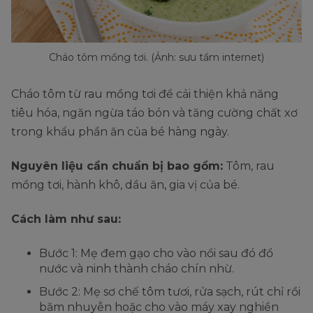
Cháo tôm mồng tơi. (Ảnh: sưu tầm internet)
Cháo tôm từ rau mồng tơi để cải thiện khả năng
tiêu hóa, ngăn ngừa táo bón và tăng cường chất xơ
trong khẩu phần ăn của bé hàng ngày.
Nguyên liệu cần chuẩn bị bao gồm:
Tôm, rau
mồng tơi, hành khô, dầu ăn, gia vị của bé.
Cách làm như sau:
Bước 1: Mẹ đem gạo cho vào nồi sau đó đổ
nước và ninh thành cháo chín nhừ.
Bước 2: Mẹ sơ chế tôm tươi, rửa sạch, rút chỉ rồi
băm nhuyễn hoặc cho vào máy xay nghiền