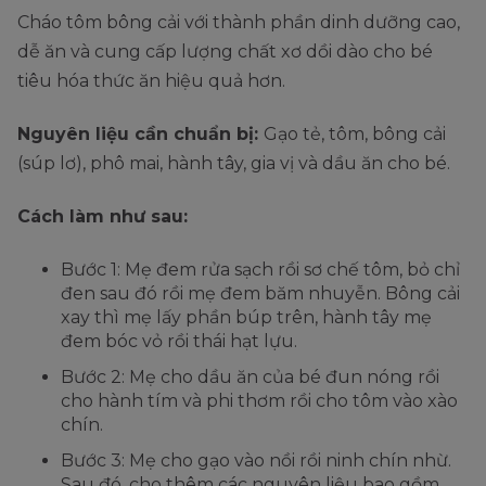
Cháo tôm bông cải với thành phần dinh dưỡng cao,
dễ ăn và cung cấp lượng chất xơ dồi dào cho bé
tiêu hóa thức ăn hiệu quả hơn.
Nguyên liệu cần chuẩn bị:
Gạo tẻ, tôm, bông cải
(súp lơ), phô mai, hành tây, gia vị và dầu ăn cho bé.
Cách làm như sau:
Bước 1: Mẹ đem rửa sạch rồi sơ chế tôm, bỏ chỉ
đen sau đó rồi mẹ đem băm nhuyễn. Bông cải
xay thì mẹ lấy phần búp trên, hành tây mẹ
đem bóc vỏ rồi thái hạt lựu.
Bước 2: Mẹ cho dầu ăn của bé đun nóng rồi
cho hành tím và phi thơm rồi cho tôm vào xào
chín.
Bước 3: Mẹ cho gạo vào nồi rồi ninh chín nhừ.
Sau đó, cho thêm các nguyên liệu bao gồm