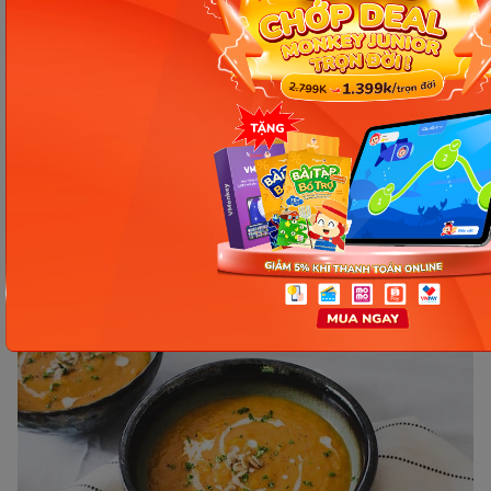
bé.
Bước 4: Đợi khi cháo chín nhừ thì mẹ cho thịt
tôm và khoai lang vào nồi nấu chín rồi tắt bếp.
Bước 5: Múc cháo ra bát cho nguội rồi cho bé
ăn khi còn ấm nóng.
Cháo tôm khoai lang cho bé. (Ảnh; Sưu tầm
Internet)
Cháo tôm nấm hương