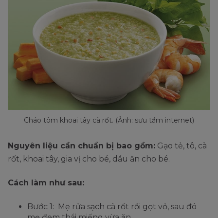
Cháo tôm khoai tây cà rốt. (Ảnh: sưu tầm internet)
Nguyên liệu cần chuẩn bị bao gồm:
Gạo tẻ, tô, cà
rốt, khoai tây, gia vị cho bé, dầu ăn cho bé.
Cách làm như sau:
Bước 1: Mẹ rửa sạch cà rốt rồi gọt vỏ, sau đó
mẹ đem thái miếng vừa ăn.