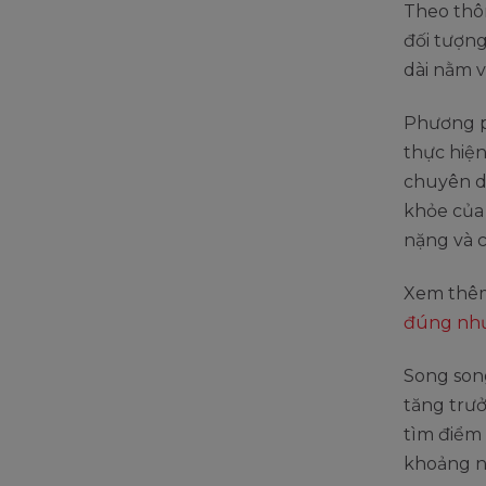
Theo thôn
đối tượng
dài nằm v
Phương p
thực hiện
chuyên d
khỏe của
nặng và c
Xem thê
đúng như
Song song
tăng trư
tìm điểm
khoảng n