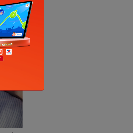
 lại, trẻ
ỡng