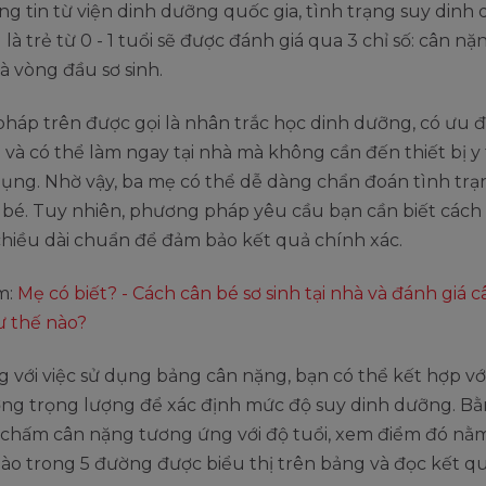
g tin từ viện dinh dưỡng quốc gia, tình trạng suy dinh 
 là trẻ từ 0 - 1 tuổi sẽ được đánh giá qua 3 chỉ số: cân nặ
à vòng đầu sơ sinh.
háp trên được gọi là nhân trắc học dinh dưỡng, có ưu 
 và có thể làm ngay tại nhà mà không cần đến thiết bị y 
ụng. Nhờ vậy, ba mẹ có thể dễ dàng chẩn đoán tình trạ
 bé. Tuy nhiên, phương pháp yêu cầu bạn cần biết cách
hiều dài chuẩn để đảm bảo kết quả chính xác.
m:
Mẹ có biết? - Cách cân bé sơ sinh tại nhà và đánh giá 
 thế nào?
 với việc sử dụng bảng cân nặng, bạn có thể kết hợp vớ
ởng trọng lượng để xác định mức độ suy dinh dưỡng. B
 chấm cân nặng tương ứng với độ tuổi, xem điểm đó nằ
ào trong 5 đường được biểu thị trên bảng và đọc kết q