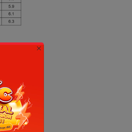
nh dưỡng
 có thể
inh
m chỉ số
cân nặng
ỡng
sức khỏe
 được đảm