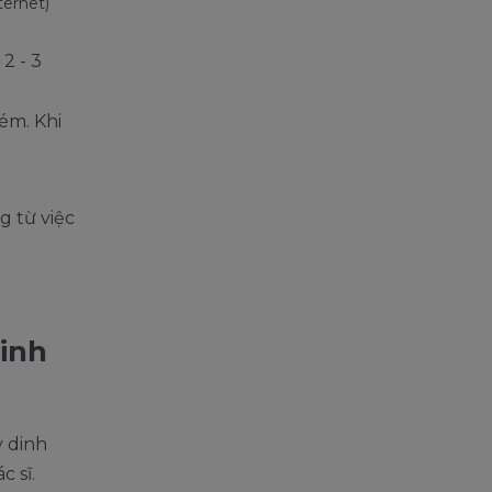
ternet)
2 - 3
kém. Khi
g từ việc
dinh
y dinh
 sĩ.