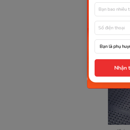
bảo thì t
có thể gặ
thường có
Nhận t