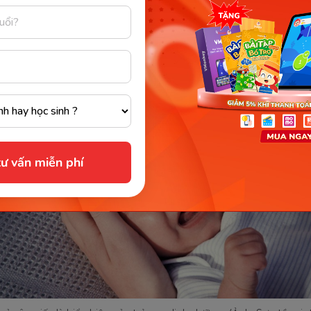
ăng trưởng cân nặng sẽ tích cực và con khỏe mạnh. Ngược
p vấn đề thiếu hoặc thừa cân, trong đó trẻ suy dinh dư
 các biểu hiện:
ư vấn miễn phí