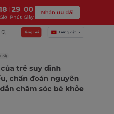
18
28
59
Nhận ưu đãi
Giờ
Phút
Giây
Bảng Giá
Tiếng việt
uổi)
của trẻ suy dinh
ếu, chẩn đoán nguyên
 dẫn chăm sóc bé khỏe