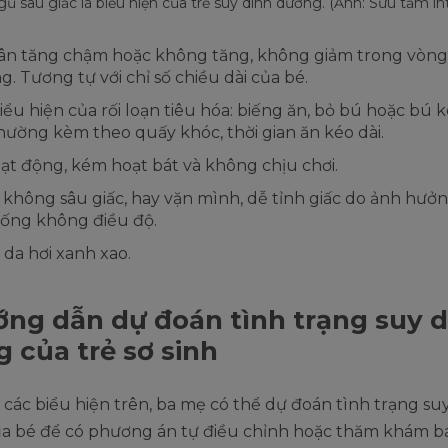
ủ sâu giấc là biểu hiện của trẻ suy dinh dưỡng. (Ảnh: Sưu tầm in
ân tăng chậm hoặc không tăng, không giảm trong vòng 
g. Tương tự với chỉ số chiều dài của bé.
iểu hiện của rối loạn tiêu hóa: biếng ăn, bỏ bú hoặc bú 
hường kèm theo quấy khóc, thời gian ăn kéo dài.
oạt động, kém hoạt bát và không chịu chơi.
không sâu giấc, hay vặn mình, dễ tỉnh giấc do ảnh hưởn
ống không điều độ.
da hơi xanh xao.
ớng dẫn dự đoán tình trạng suy 
 của trẻ sơ sinh
ó các biểu hiện trên, ba mẹ có thể dự đoán tình trạng su
a bé để có phương án tự điều chỉnh hoặc thăm khám bác