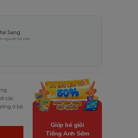
Mai Sang
ơn nguyên Sơ sinh
ăng
ới các
dưỡng ở bé
Giúp bé giỏi
Tiếng Anh Sớm