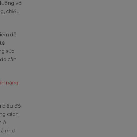
dưỡng với
ng, chiều
điểm dễ
tế
ng sức
 đo cân
cân nặng
i biểu đồ
ằng cách
m ở
uả như