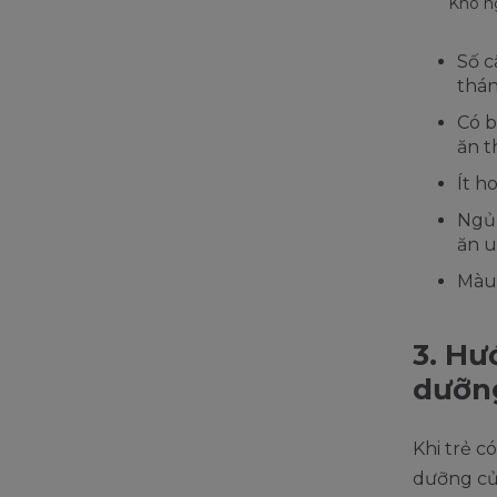
Khó ng
Số c
thán
Có b
ăn t
Ít h
Ngủ 
ăn u
Màu 
3. Hư
dưỡng
Khi trẻ c
dưỡng củ