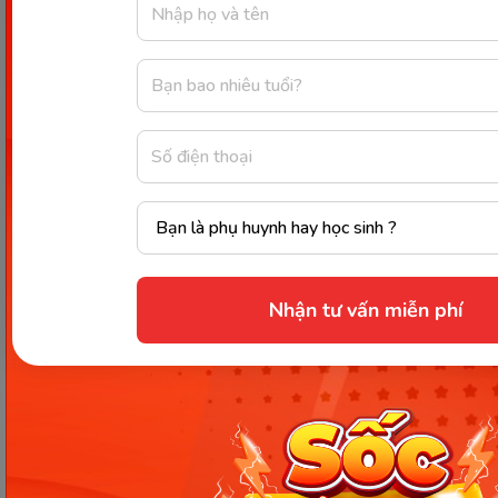
tràn đầy ấm áp luôn tiếp thêm động lực cho bé và
khiến con hứng thú khi ngồi ghế ăn dặm.
Lưu ý khi sử dụng ghế ăn
dặm
Dưới đây là một số lưu ý dành cho các bậc phụ
huynh khi cho bé ngồi ghế ăn dặm không nên bỏ
qua:
Nhận tư vấn miễn phí
Vệ sinh các bộ phận của ghế
thường xuyên và sạch sẽ
Vào giai đoạn đầu mới tập ăn cho trẻ, thông thường
thức ăn luôn được đặt lên khay 1 cách trực tiếp.
Chính vì vậy, cha mẹ cần phải vệ sinh phần khay ăn