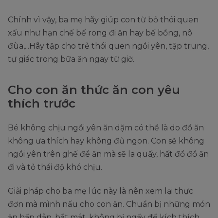
Chính vì vậy, ba mẹ hãy giúp con từ bỏ thói quen
xấu như hạn chế bế rong đi ăn hay bế bồng, nô
đùa,...Hãy tập cho trẻ thói quen ngồi yên, tập trung,
tự giác trong bữa ăn ngay từ giờ.
Cho con ăn thức ăn con yêu
thích trước
Bé không chịu ngồi yên ăn dặm có thể là do đồ ăn
không ưa thích hay không đủ ngon. Con sẽ không
ngồi yên trên ghế để ăn mà sẽ la quấy, hất đổ đồ ăn
đi và tỏ thái độ khó chịu.
Giải pháp cho ba mẹ lúc này là nên xem lại thực
đơn mà mình nấu cho con ăn. Chuẩn bị những món
ăn hấp dẫn, bắt mắt, không bị ngấy để kích thích