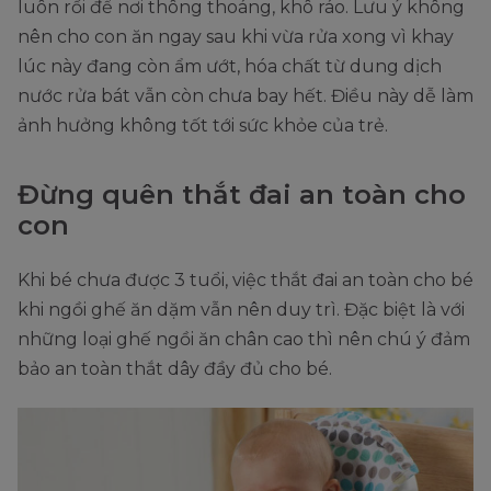
luôn rồi để nơi thông thoáng, khô ráo. Lưu ý không
nên cho con ăn ngay sau khi vừa rửa xong vì khay
lúc này đang còn ẩm ướt, hóa chất từ dung dịch
nước rửa bát vẫn còn chưa bay hết. Điều này dễ làm
ảnh hưởng không tốt tới sức khỏe của trẻ.
Đừng quên thắt đai an toàn cho
con
Khi bé chưa được 3 tuổi, việc thắt đai an toàn cho bé
khi ngồi ghế ăn dặm vẫn nên duy trì. Đặc biệt là với
những loại ghế ngồi ăn chân cao thì nên chú ý đảm
bảo an toàn thắt dây đầy đủ cho bé.