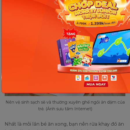
thật sạch sẽ cho con.
Nên vệ sinh sạch sẽ và thường xuyên ghế ngồi ăn dặm của
trẻ. (Ảnh sưu tầm Internet)
Nhất là mỗi lần bé ăn xong, bạn nên rửa khay đồ ăn