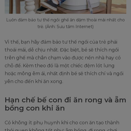
Luôn đảm bảo tư thế ngồi ghế ăn dặm thoải mái nhất cho
trẻ. (Ảnh: Sưu tầm Internet)
Vì thế, bạn hãy đảm bảo tư thế ngồi của trẻ phải
thoải mái, dễ chịu nhất. Đặc biệt, bé sẽ thích ngồi
trên ghế mà chân chạm vào được nền nhà hay có
chỗ để. Kèm theo đó là một chiếc đệm lót lưng
hoặc mông êm ái, nhất định bé sẽ thích chí và ngồi
yên cho đến khi ăn xong.
Hạn chế bế con đi ăn rong và ẵm
bồng con khi ăn
Có không ít phụ huynh khi cho con ăn tạo thành
thói quen không tốt như: ẵm bồng, đi rong, chơi