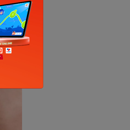
giả nhai,
tình
c, tuy
m đau mọc
o bé khi
y kích