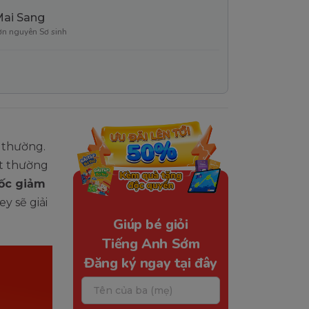
Mai Sang
ơn nguyên Sơ sinh
 thường.
ất thường
ốc giảm
y sẽ giải
Giúp bé giỏi
Tiếng Anh Sớm
Đăng ký ngay tại đây