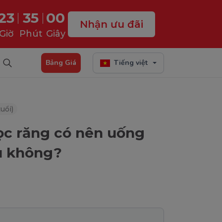
23
34
58
Nhận ưu đãi
Giờ
Phút
Giây
Bảng Giá
Tiếng việt
uổi)
ọc răng có nên uống
u không?