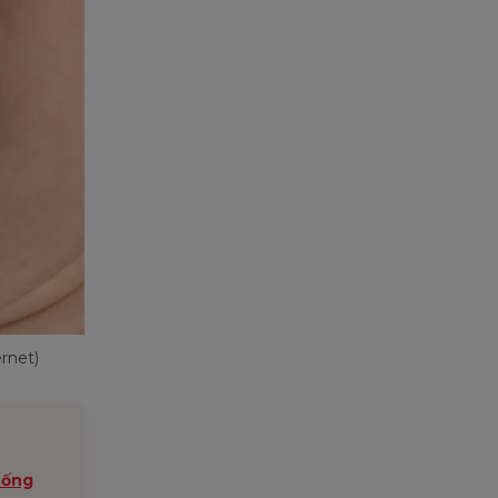
rnet)
uống