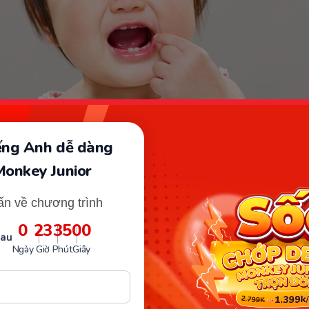
iếng Anh dễ dàng
Dấu hiệu mọc răng ở trẻ. (Ảnh: sưu tầm internet)
Monkey Junior
c răng có nên uống thuốc giảm
ấn về chương trình
g?
0
23
34
58
sau
Ngày
Giờ
Phút
Giây
 mẹ thắc mắc bé mọc răng có nên uống thuốc giảm đau
ời tuỳ thuộc vào từng tình trạng sức khoẻ của bé. Tuy n
iên giảm đau bằng phương pháp tự nhiên, thủ công trướ