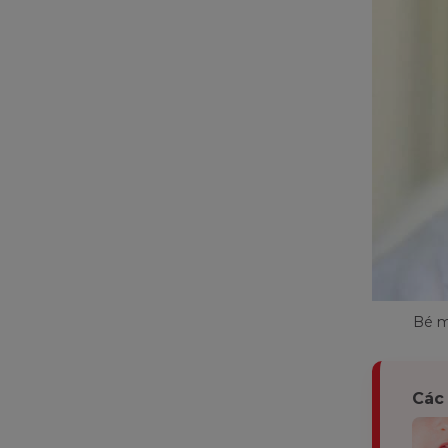
Bé m
Các 