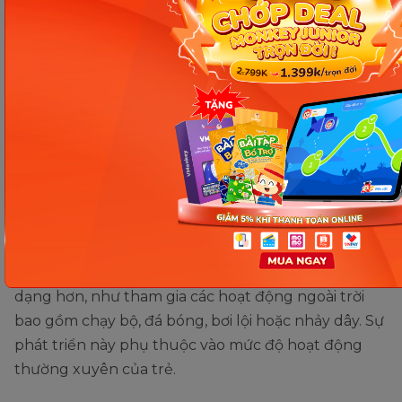
hiện suy nghĩ và cảm xúc của mình một cách trực
tiếp hơn.
Đồng thời, trẻ thường bắt đầu học cách làm việc
nhóm thông qua các trò chơi và hoạt động nhóm.
Trong quá trình này, họ sẽ nhận biết và thực hiện
các quy tắc xã hội cơ bản như tôn trọng người khác,
chia sẻ và hợp tác với bạn bè.
Phát triển vận động:
Từ 6-12 tuổi, trẻ phát triển các kỹ năng di chuyển đa
dạng hơn, như tham gia các hoạt động ngoài trời
bao gồm chạy bộ, đá bóng, bơi lội hoặc nhảy dây. Sự
phát triển này phụ thuộc vào mức độ hoạt động
thường xuyên của trẻ.