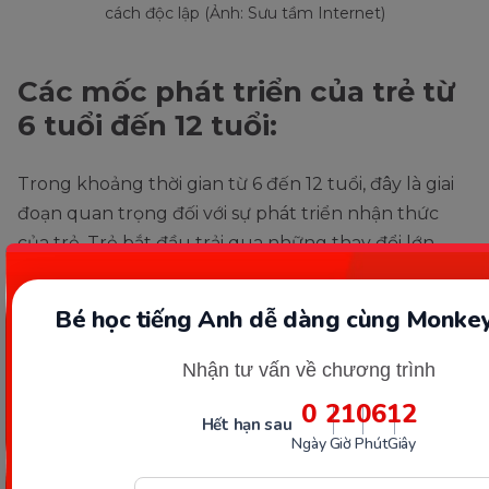
cách độc lập (Ảnh: Sưu tầm Internet)
Các mốc phát triển của trẻ từ
6 tuổi đến 12 tuổi:
Trong khoảng thời gian từ 6 đến 12 tuổi, đây là giai
đoạn quan trọng đối với sự phát triển nhận thức
của trẻ. Trẻ bắt đầu trải qua những thay đổi lớn
trong cách suy nghĩ và áp dụng nguyên tắc logic
để giải quyết các vấn đề phức tạp.
Bé học tiếng Anh dễ dàng cùng Monkey
Phát triển học thuật:
Nhận tư vấn về chương trình
0
21
06
11
Hết hạn sau
Phát triển học thuật là giai đoạn mà trẻ tiếp cận các
Ngày
Giờ
Phút
Giây
môn học cơ bản như Toán, Văn học, Anh Văn, Khoa
học và Xã hội với một cách tiếp cận chuyên sâu hơn