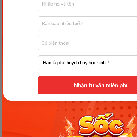
cũng như có khả năng tư duy phản biện và xử lý
thông tin phức tạp thông qua việc thảo luận,
nghiên cứu và giải quyết các bài tập khó.
Đồng thời, trẻ có thể tự học, tự làm bài tập và độc
lập quản lý học tập, bao gồm lập kế hoạch, quản lý
thời gian và đề ra mục tiêu học tập để đạt được
thành công trong việc học tập và phát triển cá
nhân.
Nhận tư vấn miễn phí
Phát triển xã hội:
Trong khoảng thời gian từ 6 đến 8 tuổi, trẻ thường
có sự tiến bộ đáng kể trong các kỹ năng ngôn ngữ
và giao tiếp, đặc biệt là khả năng diễn đạt rõ ràng.
Các bé sẽ có khả năng sử dụng ngôn ngữ để thể