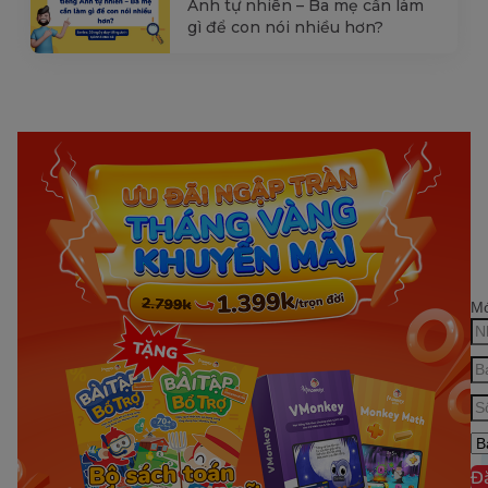
Anh tự nhiên – Ba mẹ cần làm
gì để con nói nhiều hơn?
Mớ
Đ