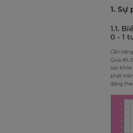
1. Sự
1.1. B
0 - 1 t
Cân nặng 
Qua đó, 
sức khỏe 
phát tri
dàng theo