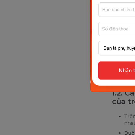
Nhận t
1.2. C
của tr
Trên
nhau
Đườn