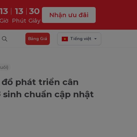
13
13
29
Nhận ưu đãi
Giờ
Phút
Giây
Bảng Giá
Tiếng việt
uổi)
 đồ phát triển cân
ơ sinh chuẩn cập nhật