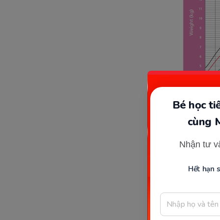
Bé học t
cùng 
Nhận tư v
Hết hạn 