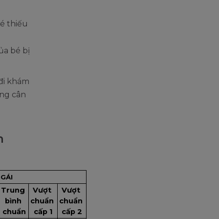
é thiếu
ủa bé bị
đi khám
ởng cân
n
 GÁI
Trung 
Vượt 
Vượt 
bình 
chuẩn 
chuẩn 
chuẩn
cấp 1
cấp 2