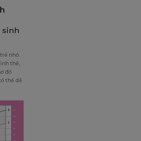
nh
ơ sinh
trẻ nhỏ.
ình thể,
sơ đồ
có thể dễ