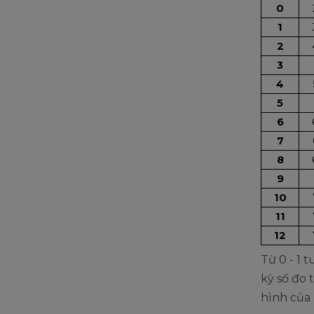
0
1
2
3
4
5
6
7
8
9
10
11
12
Từ 0 - 1 t
kỳ số đo 
hình của 