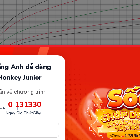
iếng Anh dễ dàng
Monkey Junior
Biểu đồ tăng trưởng cân nặng bé gái. (Ảnh: https://www.who.int/
ấn về chương trình
0
13
13
29
sau
Ngày
Giờ
Phút
Giây