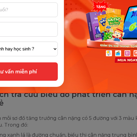
ư vấn miễn phí
Biểu đồ tăng trưởng cân nặng bé trai. (Ảnh: https://www.who.int/
ách tra cứu biểu đồ phát triển cân 
ẻ
 mỗi sơ đồ tăng trưởng cân nặng có 5 đường với 3 màu
. Trong đó:
g xanh lá là đường chuẩn, biểu thị cân nặng trung bìn