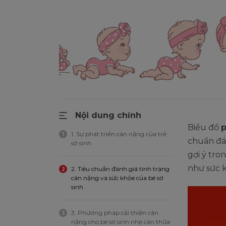
Nội dung chính
Biểu đồ
p
1. Sự phát triển cân nặng của trẻ
1
chuẩn đá
sơ sinh
gợi ý tro
như sức 
2. Tiêu chuẩn đánh giá tình trạng
2
cân nặng và sức khỏe của bé sơ
sinh
3. Phương pháp cải thiện cân
3
nặng cho bé sơ sinh nhẹ cân thừa