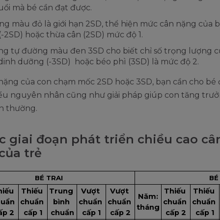
uổi mà bé cần đạt được.
g màu đỏ là giới hạn 2SD, thể hiện mức cân nặng của b
(-2SD) hoặc thừa cân (2SD) mức độ 1.
g tự đường màu đen 3SD cho biết chỉ số trọng lượng c
dinh dưỡng (-3SD) hoặc béo phì (3SD) là mức độ 2.
nặng của con chạm mốc 2SD hoặc 3SD, bạn cần cho bé 
iểu nguyên nhân cũng như giải pháp giúp con tăng trư
h thường.
ác giai đoạn phát triển chiều cao câ
của trẻ
BÉ TRAI
BÉ
iếu 
Thiếu 
Trung 
Vượt 
Vượt 
Thiếu 
Thiếu 
Năm:
uẩn 
chuẩn 
bình 
chuẩn 
chuẩn 
chuẩn 
chuẩn 
tháng
ấp 2
cấp 1
chuẩn
cấp 1
cấp 2
cấp 2
cấp 1