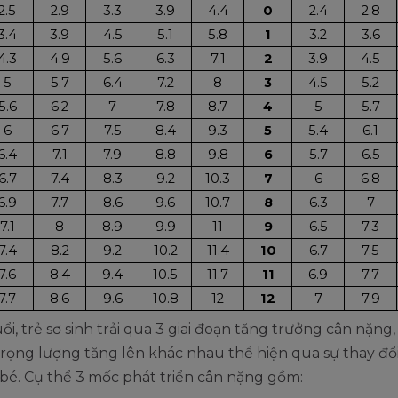
2.5
2.9
3.3
3.9
4.4
0
2.4
2.8
3.4
3.9
4.5
5.1
5.8
1
3.2
3.6
4.3
4.9
5.6
6.3
7.1
2
3.9
4.5
5
5.7
6.4
7.2
8
3
4.5
5.2
5.6
6.2
7
7.8
8.7
4
5
5.7
6
6.7
7.5
8.4
9.3
5
5.4
6.1
6.4
7.1
7.9
8.8
9.8
6
5.7
6.5
6.7
7.4
8.3
9.2
10.3
7
6
6.8
6.9
7.7
8.6
9.6
10.7
8
6.3
7
7.1
8
8.9
9.9
11
9
6.5
7.3
7.4
8.2
9.2
10.2
11.4
10
6.7
7.5
7.6
8.4
9.4
10.5
11.7
11
6.9
7.7
7.7
8.6
9.6
10.8
12
12
7
7.9
uổi, trẻ sơ sinh trải qua 3 giai đoạn tăng trưởng cân nặng,
trọng lượng tăng lên khác nhau thể hiện qua sự thay đổ
bé. Cụ thể 3 mốc phát triển cân nặng gồm: