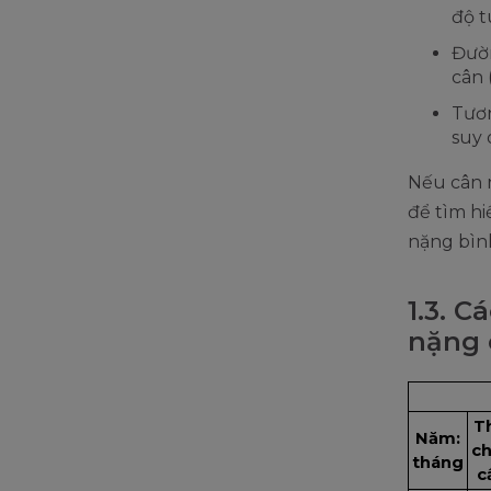
độ t
Đườn
cân 
Tươn
suy 
Nếu cân 
để tìm h
nặng bìn
1.3. C
nặng 
Th
Năm:
ch
tháng
c