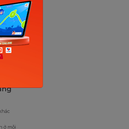
)
nặng
 khác
h ở mỗi