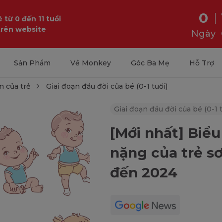
0
 từ 0 đến 11 tuổi
trên website
Ngày
Sản Phẩm
Về Monkey
Góc Ba Mẹ
Hỗ Trợ
n của trẻ
Giai đoạn đầu đời của bé (0-1 tuổi)
Giai đoạn đầu đời của bé (0-1 t
[Mới nhất] Biểu
nặng của trẻ s
đến 2024