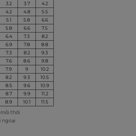
3.2
3.7
4.2
4.2
4.8
5.5
5.1
5.8
6.6
5.8
6.6
7.5
6.4
7.3
8.2
6.9
7.8
8.8
7.3
8.2
9.3
7.6
8.6
9.8
7.9
9
10.2
8.2
9.3
10.5
8.5
9.6
10.9
8.7
9.9
11.2
8.9
10.1
11.5
 mỗi thời
i ngoại