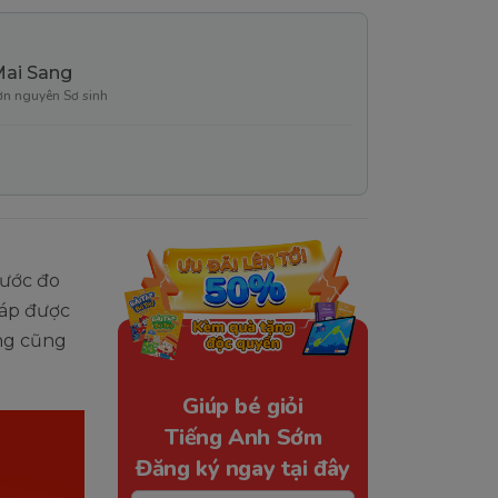
Mai Sang
ơn nguyên Sơ sinh
hước đo
háp được
ặng cũng
Giúp bé giỏi
Tiếng Anh Sớm
Đăng ký ngay tại đây