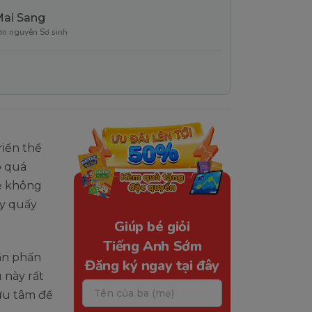
Mai Sang
ơn nguyên Sơ sinh
riển thể
o quá
rẻ không
ay quấy
Giúp bé giỏi
Tiếng Anh Sớm
ần phấn
Đăng ký ngay tại đây
 này rất
lưu tâm để