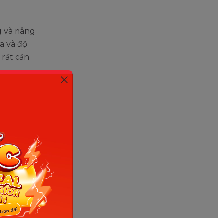
g và nâng
ịa và độ
 rất cần
ày, bao
áng sẽ dần
ho một
khoảng 7 –