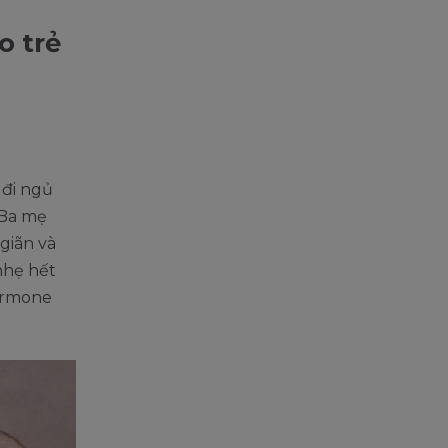
o trẻ
 đi ngủ
. Ba mẹ
giãn và
nhẹ hết
hormone