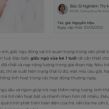
Bác Sĩ Nghiêm Thị 
BSCKII, Trưởng khoa Nhi & Đ
Tác giả: Nguyễn Hậu
Ngày cập nhật: 30/05/2022
rẻ em, giấc ngủ đóng vai trò quan trọng trong việc phát t
rí tuệ. Đặc biệt,
giấc ngủ của bé 1 tuổi
rất cần thiết ch
o đổi chất và nạp năng lượng trong giai đoạn này. Nếu t
ấc, thì sẽ xuất hiện trạng thái lừ đừ, mệt mỏi, cáu gắt, h
không linh hoạt trong các hoạt động thường ngày.
 ngủ sâu và ngon giúp trẻ nạp thêm năng lượng, tinh th
p trẻ trở nên hoạt bát và nhanh nhẹn hơn rất nhiều. Điều
o quá trình phát triển toàn diện của trẻ, nên ba mẹ cần 