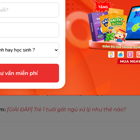
ư vấn miễn phí
ủ của trẻ 1 tuổi khoảng từ 10 - 13 tiếng mỗi ngày (Ảnh: Sưu tầm I
m:
[GIẢI ĐÁP] Trẻ 1 tuổi gắt ngủ xử lý như thế nào?