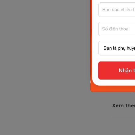
Nhận t
Giấc ng
Xem thê