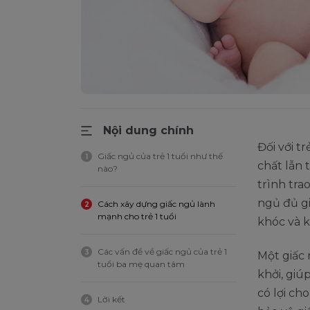
Nội dung chính
Đối với t
Giấc ngủ của trẻ 1 tuổi như thế
1
chất lẫn t
nào?
trình tra
ngủ đủ gi
Cách xây dựng giấc ngủ lành
2
mạnh cho trẻ 1 tuổi
khóc và 
Các vấn đề về giấc ngủ của trẻ 1
3
Một giấc
tuổi ba mẹ quan tâm
khởi, giú
có lợi ch
Lời kết
4