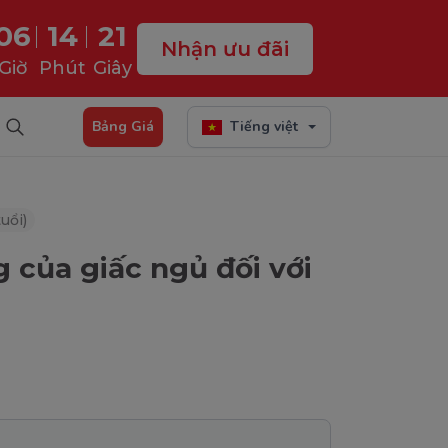
06
14
19
Nhận ưu đãi
Giờ
Phút
Giây
Bảng Giá
Tiếng việt
uổi)
 của giấc ngủ đối với