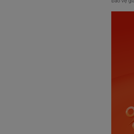
bảo vệ gi