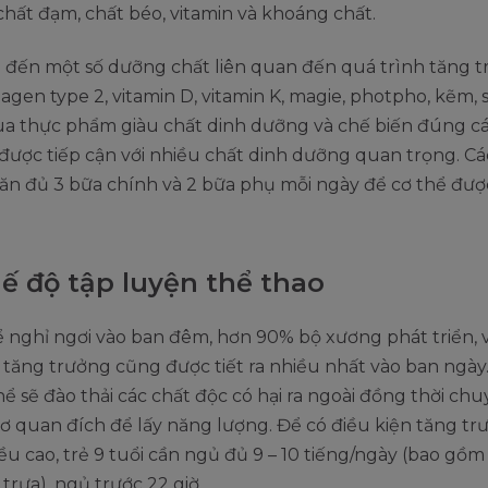
 chất đạm, chất béo, vitamin và khoáng chất.
 đến một số dưỡng chất liên quan đến quá trình tăng t
llagen type 2, vitamin D, vitamin K, magie, photpho, kẽm, 
a thực phẩm giàu chất dinh dưỡng và chế biến đúng các
được tiếp cận với nhiều chất dinh dưỡng quan trọng. C
 ăn đủ 3 bữa chính và 2 bữa phụ mỗi ngày để cơ thể đư
hế độ tập luyện thể thao
ể nghỉ ngơi vào ban đêm, hơn 90% bộ xương phát triển, 
ăng trưởng cũng được tiết ra nhiều nhất vào ban ngày.
hể sẽ đào thải các chất độc có hại ra ngoài đồng thời ch
ơ quan đích để lấy năng lượng. Để có điều kiện tăng trư
ều cao, trẻ 9 tuổi cần ngủ đủ 9 – 10 tiếng/ngày (bao gồm 
 trưa), ngủ trước 22 giờ.