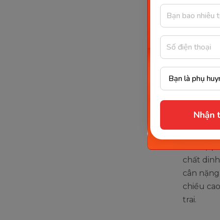
Những
gái 9 
Theo một
của bố mẹ
nhiên, đâ
truyền ản
Nhận t
Chế độ d
đến sự ph
chất dinh
cân nặng.
chiều cao
trai.