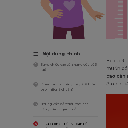
Nội dung chính
Bé gái 9 
Bảng chiều cao cân nặng của bé 9
1
muốn bé 
tuổi
cao cân 
đã có chi
Chiều cao cân nặng bé gái 9 tuổi
2
bao nhiêu là chuẩn?
Những vấn đề chiều cao, cân
3
nặng của bé gái 9 tuổi
4. Cách phát triển và cân đối
4