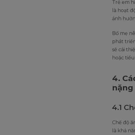
Trẻ em hi
là hoạt đ
ảnh hưởng
Bố mẹ nên
phát triể
sẽ cải th
hoặc tiểu
4. Cá
nặng 
4.1 C
Chế độ ăn
là khả nă