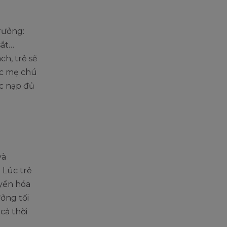
rưởng:
sắt…
h, trẻ sẽ
ác mẹ chú
ợc nạp đủ
và
 Lúc trẻ
uyển hóa
ởng tối
cả thời