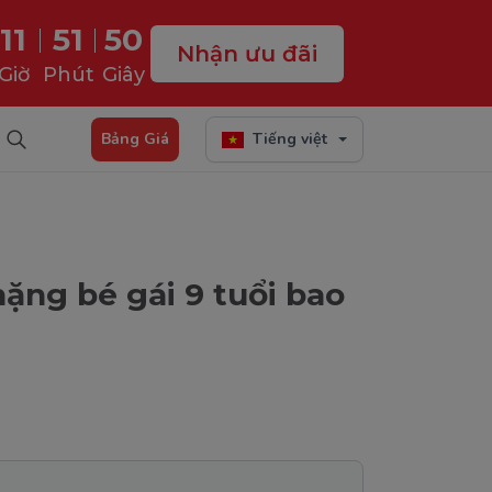
11
51
49
Nhận ưu đãi
Giờ
Phút
Giây
Bảng Giá
Tiếng việt
ặng bé gái 9 tuổi bao