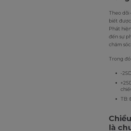
Theo dõi 
biết được
Phát hiệ
đến sự ph
chăm sóc 
Trong đó
-2SD
+2SD
chiề
TB: 
Chiều
là ch