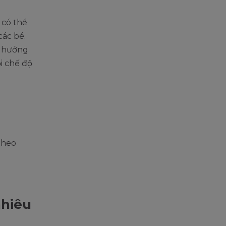
 có thể
các bé.
h hưởng
ổi chế độ
theo
nhiêu