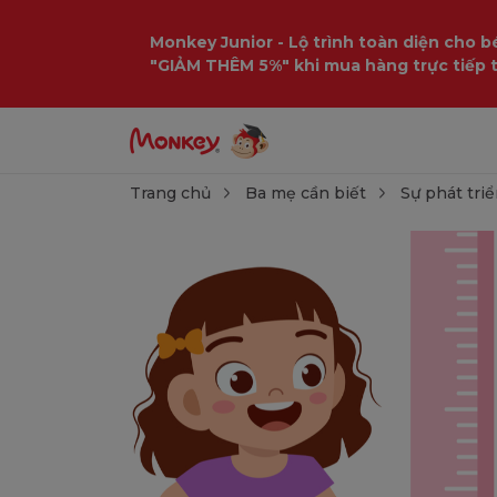
Monkey Junior - Lộ trình toàn diện cho bé
"GIẢM THÊM 5%" khi mua hàng trực tiếp 
Trang chủ
Ba mẹ cần biết
Sự phát triể