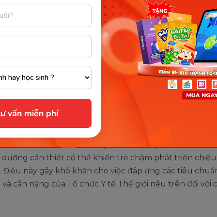
 vấn đề chiều cao, cân nặng củ
tuổi
 nghiên cứu, các yếu tố như mỡ thừa, cân nặng hoặc 
 đều có thể ảnh hưởng đến sự phát triển của trẻ khi sin
y không phải là yếu tố quyết định, chỉ có khoảng 23% yế
h hưởng đến lịch sử phát triển của trẻ.
ư vấn miễn phí
inh dưỡng là yếu tố từ môi trường bên ngoài ảnh hưởng 
át triển của bé. Nếu chế độ ăn của trẻ bị thiếu chất và 
 dưỡng cần thiết có thể khiến trẻ chậm phát triển chiều
 Điều này gây khó khăn cho việc đáp ứng các tiêu chuẩ
 và cân nặng của Tổ chức Y tế Thế giới nêu trên đối với 