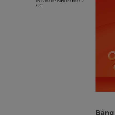
chiều cao cân nặng cho bé gái 9
tuổi
Bảng 