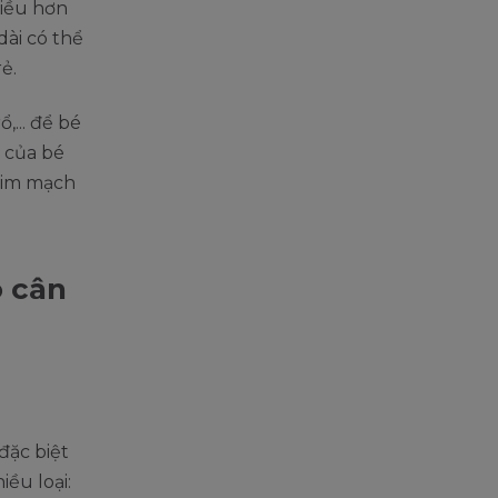
hiều hơn
dài có thể
rẻ.
,... để bé
 của bé
 tim mạch
o cân
đặc biệt
iều loại: