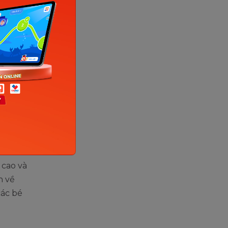
a bé
nhóm máu
h ra. Tuy
u tố di
rất nhiều
thiếu các
 cao và
n về
các bé