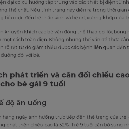
ện đại có xu hướng tập trung vào các thiết bị điện tử n
ộng thể chất. Nếu tình trạng này diễn ra trong thời gian 
 tiêu cực đến hệ thần kinh và hệ cơ, xương khớp của t
 khuyến khích các bé vận động thể thao bơi lội, bóng rổ
n một cách toàn diện. Không những thế vấn đề thừa cân
iện rõ rệt từ đó giảm thiểu được các bệnh liên quan đến
 đường đối với bé.
ch phát triển và cân đối chiều ca
cho bé gái 9 tuổi
hế độ ăn uống
 hàng ngày ảnh hưởng trực tiếp đến thể trạng của trẻ, 
ng phát triển chiều cao là 32%. Trẻ 9 tuổi cần bổ sung nh