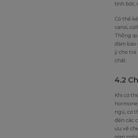
tinh bột,
Có thể kể
canxi, co
Thông qu
đảm bảo 
ý cho trẻ
chất.
4.2 C
Khi cơ th
hormone t
ngủ, cơ t
đến các c
ưu về chi
gian nghỉ