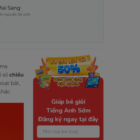
Mai Sang
ơn nguyên Sơ sinh
ố mẹ
ỉ số
chiều
hoạt bát,
 khác.
Giúp bé giỏi
Tiếng Anh Sớm
Đăng ký ngay tại đây