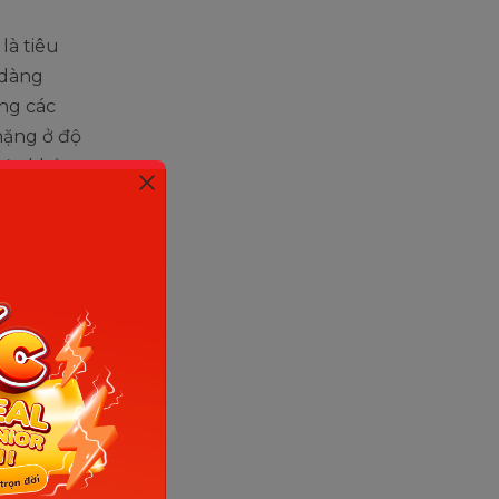
là tiêu
 dàng
ụng các
nặng ở độ
sức khỏe
nữ luôn có
3cm. Con
ộ ăn
gái có sự
é gái đã
 không