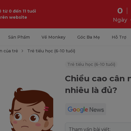
0
 từ 0 đến 11 tuổi
trên website
Ngày
Sản Phẩm
Về Monkey
Góc Ba Mẹ
Hỗ Trợ
n của trẻ
Trẻ tiểu học (6-10 tuổi)
Trẻ tiểu học (6-10 tuổi)
Chiều cao cân n
nhiêu là đủ?
Tham vấn bài viết: