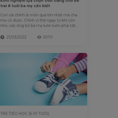
Kinh nghiệm lựa chọn thời trang cho bé
trai 8 tuổi ba mẹ cần biết
Con cái chính là món quà lớn nhất mà cha
mẹ có được. Chính vì thế ngay từ khi còn
nhỏ, các ông bố bà mẹ luôn luôn phải tất
bật với nhiều...
21/03/2022
5070
TRẺ TIỂU HỌC (6-10 TUỔI)