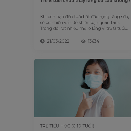
Trẻ 8 tuổi chưa thay răng có sao không?
Khi con bạn đến tuổi bắt đầu rụng răng sữa,
sẽ có nhiều vấn đề khiến bạn quan tâm.
Trong đó, rất nhiều mẹ lo lắng vì trẻ 8 tuổi
chưa thay răng,...
21/03/2022
13634
TRẺ TIỂU HỌC (6-10 TUỔI)