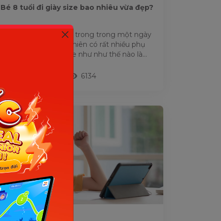
Bé 8 tuổi đi giày size bao nhiêu vừa đẹp?
Giày là đồ dùng quan trong trong một ngày
dài của trẻ nhỏ, tuy nhiên có rất nhiều phụ
huynh không biết size như như thế nào là
chuẩn cho con. Câu hỏi...
21/03/2022
6134
HỌC TIẾNG VIỆT