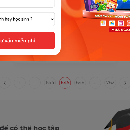
Hướng dẫn cách dạy toán lớp 1 nâng cao
online giúp bé chinh phục mọi bài toán
dễ dàng hơn
Ngày nay, môn toán lớp 1 hiện hành đã có
những cải cách đổi mới có nhiều sự khác
ư vấn miễn phí
biệt so với chương trình học của thời cha
mẹ. Vậy nên, việc cho...
21/03/2022
4425
1
...
644
645
646
...
762
 để có thể học tập