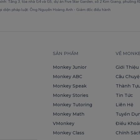
hính: Tầng 3, tòa nhà G4 và G5, dự án Five Star Garden, số 2 Kim Giang, phường 
ại diện pháp luật: Ông Nguyễn Hoàng Anh - Giám đốc điều hành
SẢN PHẨM
VỀ MONK
Monkey Junior
Giới Thiệu
Monkey ABC
Câu Chuyệ
Monkey Speak
Thành Tựu
Monkey Stories
Tin Tức
Monkey Tutoring
Liên Hệ
Monkey Math
Tuyển Dụ
VMonkey
Điều Khoả
Monkey Class
Chính Sác