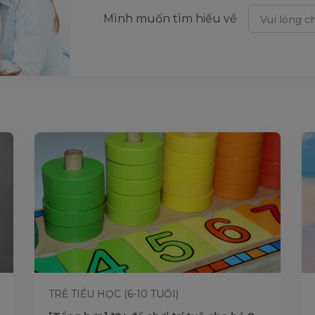
Mình muốn tìm hiểu về
Vui lòng c
TRẺ TIỂU HỌC (6-10 TUỔI)