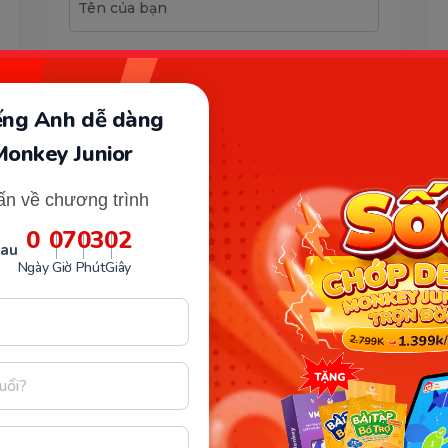
Nhận Tư Vấn Miễn Phí
iếng Anh dễ dàng
Monkey Junior
ấn về chương trình
0
07
03
01
sau
Ngày
Giờ
Phút
Giây
HỌC TOÁN