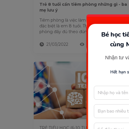
Trẻ 8 tuổi cần tiêm phòng những gì - ba
mẹ lưu ý
Tiêm phòng là việc làm cần thiết cho trẻ em,
đặc biệt là em 8 tuổi. Theo đó, trẻ được tiêm
phòng đầy đủ theo đúng lịch sẽ có cơ thể
Bé học t
tăng cường...
cùng 
21/03/2022
7531
Nhận tư v
Hết hạn 
TRẺ TIỂU HỌC (6-10 TUỔI)