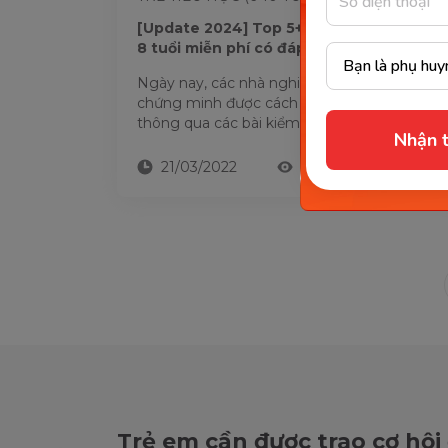
[Update 2024] Top 5+ bài test IQ cho trẻ
8 tuổi miễn phí có đáp án
Ngày nay, các nhà nghiên cứu tâm lý đã
chứng minh được cách đo lường IQ của trẻ
thông qua các bài kiểm tra. Việc đo lường
Nhận t
chỉ IQ cho trẻ sớm rất...
21/03/2022
10022
Trẻ em cần được trao cơ hội