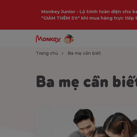
Monkey Junior - Lộ trình toàn diện cho bé
"GIẢM THÊM 5%" khi mua hàng trực tiếp 
Trang chủ
Ba mẹ cần biết
Ba mẹ cần biế