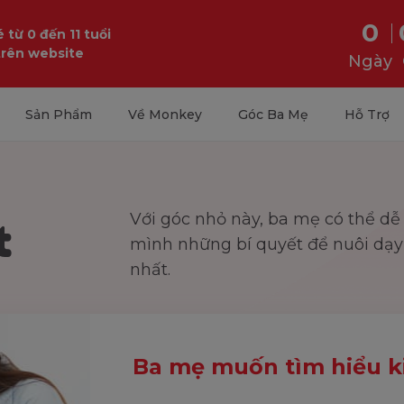
0
 từ 0 đến 11 tuổi
trên website
Ngày
Sản Phẩm
Về Monkey
Góc Ba Mẹ
Hỗ Trợ
t
Với góc nhỏ này, ba mẹ có thể dễ
mình những bí quyết để nuôi dạy 
nhất.
Ba mẹ muốn tìm hiểu ki