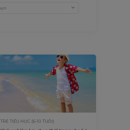
họn
TRẺ TIỂU HỌC (6-10 TUỔI)