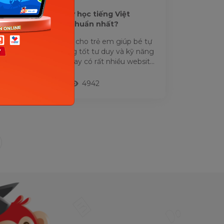
Làm thế nào để dạy học tiếng Việt
online cho trẻ em chuẩn nhất?
Học tiếng Việt online cho trẻ em giúp bé tự
tin giao tiếp, xây dựng tốt tư duy và kỹ năng
tự học. Nhưng hiện nay có rất nhiều website
hay ứng dụng...
21/03/2022
4942