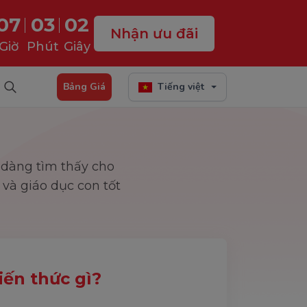
07
03
01
Nhận ưu đãi
Giờ
Phút
Giây
Bảng Giá
Tiếng việt
 dàng tìm thấy cho
và giáo dục con tốt
ến thức gì?