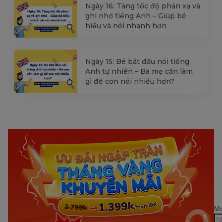
Ngày 16: Tăng tốc độ phản xạ và
ghi nhớ tiếng Anh – Giúp bé
hiểu và nói nhanh hơn
Ngày 15: Bé bắt đầu nói tiếng
Anh tự nhiên – Ba mẹ cần làm
gì để con nói nhiều hơn?
Mớ