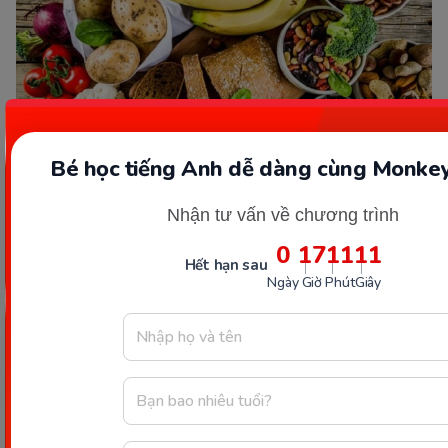
Bé học tiếng Anh dễ dàng cùng Monkey
Nhận tư vấn về chương trình
Một số thực phẩm chứa nhiều Carbohydrate. (Ảnh: Sưu tầm
Internet)
0
17
11
10
Hết hạn sau
Ngày
Giờ
Phút
Giây
Trên đây là những thông tin liên quan đến
chất
bột đường
mà Monkey đã cung cấp. Năng lượng từ
Carbohydrate rất quan trọng cho hoạt động sống
hằng ngày của chúng ta, vì vậy hy vọng các bạn sẽ
cung cấp đầy đủ nó mỗi ngày để cơ thể trở nên
khỏe mạnh và năng động hơn nhé.