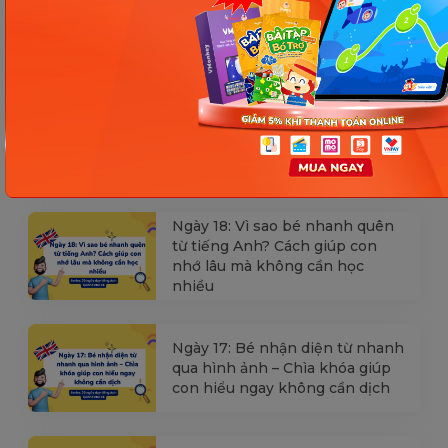
Các Bài Viết Mới Nhất
[Thảo luận] Cơn thịnh nộ (ăn
vạ) của trẻ | Kỷ luật tích cực #17
Ngày 18: Vì sao bé nhanh quên
từ tiếng Anh? Cách giúp con
nhớ lâu mà không cần học
nhiều
Ngày 17: Bé nhận diện từ nhanh
qua hình ảnh – Chìa khóa giúp
con hiểu ngay không cần dịch