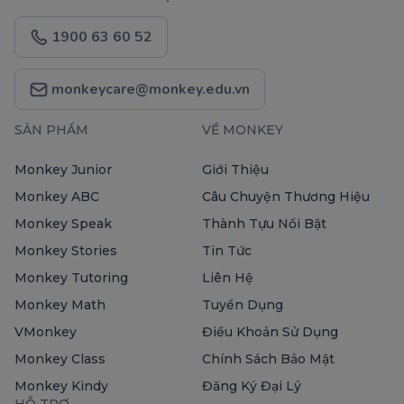
1900 63 60 52
monkeycare@monkey.edu.vn
SẢN PHẨM
VỀ MONKEY
Monkey Junior
Giới Thiệu
Monkey ABC
Câu Chuyện Thương Hiệu
Monkey Speak
Thành Tựu Nổi Bật
Monkey Stories
Tin Tức
Monkey Tutoring
Liên Hệ
Monkey Math
Tuyển Dụng
VMonkey
Điều Khoản Sử Dụng
Monkey Class
Chính Sách Bảo Mật
Monkey Kindy
Đăng Ký Đại Lý
HỖ TRỢ