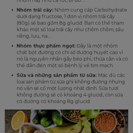
nhóm này như cà rốt, bí đỏ…
Nhóm trái cây:
Nhóm cung cấp Carbohydrate
dưới dạng fructose, 1 đơn vị nhóm trái cây
(80g) sẽ bao gồm 8g glucid. Bạn có thể tham
khảo một số loại trái cây như chôm chôm, sầu
riêng, lựu, na…
Nhóm thực phẩm ngọt:
Đây là một nhóm
chất bột đường có chỉ số đường huyết cao vì
nó là nguyên nhân gây béo phì, thừa cân và có
thể dẫn đến một số bệnh lý về tim mạch.
Sữa và những sản phẩm từ sữa:
Mặc dù các
loại sản phẩm từ sữa ghi không đường nhưng
nó vẫn sẽ có một lượng nhất định. Sữa tươi
không đường sẽ có khoảng 4 glucid, còn sữa
có đường có khoảng 8g glucid.