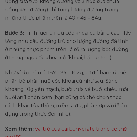
uống sữa tươi không đường và 3 hộp sữa chua
(tổng 45g đường) thì tổng lượng đường trong
những thực phẩm trên là 40 + 45 = 84g.
Bước 3:
Tính lượng ngũ cốc khoai củ bằng cách lấy
tổng nhu cầu đường trừ cho lượng đường đã tính
ở những thực phẩm trên, là sẽ ra lượng bột đường
ở trong ngũ cốc khoai củ (khoai, bắp, cơm…).
Như ví dụ trên là 187 - 85 = 102g, từ đó bạn có thể
phân bố phần ngũ cốc khoai củ như sau: Sáng
khoảng 10g yến mạch, buổi trưa và buổi chiều mỗi
buổi ăn 1 chén cơm (bạn cũng có thể chọn theo
cách khác tùy thích, miễn là đủ, phù hợp và dễ áp
dụng trong thực đơn nhé).
Xem thêm:
Vai trò của carbohydrate trong cơ thể