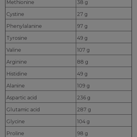
Methionine
38 g
Cystine
27 g
Phenylalanine
97 g
Tyrosine
49 g
Valine
107 g
Arginine
88 g
Histidine
49 g
Alanine
109 g
Aspartic acid
236 g
Glutamic acid
287 g
Glycine
104 g
Proline
98 g