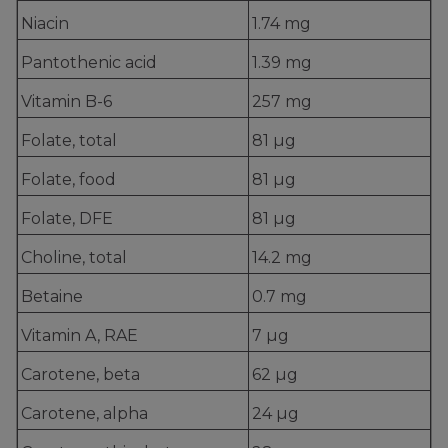
Niacin
1.74 mg
Pantothenic acid
1.39 mg
Vitamin B-6
257 mg
Folate, total
81 µg
Folate, food
81 µg
Folate, DFE
81 µg
Choline, total
14.2 mg
Betaine
0.7 mg
Vitamin A, RAE
7 µg
Carotene, beta
62 µg
Carotene, alpha
24 µg