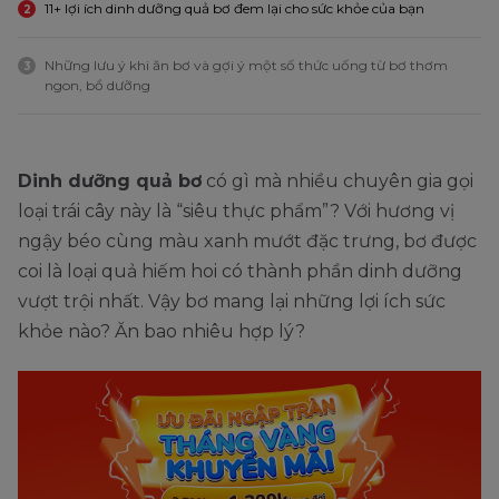
11+ lợi ích dinh dưỡng quả bơ đem lại cho sức khỏe của bạn
2
Những lưu ý khi ăn bơ và gợi ý một số thức uống từ bơ thơm
3
ngon, bổ dưỡng
Dinh dưỡng quả bơ
có gì mà nhiều chuyên gia gọi
loại trái cây này là “siêu thực phẩm”? Với hương vị
ngậy béo cùng màu xanh mướt đặc trưng, bơ được
coi là loại quả hiếm hoi có thành phần dinh dưỡng
vượt trội nhất. Vậy bơ mang lại những lợi ích sức
khỏe nào? Ăn bao nhiêu hợp lý?