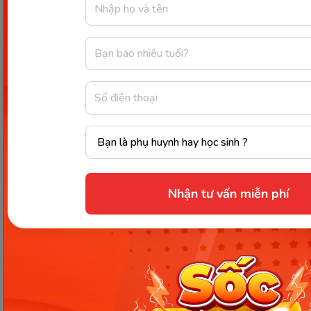
Bơ là một trong những nguồn chất xơ tự nhiên dồi dào
nhất giúp tăng cường sức khỏe đường ruột. (Ảnh: Sưu tầm
Internet)
Nhận tư vấn miễn phí
Như chúng ta đã tìm hiểu ở phần trên, bơ là một
trong những nguồn chất xơ tự nhiên dồi dào nhất.
Trong đó, 25% thành phần của chất xơ trong bơ là
xơ hoà tan, có vai trò quan trọng trong việc thúc
đẩy phát triển lợi khuẩn đường ruột, ngăn ngừa táo
bón.