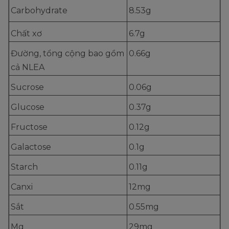
Carbohydrate
8.53g
Chất xơ
6.7g
Đường, tổng cộng bao gồm
0.66g
cả NLEA
Sucrose
0.06g
Glucose
0.37g
Fructose
0.12g
Galactose
0.1g
Starch
0.11g
Canxi
12mg
Sắt
0.55mg
Mg
29mg