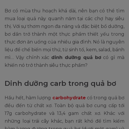
Bơ có mùa thu hoạch khá dài, nên bạn có thể tìm
mua loại quả này quanh năm tại các chợ hay siêu
thị. Với sự thơm ngon đa năng và đặc biệt bổ dưỡng,
bơ dần trở thành một thực phẩm thiết yếu trong
thực đơn ăn uống của nhiều gia đình. Nó là nguyên
liệu để chế biến mọi thứ, từ sinh tố, kem, salad, bánh
mì… Vậy chính xác
dinh dưỡng quả bơ
có gì mà
khiến nó trở thành siêu thực phẩm?
Dinh dưỡng carb trong quả bơ
Hầu hết, hàm lượng
carbohydrate
có trong quả bơ
đều đến từ chất xơ. Toàn bộ quả bơ cung cấp tới
17g carbohydrate và 13,4 gam chất xơ. Khác với
những loại trái cây khác, bạn rất khó để tìm kiếm
hàm lượng đường trong quả bơ (dưới một gam) và