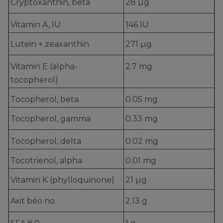
Cryptoxanthin, beta
28 µg
Vitamin A, IU
146 IU
Lutein + zeaxanthin
271 µg
Vitamin E (alpha-
2.7 mg
tocopherol)
Tocopherol, beta
0.05 mg
Tocopherol, gamma
0.33 mg
Tocopherol, delta
0.02 mg
Tocotrienol, alpha
0.01 mg
Vitamin K (phylloquinone)
21 µg
Axit béo no
2.13 g