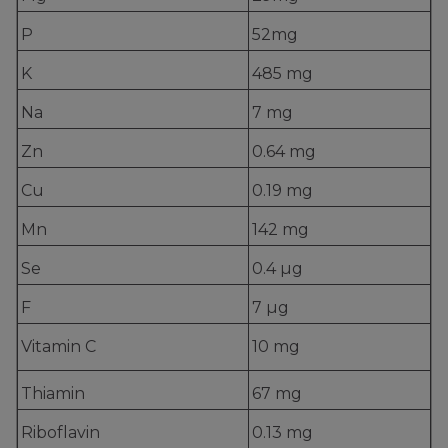
P
52mg
K
485 mg
Na
7 mg
Zn
0.64 mg
Cu
0.19 mg
Mn
142 mg
Se
0.4 µg
F
7 µg
Vitamin C
10 mg
Thiamin
67 mg
Riboflavin
0.13 mg