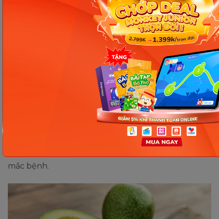
Chống oxy hóa và chống viêm
Dinh dưỡng quả bơ
có gì mà giúp nó có khả năng
chống oxy hóa và chống viêm mạnh mẽ? 100g quả
bơ đáp ứng 15% nhu cầu hàng ngày của cơ thể về
B6 - một chất dinh dưỡng giúp giảm viêm, bảo vệ
các tế bào chống lại tác hại của quá trình oxy hóa.
Mặc dù rất hiếm gặp tình trạng thiếu hụt B6
nghiêm trọng, nhưng thiếu hụt B6 ở mức nhẹ lại vô
cùng phổ biến. Điều này có tác động tiêu cực đến
chức năng miễn dịch của cơ thể, làm tăng khả năng
mắc bệnh.