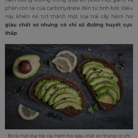
phần còn lại của carbohydrate đến từ tinh bột. Điều
này khiến nó trở thành một loại trái cây hiếm hoi
giàu chất xơ nhưng có chỉ số đường huyết cực
thấp
.
Bơ là một loại trái cây hiếm hoi giàu chất xơ nhưng có chỉ