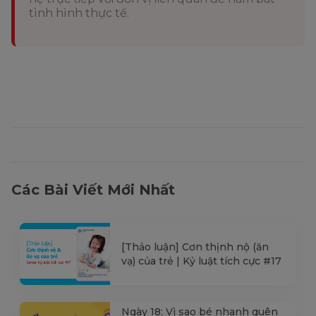
tình hình thực tế.
Các Bài Viết Mới Nhất
[Thảo luận] Cơn thịnh nộ (ăn
vạ) của trẻ | Kỷ luật tích cực #17
Ngày 18: Vì sao bé nhanh quên