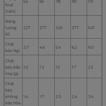
54
66
78
90
131
Kcal
(calo)
Năng
lượng
227
277
326
377
547
KJ
Chất
3.7
4.6
5.4
6.2
9.0
béo 9g)
Chất
béo bão
1.0
1.3
1.5
1.7
2.5
hòa (g)
Chất
béo
không
1.4
1.7
2.0
2.4
3.4
bão hòa