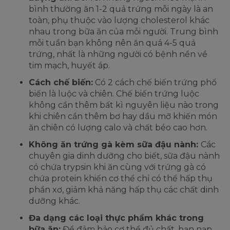
bình thường ăn 1-2 quả trứng mỗi ngày là an
toàn, phụ thuộc vào lượng cholesterol khác
nhau trong bữa ăn của mỗi người. Trung bình
mỗi tuần bạn không nên ăn quá 4-5 quả
trứng, nhất là những người có bệnh nền về
tim mạch, huyết áp.
Cách chế biến:
Có 2 cách chế biến trứng phổ
biến là luộc và chiên. Chế biến trứng luộc
không cần thêm bất kì nguyên liệu nào trong
khi chiên cần thêm bơ hay dầu mỡ khiến món
ăn chiên có lượng calo và chất béo cao hơn.
Không ăn trứng gà kèm sữa đậu nành:
Các
chuyên gia dinh dưỡng cho biết, sữa đậu nành
có chứa trypsin khi ăn cùng với trứng gà có
chứa protein khiến cơ thể chỉ có thể hấp thụ
phần xơ, giảm khả năng hấp thụ các chất dinh
dưỡng khác.
Đa dạng các loại thực phẩm khác trong
bữa ăn:
Để đảm bảo cơ thể đủ chất, bạn nạp