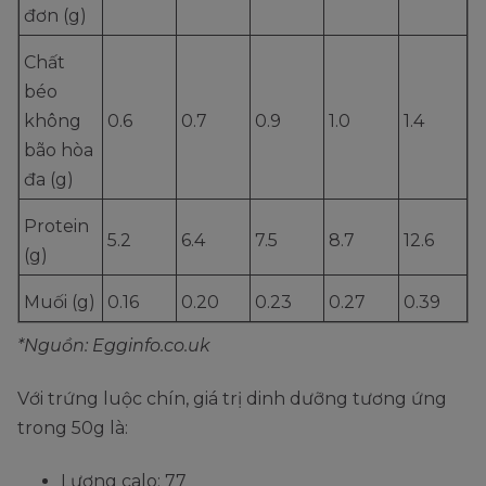
đơn (g)
Chất
béo
không
0.6
0.7
0.9
1.0
1.4
bão hòa
đa (g)
Protein
5.2
6.4
7.5
8.7
12.6
(g)
Muối (g)
0.16
0.20
0.23
0.27
0.39
*Nguồn: Egginfo.co.uk
Với trứng luộc chín, giá trị dinh dưỡng tương ứng
trong 50g là:
Lượng calo: 77