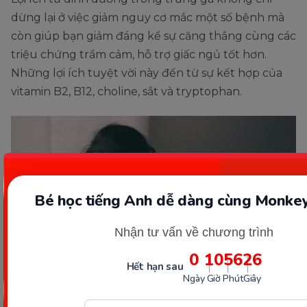
dừng lại ở việc giảm nguy cơ mắc một số bệnh mà
còn giúp bạn giảm đáng kể sự căng thẳng cùng các
triệu chứng trầm cảm, hỗ trợ giấc ngủ tốt hơn.
Những lợi ích tuyệt vời này đến từ sự kết hợp của
vitamin B2, B12, choline, sắt và tryptophan.
Bé học tiếng Anh dễ dàng cùng Monkey
Nhận tư vấn về chương trình
0
10
56
25
Hết hạn sau
Ngày
Giờ
Phút
Giây
Dinh dưỡng từ trứng có thể giúp giảm các triệu chứng
căng thẳng, trầm cảm. (Ảnh: Sưu tầm Internet)