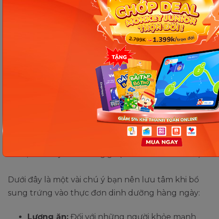
cho cơ thể.
Một vài lưu ý khi ăn trứng gà. (Ảnh: Sưu tầm Internet)
Dưới đây là một vài chú ý bạn nên lưu tâm khi bổ
sung trứng vào thực đơn dinh dưỡng hàng ngày:
Lượng ăn:
Đối với những người khỏe mạnh