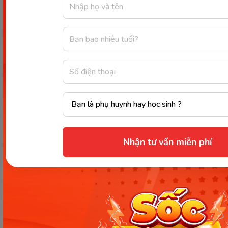
Xem thêm:
Cá có chất dinh dưỡng gì? 20+ lợi ích khi ăn cá
nhiều người chưa biết
23+ dinh dưỡng trong chuối khiến bạn phải
bất ngờ và những lợi ích sức khỏe của chúng
Những lưu ý khi ăn trứng gà
đảm bảo dinh dưỡng và sức
Nhận tư vấn miễn phí
khỏe
Chúng ta đều biết dinh dưỡng trong trứng gà tốt
cho sức khỏe nhưng không phải vì thế mà chúng
ta có thể ăn với số lượng tùy ý. Thêm trứng gà quá
nhiều vào trong bữa ăn hàng ngày cũng gây bất lợi