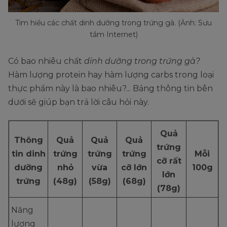
Tìm hiểu các chất dinh dưỡng trong trứng gà. (Ảnh: Sưu
tầm Internet)
Có bao nhiêu chất
dinh dưỡng trong trứng gà?
Hàm lượng protein hay hàm lượng carbs trong loại
thực phẩm này là bao nhiêu?... Bảng thông tin bên
dưới sẽ giúp bạn trả lời câu hỏi này.
Quả
Thông
Quả
Quả
Quả
trứng
tin dinh
trứng
trứng
trứng
Mỗi
cỡ rất
dưỡng
nhỏ
vừa
cỡ lớn
100g
lớn
trứng
(48g)
(58g)
(68g)
(78g)
Năng
lượng