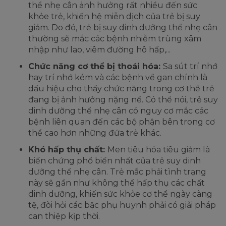
thể nhẹ cân ảnh hưởng rất nhiều đến sức
khỏe trẻ, khiến hệ miễn dịch của trẻ bị suy
giảm. Do đó, trẻ bị suy dinh dưỡng thể nhẹ cân
thường sẽ mắc các bệnh nhiễm trùng xâm
nhập như lao, viêm đường hô hấp,...
Chức năng cơ thể bị thoái hóa:
Sa sút trí nhớ
hay trí nhớ kém và các bệnh về gan chính là
dấu hiệu cho thấy chức năng trong cơ thể trẻ
đang bị ảnh hưởng nặng nề. Có thể nói, trẻ suy
dinh dưỡng thể nhẹ cân có nguy cơ mắc các
bệnh liên quan đến các bộ phận bên trong cơ
thể cao hơn những đứa trẻ khác.
Khó hấp thụ chất:
Men tiêu hóa tiêu giảm là
biến chứng phổ biến nhất của trẻ suy dinh
dưỡng thể nhẹ cân. Trẻ mắc phải tình trạng
này sẽ gần như không thể hấp thụ các chất
dinh dưỡng, khiến sức khỏe cơ thể ngày càng
tệ, đòi hỏi các bậc phụ huynh phải có giải pháp
can thiệp kịp thời.