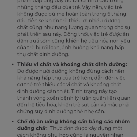
phẩm đáp ứng đầy đủ tất cả nhu cầu trong
những tháng đầu của trẻ. Vậy nên, việc trẻ
không được bú mẹ hoàn toàn trong 6 tháng
đầu tiên sẽ khiến trẻ thiếu đi nhiều dưỡng
chất cũng như năng lượng quan trọng cho sự
phát triển sau này. Đồng thời, việc trẻ được ăn
dặm quá sớm cũng khiến hệ tiêu hóa non yếu
của trẻ bị rối loạn, ảnh hưởng khả năng hấp
thụ chất dinh dưỡng.
Thiếu vi chất và khoáng chất dinh dưỡng:
Do được nuôi dưỡng không đúng cách nên
khả năng hấp thụ của trẻ kém, dẫn đến việc
cơ thể trẻ thiếu các vi chất và khoáng chất
dinh dưỡng cần thiết. Tình trạng này tạo
thành vòng xoắn bệnh lý luẩn quẩn liên quan
đến hệ tiêu hóa, khiến trẻ sụt cân và mắc phải
chứng suy dinh dưỡng thể nhẹ cân.
Chế độ ăn uống không cần bằng các nhóm
dưỡng chấ
t: Thực đơn được xây dựng một
cách không phù hợp cũng là nguyên nhân