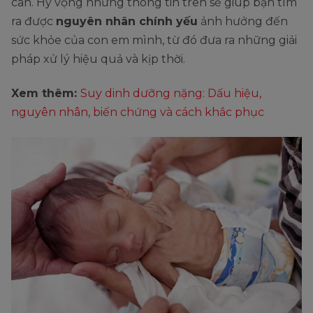
cân. Hy vọng những thông tin trên sẽ giúp bạn tìm
ra được
nguyên nhân chính yếu
ảnh hưởng đến
sức khỏe của con em mình, từ đó đưa ra những giải
pháp xử lý hiệu quả và kịp thời.
Xem thêm:
Suy dinh dưỡng nặng: Dấu hiệu,
nguyên nhân, biến chứng và cách khắc phục