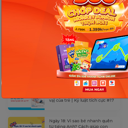
Các Bài Viết Mới Nhất
[Thảo luận] Cơn thịnh nộ (ăn
vạ) của trẻ | Kỷ luật tích cực #17
Ngày 18: Vì sao bé nhanh quên
từ tiếng Anh? Cách giúp con