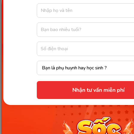
Như vậy, qua bài viết trên, Monkey đã giúp bạn tìm
hiểu khái quát về
suy dinh dưỡng thể nhẹ cân
ở
trẻ cũng như các thông tin liên quan khác. Nếu
thấy bài viết hay và hữu ích, bạn đừng ngần ngại
chia sẻ ngay đến người thân và bạn bè để cùng
nhau bảo vệ sức khỏe trẻ nhỏ trong gia đình nhé!
Nguồn tham khảo
Chia sẻ ngay
Nhận tư vấn miễn phí
Thông tin trong bài viết được tổng hợp nhằm
mục đích tham khảo và có thể thay đổi mà
không cần báo trước. Quý khách vui lòng
kiểm tra lại qua các kênh chính thức hoặc liên
hệ trực tiếp với đơn vị liên quan để nắm bắt
tình hình thực tế.