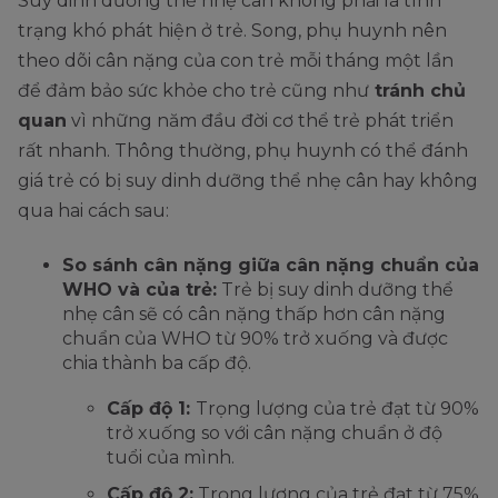
Suy dinh dưỡng thể nhẹ cân không phải là tình
trạng khó phát hiện ở trẻ. Song, phụ huynh nên
theo dõi cân nặng của con trẻ mỗi tháng một lần
để đảm bảo sức khỏe cho trẻ cũng như
tránh chủ
quan
vì những năm đầu đời cơ thể trẻ phát triển
rất nhanh. Thông thường, phụ huynh có thể đánh
giá trẻ có bị suy dinh dưỡng thể nhẹ cân hay không
qua hai cách sau:
So sánh cân nặng giữa cân nặng chuẩn của
WHO và của trẻ:
Trẻ bị suy dinh dưỡng thể
nhẹ cân sẽ có cân nặng thấp hơn cân nặng
chuẩn của WHO từ 90% trở xuống và được
chia thành ba cấp độ.
Cấp độ 1:
Trọng lượng của trẻ đạt từ 90%
trở xuống so với cân nặng chuẩn ở độ
tuổi của mình.
Cấp độ 2:
Trọng lượng của trẻ đạt từ 75%