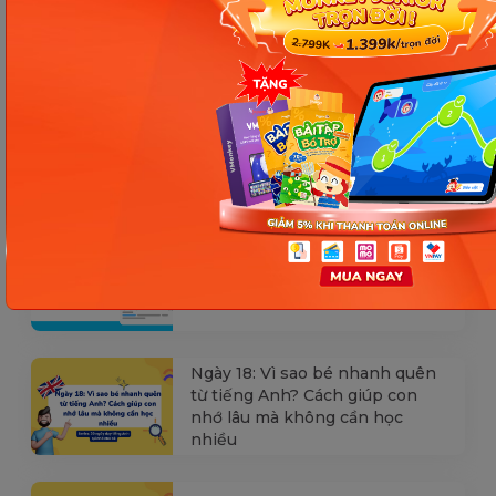
Các Bài Viết Mới Nhất
[Thảo luận] Cơn thịnh nộ (ăn
vạ) của trẻ | Kỷ luật tích cực #17
Ngày 18: Vì sao bé nhanh quên
từ tiếng Anh? Cách giúp con
nhớ lâu mà không cần học
nhiều