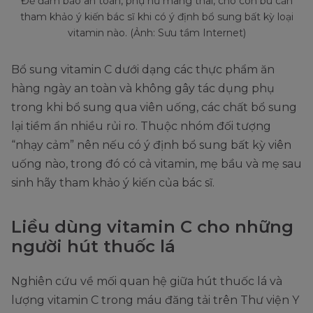
Để đảm bảo an toàn, phụ nữ mang thai, cho con bú cần
tham khảo ý kiến bác sĩ khi có ý định bổ sung bất kỳ loại
vitamin nào. (Ảnh: Sưu tầm Internet)
Bổ sung vitamin C dưới dạng các thực phẩm ăn
hàng ngày an toàn và không gây tác dụng phụ
trong khi bổ sung qua viên uống, các chất bổ sung
lại tiềm ẩn nhiều rủi ro. Thuộc nhóm đối tượng
“nhạy cảm” nên nếu có ý định bổ sung bất kỳ viên
uống nào, trong đó có cả vitamin, mẹ bầu và mẹ sau
sinh hãy tham khảo ý kiến của bác sĩ.
Liều dùng vitamin C cho những
người hút thuốc lá
Nghiên cứu về mối quan hệ giữa hút thuốc lá và
lượng vitamin C trong máu đăng tải trên Thư viện Y