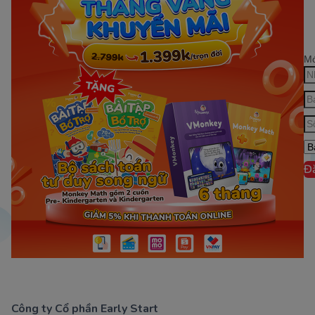
Mớ
Đ
Công ty Cổ phần Early Start