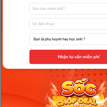
để xây dựng kế hoạch bổ sung vitamin C hợp lý. Rất
nhiều chủ đề hữu ích khác về giáo dục, nuôi dạy
con, học tiếng Anh… được Monkey chia sẻ mỗi ngày,
bạn đừng bỏ qua nhé!
Nguồn tham khảo
Chia sẻ ngay
Nhận tư vấn miễn phí
Thông tin trong bài viết được tổng hợp nhằm
mục đích tham khảo và có thể thay đổi mà
không cần báo trước. Quý khách vui lòng
kiểm tra lại qua các kênh chính thức hoặc liên
hệ trực tiếp với đơn vị liên quan để nắm bắt
tình hình thực tế.