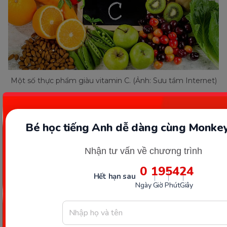
Một số thực phẩm giàu vitamin C. (Ảnh: Sưu tầm Internet)
Các loại trái cây:
Ổi, dưa vàng, kiwi, anh đào sơ
ri, vải thiều, quýt, xoài, tầm xuân…
Bé học tiếng Anh dễ dàng cùng Monkey
Củ, rau xanh:
Cải xoăn, cải bó xôi, cải Brussels,
ớt chuông vàng, ngò tây…
Nhận tư vấn về chương trình
Chi tiết:
Giải đáp chi tiết Vitamin C có trong thực
0
19
54
22
Hết hạn sau
phẩm nào [TOP 26+]
Ngày
Giờ
Phút
Giây
Mong rằng với những chia sẻ
vitamin C liều dùng
trên đây bạn đã có thêm những thông tin phù hợp