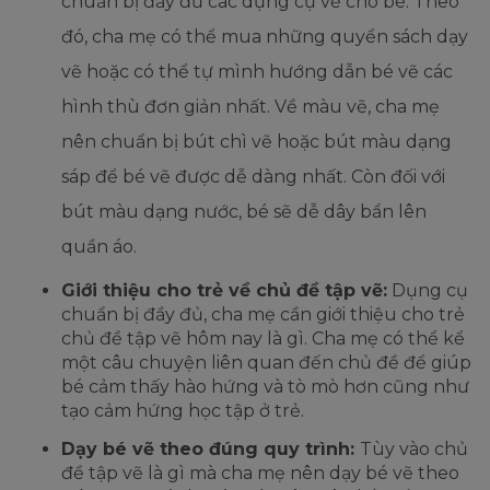
chuẩn bị đầy đủ các dụng cụ vẽ cho bé. Theo
đó, cha mẹ có thể mua những quyển sách dạy
vẽ hoặc có thể tự mình hướng dẫn bé vẽ các
hình thù đơn giản nhất. Về màu vẽ, cha mẹ
nên chuẩn bị bút chì vẽ hoặc bút màu dạng
sáp để bé vẽ được dễ dàng nhất. Còn đối với
bút màu dạng nước, bé sẽ dễ dây bẩn lên
quần áo.
Giới thiệu cho trẻ về chủ đề tập vẽ:
Dụng cụ
chuẩn bị đầy đủ, cha mẹ cần giới thiệu cho trẻ
chủ đề tập vẽ hôm nay là gì. Cha mẹ có thể kể
một câu chuyện liên quan đến chủ đề để giúp
bé cảm thấy hào hứng và tò mò hơn cũng như
tạo cảm hứng học tập ở trẻ.
Dạy bé vẽ theo đúng quy trình:
Tùy vào chủ
đề tập vẽ là gì mà cha mẹ nên dạy bé vẽ theo