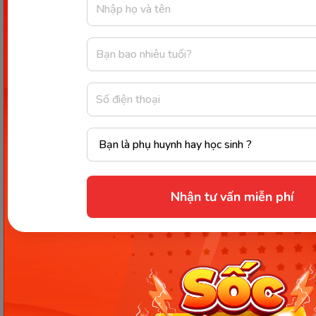
Nhận tư vấn miễn phí
Về cơ bản, cách dạy vẽ cho trẻ 2 tuổi không hề khó
khăn. Tất cả kiến thức ở thời điểm này chỉ là giới
thiệu để trẻ có được nhận thức từ từ. Cha mẹ
không nên quá coi trọng việc học tập mà gây ra