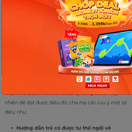
những áp lực và khiến trẻ sợ hãi. Khi đó hiệu quả
học vẽ sẽ không cao.
Dạy bé 2 tuổi học vẽ cha mẹ
nên chú ý điều gì?
Trẻ 2 tuổi học vẽ mang đến rất nhiều những lợi ích
tuyệt vời. Học vẽ giúp trẻ phát triển toàn diện từ
nhận thức, cảm xúc và nhiều kỹ năng khác. Tuy
nhiên để đạt được điều đó, cha mẹ cần lưu ý một số
điều như:
Hướng dẫn trẻ có được tư thế ngồi vẽ