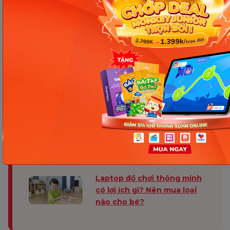
thích, tự mình thiết kế nên ngôi nhà yêu thích. Nhờ
vậy, bé sẽ phát huy được khả năng học hỏi, tư duy
và trí tưởng tượng phong phú.
Các bài viết không thể bỏ lỡ
Top 7+ phần mềm học toán
tư duy cho trẻ đạt cả 3 tiêu
chí Ngon - Bổ - Rẻ
Kinh nghiệm chọn két sắt
đồ chơi thông minh cho bé
Laptop đồ chơi thông minh
có lợi ích gì? Nên mua loại
nào cho bé?