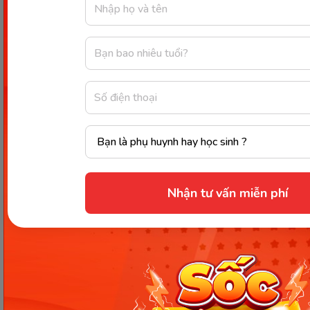
Bảng ghép chữ, số
Bảng chữ cái là đồ chơi thông minh cho bé 3-4 tuổi
được làm từ gỗ tự nhiên, màu sắc bắt mắt tạo hứng
thú cho trẻ. Phần in chữ và số rõ nét trên bảng
bằng sơn nước nên không chứa chất độc hại. Bảng
chữ cái đa năng tiện dụng giúp bé hoạt động linh
hoạt tay chân, giúp bé vận động đôi tay và học hỏi
thêm nhiều kiến thức bổ ích về ngôn ngữ, toán
Nhận tư vấn miễn phí
học.
Đồ chơi búp bê
Đồ chơi ngôi nhà búp bê đáng yêu, với thiết kế màu
sắc nổi bật phù hợp cho những bé gái từ 3-4 tuổi.
Bé có thể để búp bê đóng vai thành nhân vật yêu