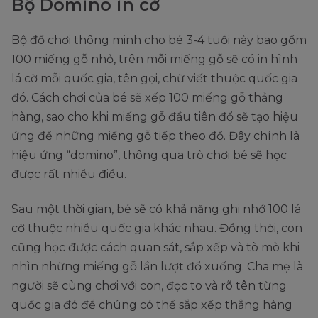
Bộ Domino in cờ
Bộ đồ chơi thông minh cho bé 3-4 tuổi này bao gồm
100 miếng gỗ nhỏ, trên mỗi miếng gỗ sẽ có in hình
lá cờ mỗi quốc gia, tên gọi, chữ viết thuộc quốc gia
đó. Cách chơi của bé sẽ xếp 100 miếng gỗ thẳng
hàng, sao cho khi miếng gỗ đầu tiên đổ sẽ tạo hiệu
ứng để những miếng gỗ tiếp theo đổ. Đây chính là
hiệu ứng “domino”, thông qua trò chơi bé sẽ học
được rất nhiều điều.
Sau một thời gian, bé sẽ có khả năng ghi nhớ 100 lá
cờ thuộc nhiều quốc gia khác nhau. Đồng thời, con
cũng học được cách quan sát, sắp xếp và tò mò khi
nhìn những miếng gỗ lần lượt đổ xuống. Cha mẹ là
người sẽ cùng chơi với con, đọc to và rõ tên từng
quốc gia đó để chúng có thể sắp xếp thẳng hàng