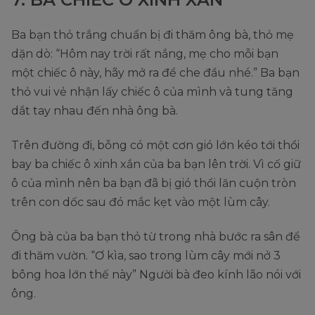
Ba bạn thỏ trắng chuẩn bị đi thăm ông bà, thỏ mẹ
dặn dò: “Hôm nay trời rất nắng, mẹ cho mỗi bạn
một chiếc ô này, hãy mở ra để che đầu nhé.” Ba bạn
thỏ vui vẻ nhận lấy chiếc ô của mình và tung tăng
dắt tay nhau đến nhà ông bà.
Trên đường đi, bỗng có một cơn gió lớn kéo tới thổi
bay ba chiếc ô xinh xắn của ba bạn lên trời. Vì cố giữ
ô của mình nên ba bạn đã bị gió thổi lăn cuộn tròn
trên con dốc sau đó mắc kẹt vào một lùm cây.
Ông bà của ba bạn thỏ từ trong nhà bước ra sân để
đi thăm vườn. “Ơ kìa, sao trong lùm cây mới nở 3
bông hoa lớn thế này” Người bà đeo kính lão nói với
ông.