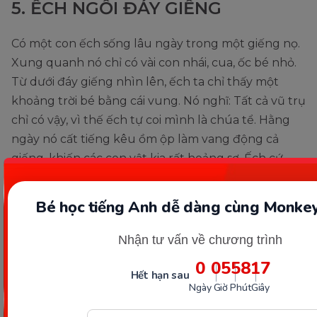
5. ẾCH NGỒI ĐÁY GIẾNG
Có một con ếch sống lâu ngày trong một giếng nọ.
Xung quanh nó chỉ có vài con nhái, cua, ốc bé nhỏ.
Từ dưới đáy giếng nhìn lên, ếch ta chỉ thấy một
khoảng trời bé bằng cái vung. Nó nghĩ: Tất cả vũ trụ
chỉ có vậy, vì thế ếch tự coi mình là chúa tể. Hằng
ngày nó cất tiếng kêu ồm ộp làm vang động cả
giếng, khiến các con vật kia rất hoảng sợ. Ếch cứ
tưởng bầu trời trên đầu chỉ bé bằng chiếc vung và
nó thì oai như một vị chúa tể.
Bé học tiếng Anh dễ dàng cùng Monkey
Một năm nọ, trời mưa to làm nước trong giếng
Nhận tư vấn về chương trình
dềnh lên, tràn bờ, đưa ếch ta ra ngoài. Quen thói cũ,
0
05
58
15
ếch nhâng nháo nhìn lên trời, nó bỗng thấy cả một
Hết hạn sau
Ngày
Giờ
Phút
Giây
bầu trời rộng lớn hơn nhiều so với cái khoảng trời
nó vẫn thấy. Ếch ta không tin và thấy bực bội vì điều