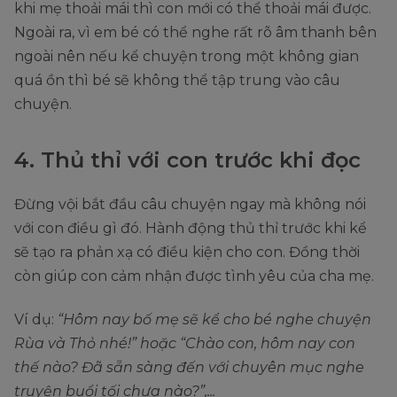
khi mẹ thoải mái thì con mới có thể thoải mái được.
Ngoài ra, vì em bé có thể nghe rất rõ âm thanh bên
ngoài nên nếu kể chuyện trong một không gian
quá ồn thì bé sẽ không thể tập trung vào câu
chuyện.
4. Thủ thỉ với con trước khi đọc
Đừng vội bắt đầu câu chuyện ngay mà không nói
với con điều gì đó. Hành động thủ thỉ trước khi kể
sẽ tạo ra phản xạ có điều kiện cho con. Đồng thời
còn giúp con cảm nhận được tình yêu của cha mẹ.
Ví dụ:
“Hôm nay bố mẹ sẽ kể cho bé nghe chuyện
Rùa và Thỏ nhé!” hoặc “Chào con, hôm nay con
thế nào? Đã sẵn sàng đến với chuyên mục nghe
truyện buổi tối chưa nào?”,...