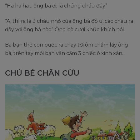
“Ha ha ha… ông bà ơi, là chúng cháu đây”
“A, thì ra là 3 cháu nhỏ của ông bà đó ư, các cháu ra
đây với ông bà nào” Ông bà cười khúc khích nói.
Ba bạn thỏ con bước ra chạy tới ôm chầm lấy ông
bà, trên tay mỗi bạn vẫn cầm 3 chiếc ô xinh xắn.
CHÚ BÉ CHĂN CỪU