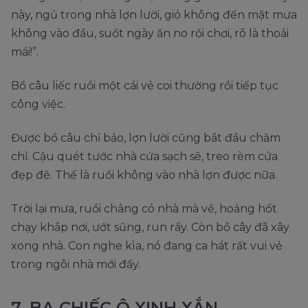
này, ngủ trong nhà lợn lười, gió không đến mặt mưa
không vào đầu, suốt ngày ăn no rồi chơi, rõ là thoải
mái!”.
Bồ câu liếc ruồi một cái vẻ coi thường rồi tiếp tục
công việc.
Được bồ câu chỉ bảo, lợn lười cũng bắt đầu chăm
chỉ. Cậu quét tước nhà cửa sạch sẽ, treo rèm cửa
đẹp đẽ. Thế là ruồi không vào nhà lợn được nữa.
Trời lại mưa, ruồi chẳng có nhà mà về, hoảng hốt
chạy khắp nơi, ướt sũng, run rẩy. Còn bồ cây đã xây
xong nhà. Con nghe kìa, nó đang ca hát rất vui vẻ
trong ngôi nhà mới đấy.
7. BA CHIẾC Ô XINH XẮN