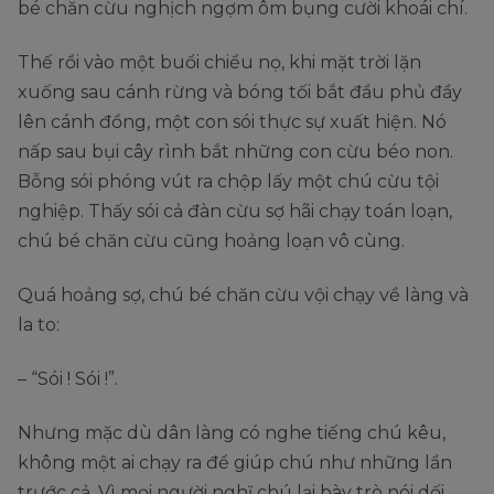
bé chăn cừu nghịch ngợm ôm bụng cười khoái chí.
Thế rồi vào một buổi chiều nọ, khi mặt trời lặn
xuống sau cánh rừng và bóng tối bắt đầu phủ đầy
lên cánh đồng, một con sói thực sự xuất hiện. Nó
nấp sau bụi cây rình bắt những con cừu béo non.
Bỗng sói phóng vút ra chộp lấy một chú cừu tội
nghiệp. Thấy sói cả đàn cừu sợ hãi chạy toán loạn,
chú bé chăn cừu cũng hoảng loạn vô cùng.
Quá hoảng sợ, chú bé chăn cừu vội chạy về làng và
la to:
– “Sói ! Sói !”.
Nhưng mặc dù dân làng có nghe tiếng chú kêu,
không một ai chạy ra để giúp chú như những lần
trước cả. Vì mọi người nghĩ chú lại bày trò nói dối