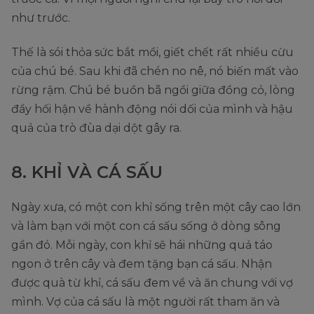
như trước.
Thế là sói thỏa sức bắt mồi, giết chết rất nhiều cừu
của chú bé. Sau khi đã chén no nê, nó biến mất vào
rừng rậm. Chú bé buồn bã ngồi giữa đồng cỏ, lòng
đầy hối hận về hành động nói dối của mình và hậu
quả của trò đùa dại dột gây ra.
8. KHỈ VÀ CÁ SẤU
Ngày xưa, có một con khỉ sống trên một cây cao lớn
và làm bạn với một con cá sấu sống ở dòng sông
gần đó. Mỗi ngày, con khỉ sẽ hái những quả táo
ngon ở trên cây và đem tặng bạn cá sấu. Nhận
được quà từ khỉ, cá sấu đem về và ăn chung với vợ
mình. Vợ của cá sấu là một người rất tham ăn và