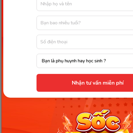
đó. Để ra oai, nó cất tiếng kêu ồm ộp. Vị chúa tể hy
vọng là sau những tiếng kêu của mình, mọi thứ
phải trở lại như cũ. Nhưng bầu trời vẫn là bầu trời.
Còn con ếch vì mải nhìn lên trời đã không chú ý
đến xung quanh nên đã bị một con trâu đi qua
dẫm bẹp.
6. BỒ CÂU CHĂM CHỈ
Nhận tư vấn miễn phí