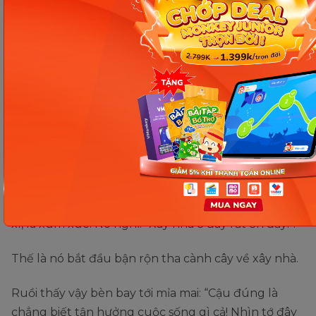
Truyện Bồ câu chăm chỉ. (Ảnh: Internet)
Sáng sớm, gà trống tựa chiếc đồng hồ báo thức, gáy
ò ó o đánh thức mọi người dậy. Bồ câu cũng tỉnh
giấc. Tối qua mưa rất to, làm sập ngôi nhà cũ của bồ
câu nên hôm nay nó định xây ngôi nhà mới.
Bồ câu bay đi bay lại mới tìm thấy một cái cây tạm
được, thân cây cao lớn thẳng tắp, cành cứng cáp xù
xì, lá xum xuê. Nó nghĩ: “Xây nhà ở đây rất ổn đấy!”.
Thế là nó bắt đầu bận rộn tha cành cây về xây nhà.
Ruồi thấy vậy bèn bay tới mỉa mai: “Cậu đúng là
chẳng biết tận hưởng cuộc sống gì cả! Nhìn tớ đây