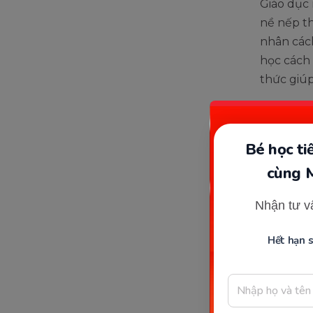
Giáo dục
nề nếp th
nhân cách
học cách 
thức giúp
Bé học t
cùng 
Nhận tư v
Hết hạn 