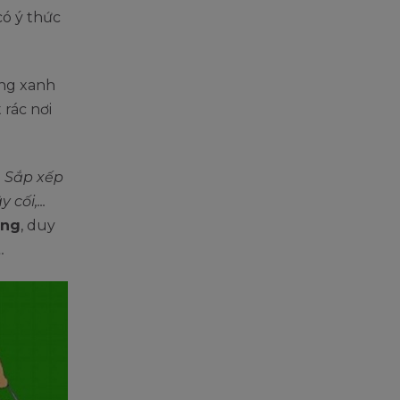
có ý thức
ờng xanh
 rác nơi
:
Sắp xếp
cối,...
ờng
, duy
…