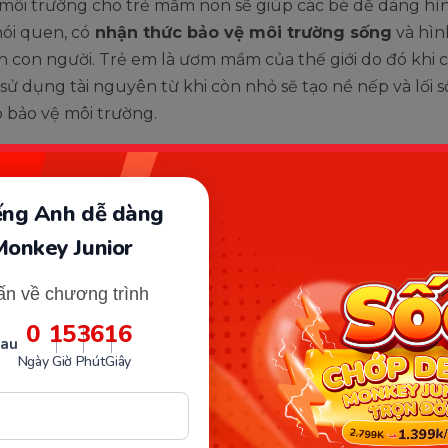
 môi trường cho trẻ mầm non sẽ giúp các bé dễ dàng hì
ói quen, có
nhận thức bảo vệ môi trường sống
và hìn
 con người. Trẻ em là ươm mầm của thế giới do đó khi 
sử dụng tài nguyên từ khi còn nhỏ sẽ tạo nề nếp và lối s
 bảo vệ môi trường.
iếng Anh dễ dàng
Monkey Junior
ấn về chương trình
0
15
36
15
sau
Ngày
Giờ
Phút
Giây