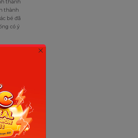
nh thành
h thành
các bé đã
ống có ý