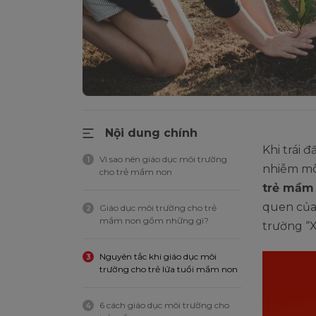
Nội dung chính
Khi trái 
Vì sao nên giáo dục môi trường
1
nhiễm môi
cho trẻ mầm non
trẻ mầm
quen của
Giáo dục môi trường cho trẻ
2
mầm non gồm những gì?
trường “X
Nguyên tắc khi giáo dục môi
3
trường cho trẻ lứa tuổi mầm non
6 cách giáo dục môi trường cho
4