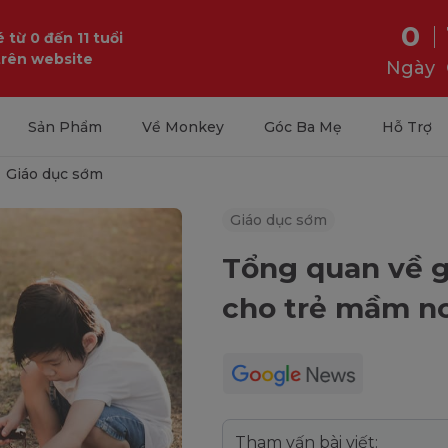
0
 từ 0 đến 11 tuổi
trên website
Ngày
Sản Phẩm
Về Monkey
Góc Ba Mẹ
Hỗ Trợ
Giáo dục sớm
Giáo dục sớm
Tổng quan về g
cho trẻ mầm n
Tham vấn bài viết: