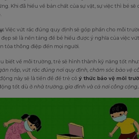
ng. Khi đã hiểu về bản chất của sự vật, sự việc thì bé sẽ 
.
ụ:
Việc vứt rác đúng quy định sẽ góp phần cho môi trư
 đẹp sẽ là nền tảng để bé hiểu được ý nghĩa của việc vứt
an tỏa thông điệp đến mọi người.
ểu biết về môi trường, trẻ sẽ hình thành kỹ năng tốt như
ăn nắp, vứt rác đúng nơi quy định, chăm sóc bảo vệ cây 
động này sẽ là tiền đề để trẻ có
ý thức bảo vệ môi trư
động tốt dù ở
nhà trường, gia đình và cả nơi công cộng