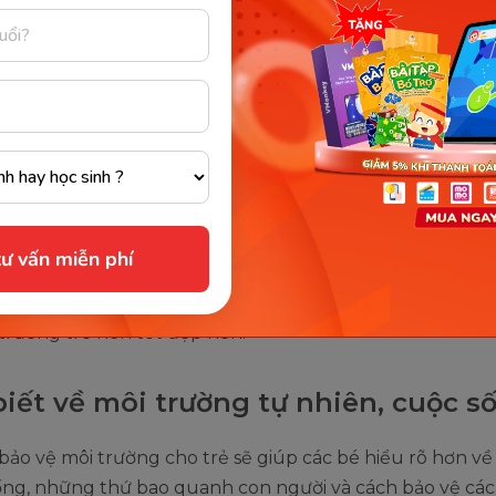
ôi trường cho trẻ mầm non giúp bé hình thành lối sống tốt đẹp
tầm Internet)
 của việc giáo dục môi trường cho trẻ mầm non nhằm 
ư vấn miễn phí
tâm của trẻ đến thiên nhiên
bằng hành động thực tiễn
sẽ giúp trẻ phát triển tư duy sinh thái vững chắc và sử 
trường trở nên tốt đẹp hơn.
biết về môi trường tự nhiên, cuộc s
bảo vệ môi trường cho trẻ sẽ giúp các bé hiểu rõ hơn về
ống, những thứ bao quanh con người và cách bảo vệ các