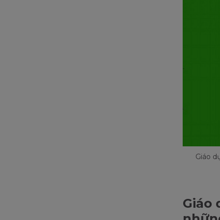
Giáo d
Giáo 
nhữn