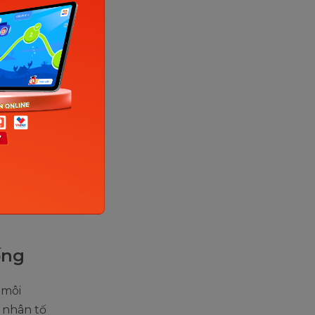
. (Ảnh: Sưu
hướng đến
. Việc
dụng nó để
ống
 môi
 nhân tố