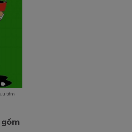
sưu tầm
n gồm