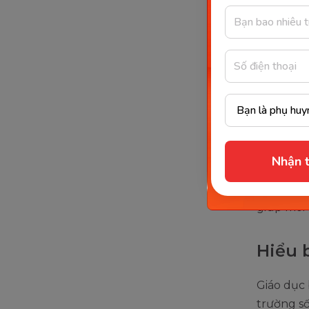
Giáo dục m
Mục đích
Nhận t
sự quan 
giáo dục 
giúp môi 
Hiểu 
Giáo dục 
trường s