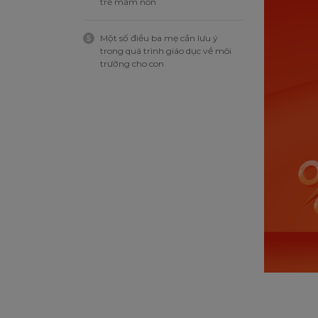
trẻ mầm non
Một số điều ba mẹ cần lưu ý
5
trong quá trình giáo dục về môi
trường cho con