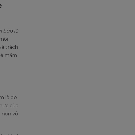
ẻ
ai bão lũ
 môi
và trách
 bé mầm
m là do
thức của
m non vô