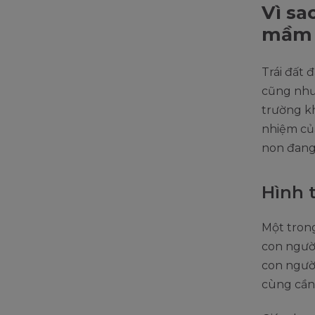
Vì sa
mầm 
Trái đất 
cũng nh
trường kh
nhiệm của
non đang 
Hình 
Một tron
con người
con người
cùng cần 