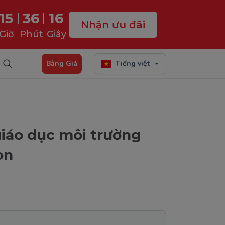
15
36
15
Nhận ưu đãi
Giờ
Phút
Giây
Bảng Giá
Tiếng việt
iáo dục môi trường
on