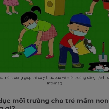
ục môi trường giúp trẻ có ý thức bảo vệ môi trường sống. (Ảnh: 
Internet)
dục môi trường cho trẻ mầm no
g gì?