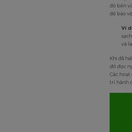
đó bền vữ
để bảo vệ
Ví d
sạch
và l
Khi đã hi
đồ đạc ng
Các hoạt 
trì hành 