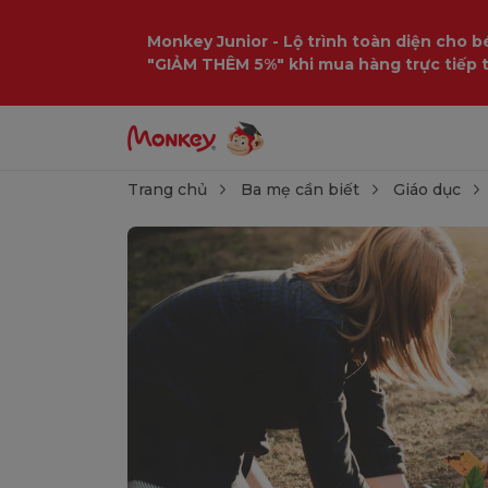
Monkey Junior - Lộ trình toàn diện cho bé
"GIẢM THÊM 5%" khi mua hàng trực tiếp 
Trang chủ
Ba mẹ cần biết
Giáo dục