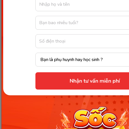
bé, có thể ảnh hưởng không tốt đến trí não của
con.
Nhận tư vấn miễn phí
Mẹ cần lưu ý gì khi cho trẻ sơ sinh nghe nhạc thai giáo cho
trẻ sơ sinh? (Ảnh: Sưu tầm Internet)
Ngoài những bài nhạc thai giáo cho trẻ sơ sinh, mẹ