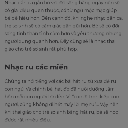
Nhạc dân ca gắn bó với đời sống hằng ngày nên sẽ
có giai điệu quen thuộc, có từ ngữ mộc mạc giúp
bé dễ hiểu hơn. Bên cạnh đó, khi nghe nhạc dân ca,
trẻ sơ sinh sẽ có cảm giác gần gũi hơn. Bé sẽ có đời
sống tinh thần tình cảm hơn và yêu thương những
người xung quanh hơn. Đây cũng sẽ là nhạc thai
giáo cho trẻ sơ sinh rất phù hợp.
Nhạc ru các miền
Chúng ta nổi tiếng với các bài hát ru từ xưa để ru
con ngủ. Và chính bài hát đó đã nuôi dưỡng tâm
hồn mỗi con người lớn lên. Vì “con đi trọn kiếp con
người, cũng không đi hết mấy lời mẹ ru”... Vậy nên
khi thai giáo cho trẻ sơ sinh bằng hát ru, bé sẽ học
được rất nhiều điều.