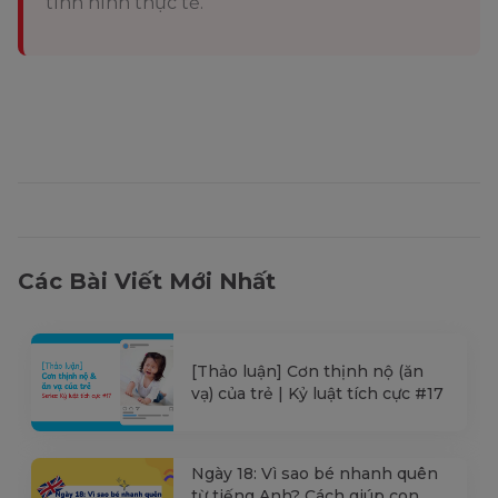
tình hình thực tế.
Các Bài Viết Mới Nhất
[Thảo luận] Cơn thịnh nộ (ăn
vạ) của trẻ | Kỷ luật tích cực #17
Ngày 18: Vì sao bé nhanh quên
từ tiếng Anh? Cách giúp con