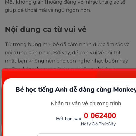
Một không gian thoáng đãng với nhạc thai giáo sẽ
giúp bé thoải mái và ngủ ngon hơn.
Nội dung ca từ vui vẻ
Từ trong bụng mẹ, bé đã cảm nhận được âm sắc và
nội dung bản nhạc. Bởi vậy, để con vui vẻ thì tốt
nhất bạn không nên cho con nghe nhạc buồn hay
những bản nhạc có nội dung không phù hợp.
Thiết bị phát nhạc phù hợp và
Bé học tiếng Anh dễ dàng cùng Monkey
an toàn với trẻ sơ sinh
Nhận tư vấn về chương trình
Để đảm bảo an toàn cho trẻ sơ sinh thì tốt nhất bạn
0
06
23
59
Hết hạn sau
nên bật loa bluetooth để bé nghe nhạc từ xa.
Ngày
Giờ
Phút
Giây
Tuyệt đối không nên để thiết bị phát nhạc gần đầu