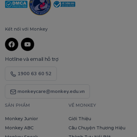
Kết nối với Monkey
Hotline và email hỗ trợ
1900 63 60 52
monkeycare@monkey.edu.vn
SẢN PHẨM
VỀ MONKEY
Monkey Junior
Giới Thiệu
Monkey ABC
Câu Chuyện Thương Hiệu
Monkey Speak
Thành Tựu Nổi Bật