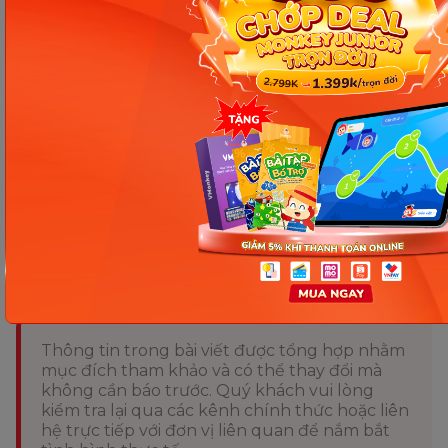
có thể kết hợp cách thai giáo cho con bằng cách kể
chuyện cho con mỗi ngày. Mẹ có thể tham khảo
kho truyện cổ tích, ngụ ngôn, bài học cuộc sống ý
nghĩa trên
ứng dụng VMonkey
hoặc
truyện, sách
nói tiếng Anh thú vị trên
Monkey Stories
. Đây
cũng là 2 ứng dụng tuyệt vời hỗ trợ con học tập,
làm chủ ngôn ngữ sau này mà Monkey đã dày công
phát triển.
Chia sẻ ngay
Thông tin trong bài viết được tổng hợp nhằm
mục đích tham khảo và có thể thay đổi mà
không cần báo trước. Quý khách vui lòng
kiểm tra lại qua các kênh chính thức hoặc liên
hệ trực tiếp với đơn vị liên quan để nắm bắt