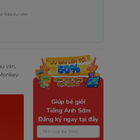
ia Giáo dục sớm
âu văn,
 Monkey
Giúp bé giỏi
Tiếng Anh Sớm
Đăng ký ngay tại đây