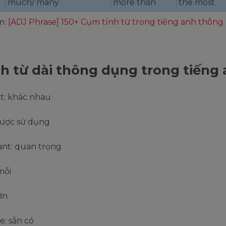
much/ many
more than
the most
m:
[ADJ Phrase] 150+ Cụm tính từ trong tiếng anh thôn
nh từ dài thông dụng trong tiếng
ent: khác nhau
được sử dụng
ant: quan trọng
mỗi
lớn
le: sẵn có