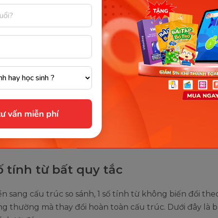
g hợp tính từ có 2 âm tiết
c tính từ có 2 âm tiết kết thúc với đuôi -y, -ie, -ow, -et, -er
nh từ dài hoặc ngắn đều đúng. Như vậy, khi chuyển sang 
 có thể áp dụng cả 2 cách thêm -er, -est và more than/ 
ính từ này.
althy
ư vấn miễn phí
ánh hơn của healthy: healthier - more healthy than…
ánh bậc nhất: the healthiest - the most healthy
 tính từ bất quy tắc
n sang cấu trúc so sánh, 1 số tính từ không biến đổi the
g thường mà thay đổi hoàn toàn cấu trúc. Dưới đây là 