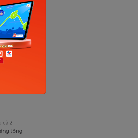
 ta có thể
dạng so
the most
o cả 2
bảng tổng