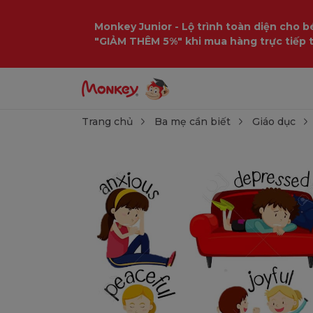
Monkey Junior - Lộ trình toàn diện cho bé
"GIẢM THÊM 5%" khi mua hàng trực tiếp 
Trang chủ
Ba mẹ cần biết
Giáo dục