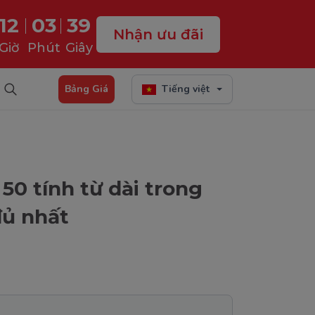
12
03
38
Nhận ưu đãi
Giờ
Phút
Giây
Bảng Giá
Tiếng việt
 50 tính từ dài trong
đủ nhất