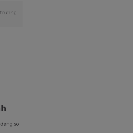
c trường
nh
 dạng so