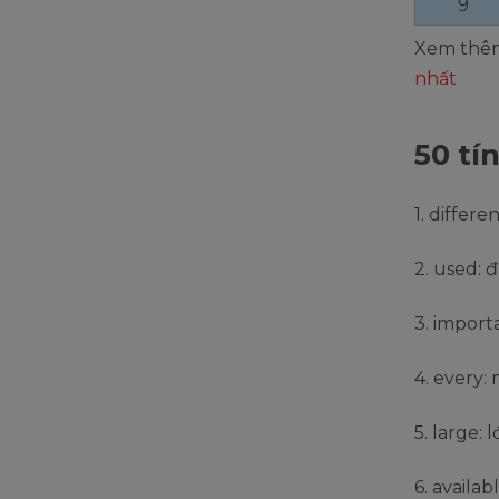
9
Xem thê
nhất
50 tí
1. differ
2. used: 
3. import
4. every: 
5. large: 
6. availab