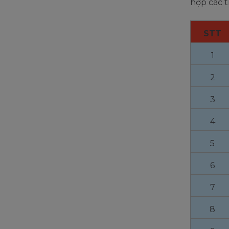
hợp các t
STT
1
2
3
4
5
6
7
8