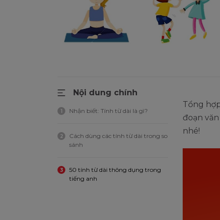
Nội dung chính
Tổng hợ
Nhận biết: Tính từ dài là gì?
1
đoạn văn
nhé!
Cách dùng các tính từ dài trong so
2
sánh
50 tính từ dài thông dụng trong
3
tiếng anh