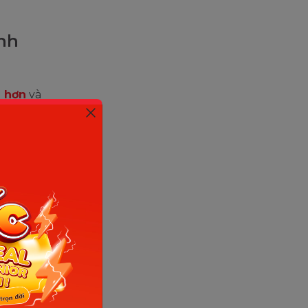
ánh
h hơn
và
 đắt hơn
đen đắt