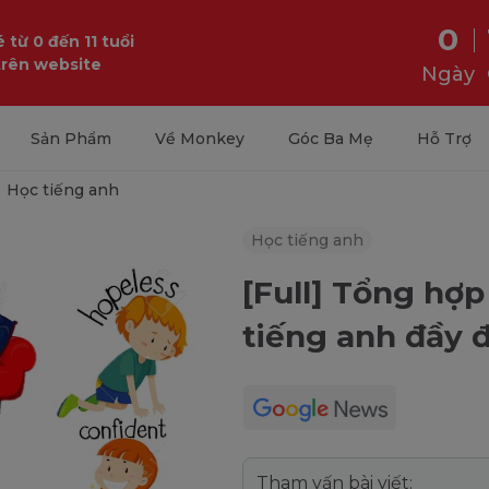
0
 từ 0 đến 11 tuổi
trên website
Ngày
Sản Phẩm
Về Monkey
Góc Ba Mẹ
Hỗ Trợ
Học tiếng anh
Học tiếng anh
[Full] Tổng hợp
tiếng anh đầy 
Tham vấn bài viết: