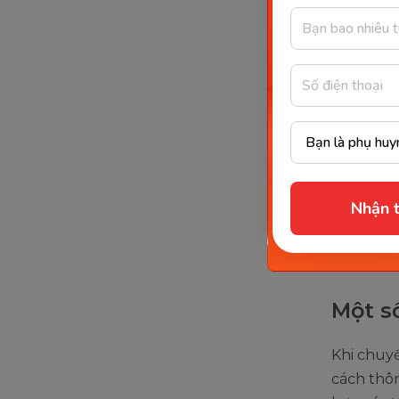
Trườn
Đối với cá
coi là tí
sánh, bạn
cho các t
Ví dụ: he
Nhận t
So s
So s
Một số
Khi chuyể
cách thôn