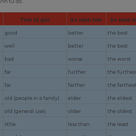
ính từ đó.
Tính từ gốc
So sánh hơn
So sánh b
good
better
the best
well
better
the best
bad
worse
the worst
far
further
the furthes
far
farther
the farthes
old (people in a family)
elder
the eldest
old (general use)
older
the oldest
little
less than
the least