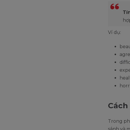
Tí
hợ
Ví dụ:
beau
agre
diff
expe
heal
horr
Cách 
Trong ph
sánh và mộ