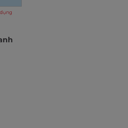
g dụng
 anh