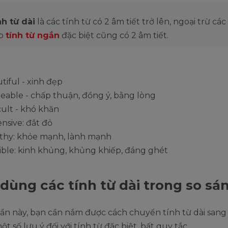
nh từ dài
là các tính từ có 2 âm tiết trở lên, ngoại trừ cá
p
tính từ ngắn
đặc biệt cũng có 2 âm tiết.
tiful - xinh đẹp
eable - chấp thuận, đồng ý, bằng lòng
icult - khó khăn
nsive: đắt đỏ
thy: khỏe mạnh, lành mạnh
ible: kinh khủng, khủng khiếp, đáng ghét
dùng các tính từ dài trong so sá
ần này, bạn cần nắm được cách chuyển tính từ dài sang
t số lưu ý đối với tính từ đặc biệt, bất quy tắc.