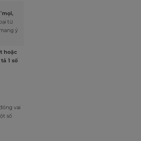
“
mọi,
oại từ
mang ý
ít hoặc
tả 1 số
 đóng vai
ột số