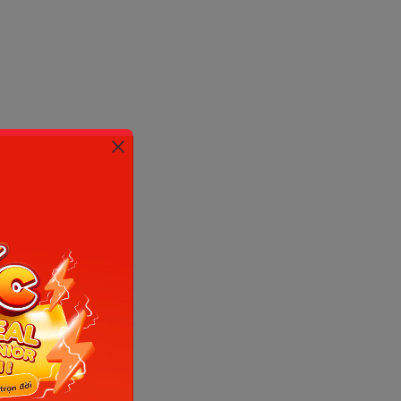
ld go to
rong lịch