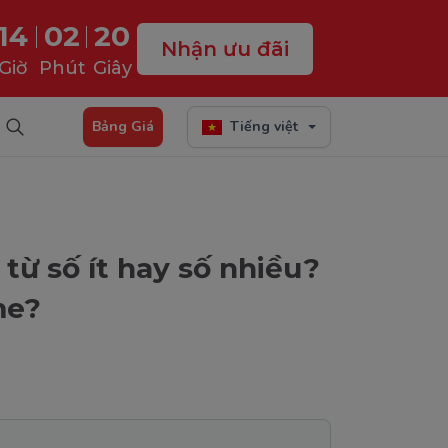
14
02
18
Nhận ưu đãi
Giờ
Phút
Giây
Bảng Giá
Tiếng việt
 từ số ít hay số nhiều?
me?