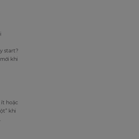
i
 start?
mới khi
ít hoặc
t” khi
.