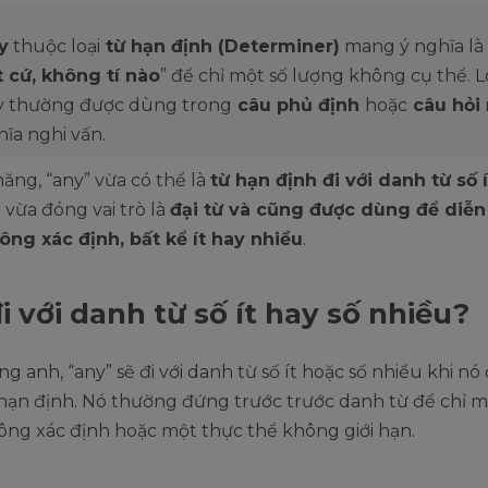
y
thuộc loại
từ hạn định (Determiner)
mang ý nghĩa là 
t cứ, không tí nào
” để chỉ một số lượng không cụ thể. L
y thường được dùng trong
câu phủ định
hoặc
câu hỏi
ĩa nghi vấn.
ăng, “any” vừa có thể là
từ hạn định đi với danh từ số 
;
vừa đóng vai trò là
đại từ và cũng được dùng để diễn 
ông xác định, bất kể ít hay nhiều
.
i với danh từ số ít hay số nhiều?
ng anh, “any” sẽ đi với danh từ số ít hoặc số nhiều khi nó
 hạn định. Nó thường đứng trước trước danh từ để chỉ m
ông xác định hoặc một thực thể không giới hạn.