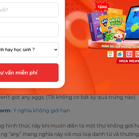
2 dạng từ hạn định là:
Weak Form
và
Strong Form
. Mỗi
một ý nghĩa khác nhau.
rm:
Ý nghĩa số lượng không xác định
sử dụng “any” để chỉ số lượng không xác định trong câ
phủ định. Lưu ý, chỉ sử dụng hình thức này đối với dan
 và danh từ số nhiều.
ư vấn miễn phí
 you got any eggs? (Bạn còn quả trứng nào không?)
ven’t got any eggs. (Tôi không có bất kỳ quả trứng nào)
Form:
Ý nghĩa không giới hạn
g hình thức này khi muốn diễn tả một thứ không giới h
ng “any” mang nghĩa này với mọi loại danh từ và thườn