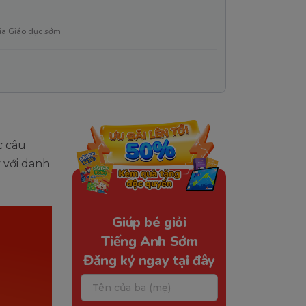
ia Giáo dục sớm
c câu
 với danh
Giúp bé giỏi
Tiếng Anh Sớm
Đăng ký ngay tại đây