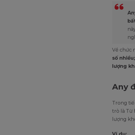
An
bấ
nà
ngh
Về chức n
số nhiều
lượng kh
Any đ
Trong tiế
trò là Từ
lượng kh
Ví dụ: