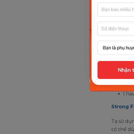
“Any” có 
lại mang 
Weak Fo
Chúng ta 
hoặc câu 
đếm được
Nhận t
Ví dụ:
Have
I ha
Strong 
Ta sử dụn
có thể dù