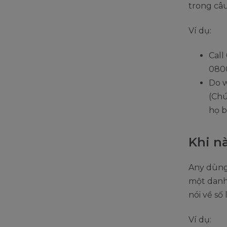
trong câ
Ví dụ:
Call
0800
Do w
(Chú
họ b
Khi nà
Any dùng 
một danh
nói về số 
Ví dụ: