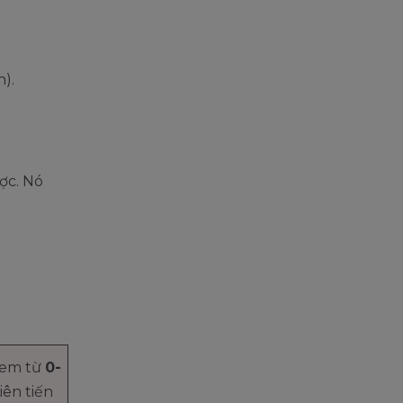
).
ợc. Nó
 em từ
0-
iên tiến