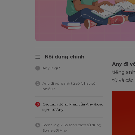
Nội dung chính
Any đi vớ
Any là gì?
1
tiếng an
từ và các
Any đi với danh từ số ít hay số
2
nhiều?
Các cách dùng khác của Any & các
3
cụm từ Any
Some là gì? So sánh cách sử dụng
4
Some với Any