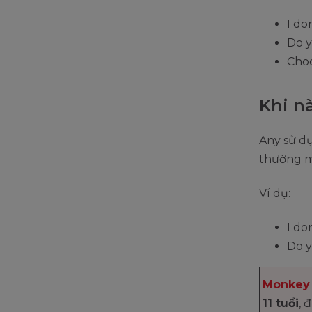
I do
Do y
Choo
Khi n
Any sử dụ
thường m
Ví dụ:
I do
Do y
Monkey 
11 tuổi
, 