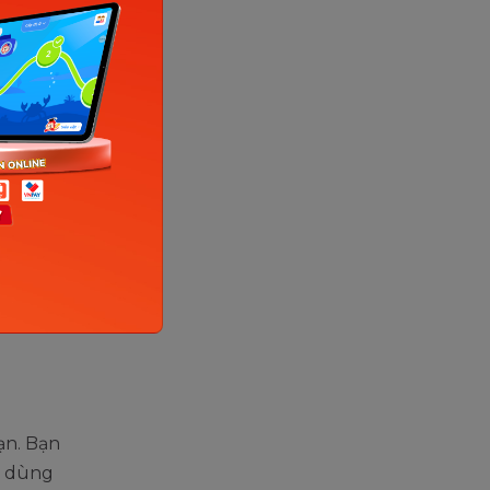
 cấu trúc
u hỏi
h từ không
ạn. Bạn
g dùng