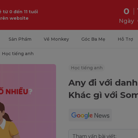
0
 từ 0 đến 11 tuổi
trên website
Ngày
Sản Phẩm
Về Monkey
Góc Ba Mẹ
Hỗ Trợ
Học tiếng anh
Học tiếng anh
Any đi với danh
Khác gì với So
Tham vấn bài viết: