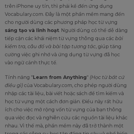
trên iPhone uy tín, thì phải kể đến ứng dụng
Vocabulary.com. Đây là một phần mềm mang đến
cho người dùng các phương pháp học từ vựng
sáng tạo và linh hoạt
. Người dùng có thể dễ dàng
tiếp cận các khái niệm từ vựng thông qua các
bài
kiểm tra, câu đố và bài tập tương tác
, giúp tăng
cường việc ghi nhớ và ứng dụng từ vựng đã học
vào ngữ cảnh thực tế.
Tính năng "
Learn from Anything
"
(Học từ bất cứ
điều gì)
của Vocabulary.com, cho phép người dùng
nhập các tài liệu, bài viết hoặc sách để tìm kiếm và
học từ vựng một cách đơn giản. Điều này rất hữu
ích cho việc mở rộng vốn từ vựng của bạn thông
qua việc đọc và nghiên cứu các nguồn tài liệu khác
nhau. Vì thế mà, phần mềm này đã trở thành một
trong các công cụ học tập đáng tin cậy và phổ biến