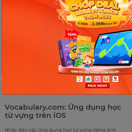
cần đăng ký một tài khoản trả phí.
ĐỪNG BỎ LỠ!!
Giải pháp giúp con thành thạo 4 kỹ
năng:
Nghe - Nói - Đọc - Viết
một cách toàn
diện nhất.
Nhận ưu đãi lên đến 40% NGAY TẠI ĐÂY!
Vocabulary.com: Ứng dụng học
từ vựng trên iOS
Nhắc đến các ứng dụng học từ vựng tiếng Anh