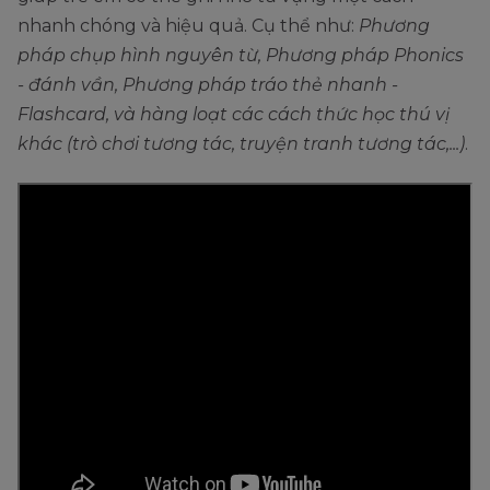
nhanh chóng và hiệu quả. Cụ thể như:
Phương
pháp chụp hình nguyên từ, Phương pháp Phonics
- đánh vần, Phương pháp tráo thẻ nhanh -
Flashcard, và hàng loạt các cách thức học thú vị
khác (trò chơi tương tác, truyện tranh tương tác,...)
.