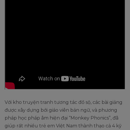
Với kho truyện tranh tương tác đồ sộ, các bài giảng
được xây dựng bởi giáo viên bản ngữ, và phương
pháp học pháp âm hiện đại “Monkey Phonics”, đã
giúp rất nhiều trẻ em Việt Nam thành thạo cả 4 kỹ