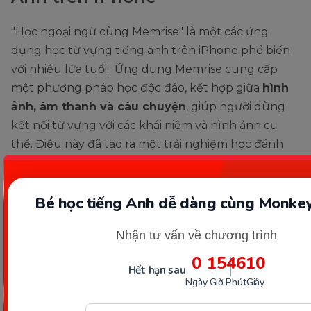
"Học ngoại ngữ cùng Memrise" là một các ứng
dụng học từ vựng tiếng anh trên iPhone phổ biến
với nhiều lứa tuổi. Ứng dụng Memrise cung cấp
một phương pháp học độc đáo, kết hợp giữa
hình
ảnh, âm thanh và câu chuyện
, giúp người dùng
kết nối từ vựng với các khái niệm và hình ảnh cụ
thể. Điều này đã tạo ra một trải nghiệm học đánh
nhớ và gây hứng thú, giúp người dùng học và ghi
nhớ từ vựng tiếng Anh một cách tự nhiên.
Bé học tiếng Anh dễ dàng cùng Monkey
Nhận tư vấn về chương trình
0
15
46
09
Hết hạn sau
Ngày
Giờ
Phút
Giây