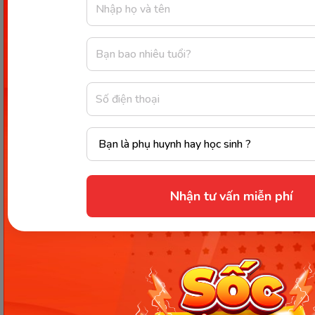
Memrise: App học từ vựng tiếng Anh trên iPhone. (Ảnh:
Sưu tầm Internet)
Memrise cho phép người dùng có thể truy cập vào
hàng ngàn bài học từ vựng được phân loại theo chủ
đề và trình độ. Ngoài ra, ứng dụng còn cho phép
người dùng tạo ra danh
sách từ vựng riêng của
mình
và tùy chỉnh phương pháp học phù hợp với
Nhận tư vấn miễn phí
nhu cầu cá nhân.
Tuy nhiên, nhược điểm của ứng dụng Memrise là
một phần nội dung học tiếng Anh có thể không
được cập nhật đầy đủ và đa dạng như một số ứng
dụng khác trên thị trường. Đồng thời, để truy cập
đầy đủ các tính năng và bài học, người dùng có thể