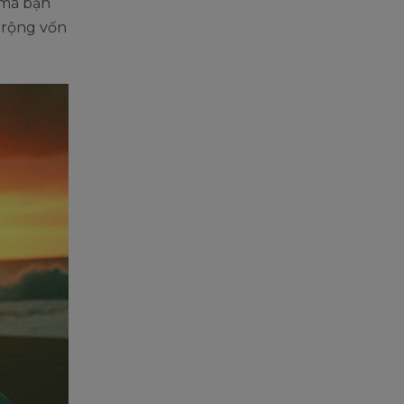
 mà bạn
 rộng vốn
.