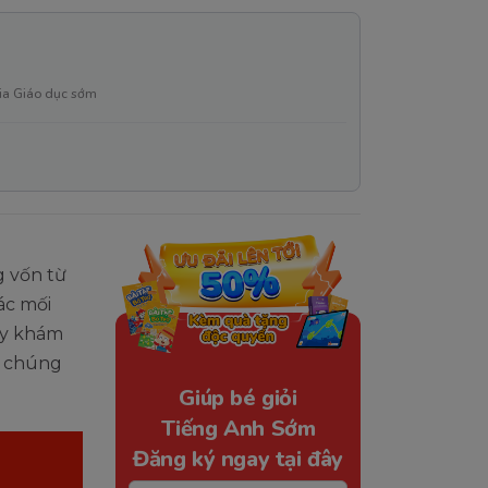
ia Giáo dục sớm
g vốn từ
ác mối
ey khám
ng chúng
Giúp bé giỏi
Tiếng Anh Sớm
Đăng ký ngay tại đây