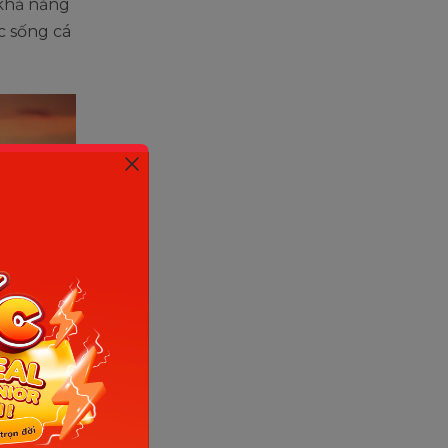
 khả năng
c sống cá