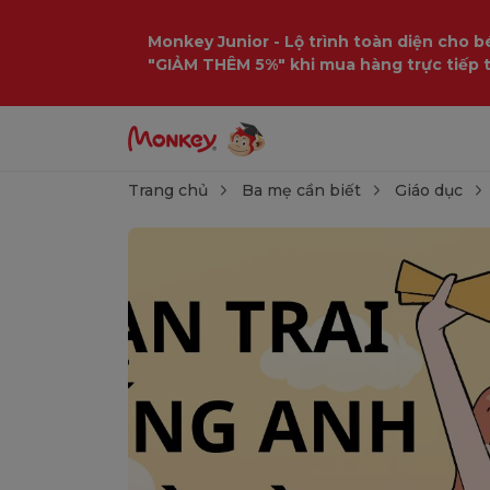
Monkey Junior - Lộ trình toàn diện cho bé
"GIẢM THÊM 5%" khi mua hàng trực tiếp 
Trang chủ
Ba mẹ cần biết
Giáo dục