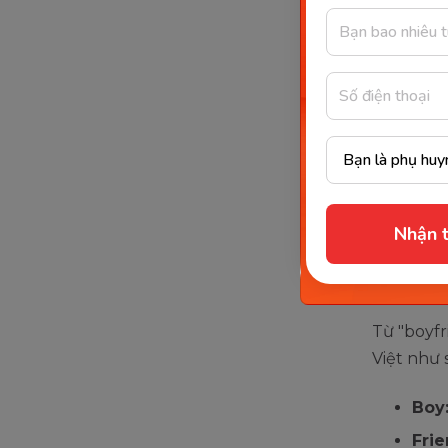
Bạn trai 
Xe
& 
Nhận t
Cách 
Anh 
Từ "boyfr
Việt như 
Boy
Fri