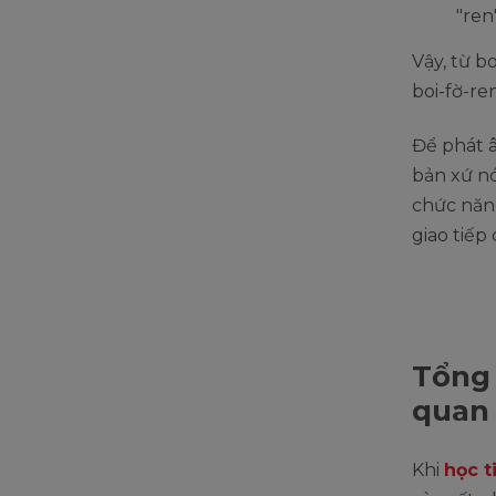
"ren"
Vậy, từ b
boi-fờ-ren
Để phát 
bản xứ n
chức năng
giao tiếp
Tổng 
quan 
Khi
học t