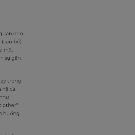
n quan đến
" (cậu bé)
là một
ện sự gắn
này trong
n hệ cá
 như
nt other"
nh huống