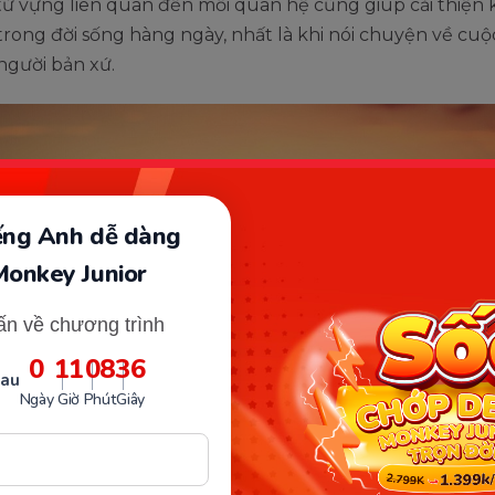
từ vựng liên quan đến mối quan hệ cũng giúp cải thiện
 trong đời sống hàng ngày, nhất là khi nói chuyện về cuộ
người bản xứ.
iếng Anh dễ dàng
Monkey Junior
ấn về chương trình
0
11
08
35
sau
Ngày
Giờ
Phút
Giây