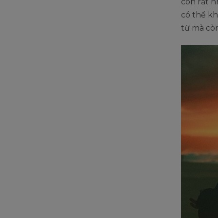
còn rất 
có thể k
từ mà còn