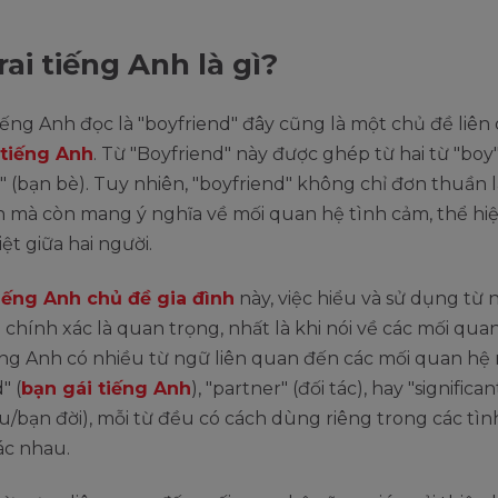
rai tiếng Anh là gì?
tiếng Anh đọc là "boyfriend" đây cũng là một chủ đề liê
tiếng Anh
. Từ "Boyfriend" này được ghép từ hai từ "boy
d" (bạn bè). Tuy nhiên, "boyfriend" không chỉ đơn thuần 
n mà còn mang ý nghĩa về mối quan hệ tình cảm, thể hi
iệt giữa hai người.
iếng Anh chủ đề gia đình
này, việc hiểu và sử dụng từ 
chính xác là quan trọng, nhất là khi nói về các mối qua
ếng Anh có nhiều từ ngữ liên quan đến các mối quan hệ
" (
bạn gái tiếng Anh
), "partner" (đối tác), hay "significa
u/bạn đời), mỗi từ đều có cách dùng riêng trong các tì
ác nhau.