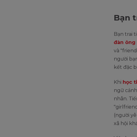
Bạn t
Bạn trai 
đàn ông 
và "frien
người bạ
kết đặc b
Khi
học t
ngữ cảnh 
nhân. Ti
"girlfriend
(người yê
xã hội kh