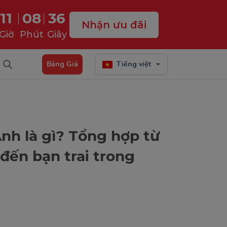
11
08
35
Nhận ưu đãi
Giờ
Phút
Giây
Bảng Giá
Tiếng việt
Anh là gì? Tổng hợp từ
đến bạn trai trong