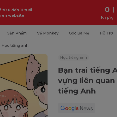
0
 từ 0 đến 11 tuổi
trên website
Ngày
Sản Phẩm
Về Monkey
Góc Ba Mẹ
Hỗ Trợ
Học tiếng anh
Học tiếng anh
Bạn trai tiếng 
vựng liên quan 
tiếng Anh