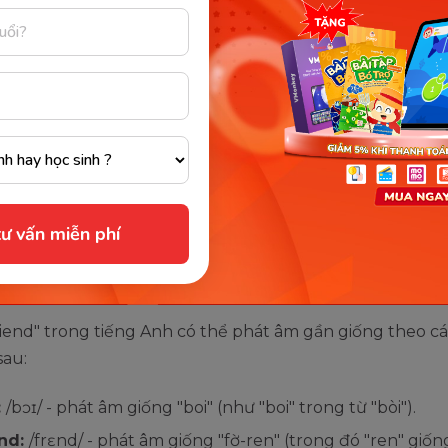
thường nói về mối quan hệ tình cảm hơn là bạn bè. (ảnh: Sưu tầm
m thêm:
Đặt biệt danh tiếng anh cho người yêu ngọ
“chất” nhất với 300 cái tên
ư vấn miễn phí
phát âm từ vựng bạn trai trong t
chuẩn
iend" trong tiếng Anh có thể phát âm gần giống theo cá
sau:
:
/bɔɪ/ - phát âm giống "boi" (như "boi" trong từ "bòi").
end:
/frɛnd/ - phát âm giống "fờ-ren" (trong đó "ren" giố