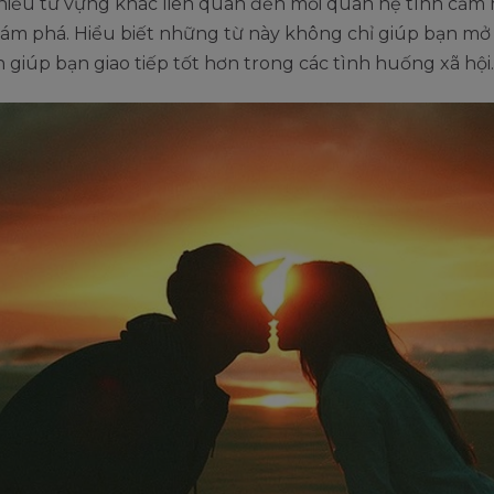
nhiều từ vựng khác liên quan đến mối quan hệ tình cảm
hám phá. Hiểu biết những từ này không chỉ giúp bạn mở
 giúp bạn giao tiếp tốt hơn trong các tình huống xã hội