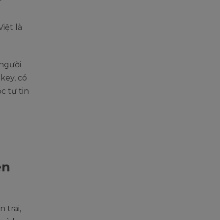
iệt là
người
key, có
c tự tin
ên
 trai,