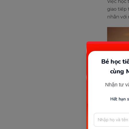
Việc học 
giao tiếp
nhân với 
Bé học t
cùng 
Nhận tư v
Hết hạn 