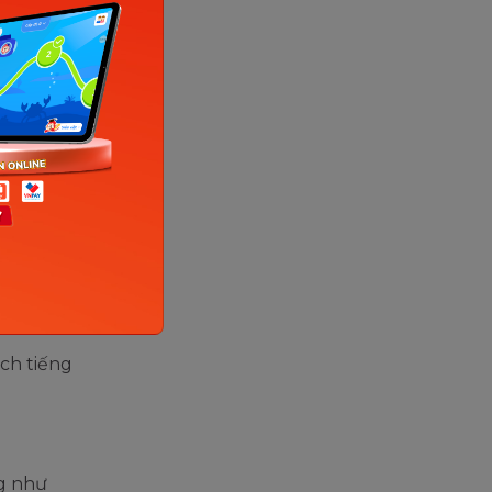
 internet)
t ngào
iếng
ch tiếng
ng như