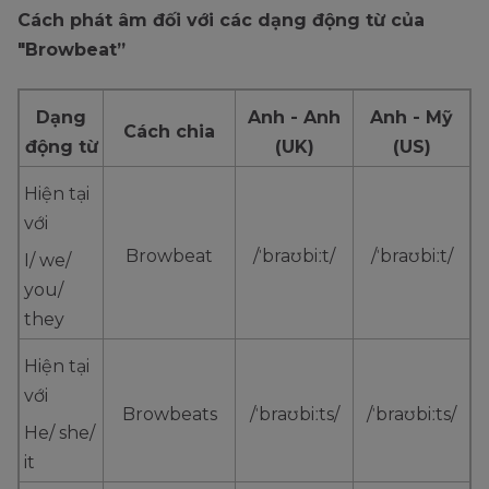
Cách phát âm đối với các dạng động từ của
"Browbeat”
Dạng
Anh - Anh
Anh - Mỹ
Cách chia
động từ
(UK)
(US)
Hiện tại
với
Browbeat
/ˈbraʊbiːt/
/ˈbraʊbiːt/
I/ we/
you/
they
Hiện tại
với
Browbeats
/ˈbraʊbiːts/
/ˈbraʊbiːts/
He/ she/
it