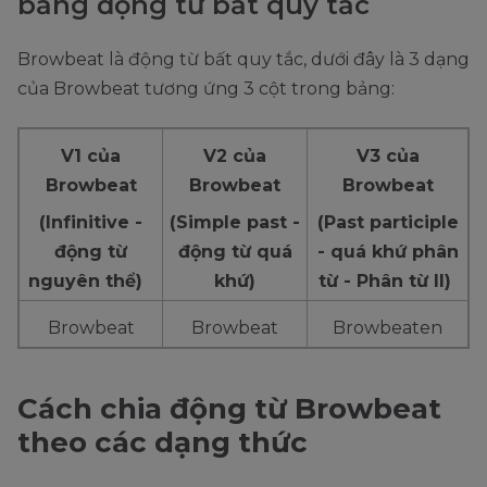
bảng động từ bất quy tắc
Browbeat là động từ bất quy tắc, dưới đây là 3 dạng
của Browbeat tương ứng 3 cột trong bảng:
V1 của
V2 của
V3 của
Browbeat
Browbeat
Browbeat
(Infinitive -
(Simple past -
(Past participle
động từ
động từ quá
- quá khứ phân
nguyên thể)
khứ)
từ - Phân từ II)
Browbeat
Browbeat
Browbeaten
Cách chia động từ Browbeat
theo các dạng thức