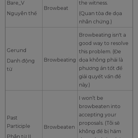
Bare_V
the witness.
Browbeat
Nguyên thể
(Quan tòa đe dọa
nhân chứng.)
Browbeating isn't a
good way to resolve
Gerund
this problem. (Đe
Browbeating
dọa không phải là
Danh động
phương án tốt để
từ
giải quyết vấn đề
này.)
I won’t be
browbeaten into
accepting your
Past
proposals. (Tôi sẽ
Participle
Browbeaten
không để bị hăm
Phân từ II