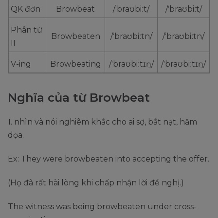
QK đơn
Browbeat
/ˈbraʊbiːt/
/ˈbraʊbiːt/
Phân từ
Browbeaten
/ˈbraʊbiːtn/
/ˈbraʊbiːtn/
II
V-ing
Browbeating
/ˈbraʊbiːtɪŋ/
/ˈbraʊbiːtɪŋ/
Nghĩa của từ Browbeat
1. nhìn và nói nghiêm khắc cho ai sợ, bắt nạt, hăm
dọa.
Ex: They were browbeaten into accepting the offer.
(Họ đã rất hài lòng khi chấp nhận lời đề nghị.)
The witness was being browbeaten under cross-