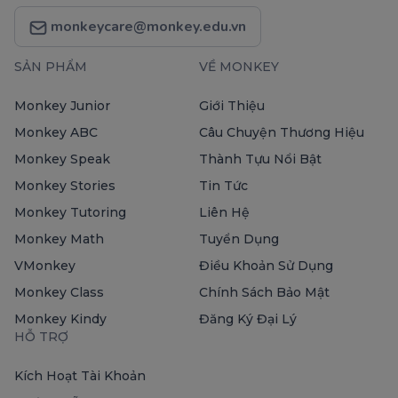
monkeycare@monkey.edu.vn
SẢN PHẨM
VỀ MONKEY
Monkey Junior
Giới Thiệu
Monkey ABC
Câu Chuyện Thương Hiệu
Monkey Speak
Thành Tựu Nổi Bật
Monkey Stories
Tin Tức
Monkey Tutoring
Liên Hệ
Monkey Math
Tuyển Dụng
VMonkey
Điều Khoản Sử Dụng
Monkey Class
Chính Sách Bảo Mật
Monkey Kindy
Đăng Ký Đại Lý
HỖ TRỢ
Kích Hoạt Tài Khoản