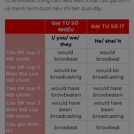
từ Browbeat trong câu điều kiện 3 loại, câu giả định
và mệnh lệnh được nêu chi tiết dưới đây:
ĐẠI TỪ SỐ 
ĐẠI TỪ SỐ ÍT
NHIỀU
I/ you/ we/ 
He/ she/ it
they
Câu ĐK loại 2 - 
would 
would 
MĐ chính
browbeat
browbeat
Câu ĐK loại 2
would be 
would be 
Biến thế của 
broadcasting
broadcasting
MĐ chính
Câu ĐK loại 3 - 
would have 
would have 
MĐ chính
browbeaten
browbeaten
Câu ĐK loại 3
would have
would have
Biến thế của 
been 
been 
MĐ chính
broadcasting
broadcasting
Câu giả định - 
browbeat
browbeat
HT