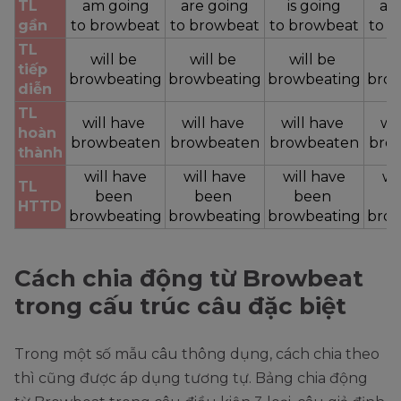
TL 
am going
are going
is going
ar
gần
to browbeat
to browbeat
to browbeat
to 
TL 
will be 
will be 
will be 
wi
tiếp 
browbeating
browbeating
browbeating
brow
diễn
TL 
will have 
will have 
will have 
wil
hoàn 
browbeaten
browbeaten
browbeaten
bro
thành
will have
will have
will have
wi
TL 
been 
been 
been 
b
HTTD
browbeating
browbeating
browbeating
brow
Cách chia động từ Browbeat
trong cấu trúc câu đặc biệt
Trong một số mẫu câu thông dụng, cách chia theo
thì cũng được áp dụng tương tự. Bảng chia động