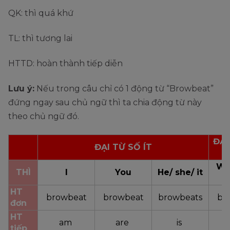
QK: thì quá khứ
TL: thì tương lai
HTTD: hoàn thành tiếp diễn
Lưu ý:
Nếu trong câu chỉ có 1 động từ “Browbeat”
đứng ngay sau chủ ngữ thì ta chia động từ này
theo chủ ngữ đó.
ĐẠI
ĐẠI TỪ SỐ ÍT
N
We/
THÌ
I
You
He/ she/ it
HT 
browbeat
browbeat
browbeats
br
đơn
HT 
am 
are 
is 
tiếp 