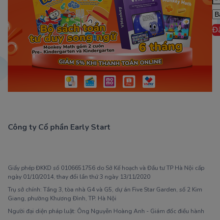
Đ
Công ty Cổ phần Early Start
1900 63 60 52
Giấy phép ĐKKD số 0106651756 do Sở Kế hoạch và Đầu tư TP Hà Nội cấp
ngày 01/10/2014, thay đổi lần thứ 3 ngày 13/11/2020
Trụ sở chính: Tầng 3, tòa nhà G4 và G5, dự án Five Star Garden, số 2 Kim
Giang, phường Khương Đình, TP. Hà Nội
Người đại diện pháp luật: Ông Nguyễn Hoàng Anh - Giám đốc điều hành