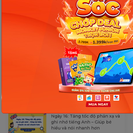
[Thảo luận] Cơn thịnh nộ (ăn
vạ) của trẻ | Kỷ luật tích cực #17
Ngày 18: Vì sao bé nhanh quên
từ tiếng Anh? Cách giúp con
nhớ lâu mà không cần học
nhiều
Ngày 17: Bé nhận diện từ nhanh
qua hình ảnh – Chìa khóa giúp
con hiểu ngay không cần dịch
Ngày 16: Tăng tốc độ phản xạ và
ghi nhớ tiếng Anh – Giúp bé
hiểu và nói nhanh hơn