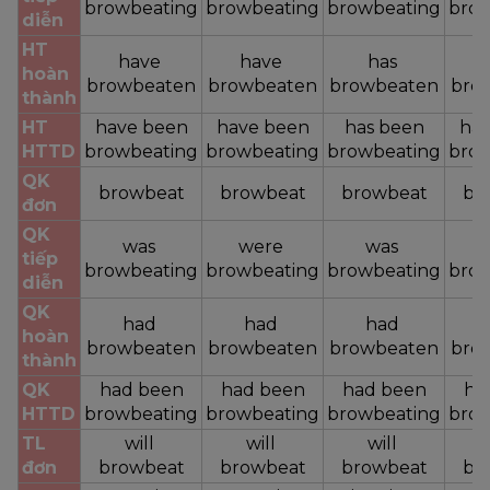
browbeating
browbeating
browbeating
brow
diễn
HT 
have 
have 
has 
hoàn 
browbeaten
browbeaten
browbeaten
bro
thành
HT 
have been
have been
has been
hav
HTTD
browbeating
browbeating
browbeating
brow
QK 
browbeat
browbeat
browbeat
br
đơn
QK 
was 
were 
was 
w
tiếp 
browbeating
browbeating
browbeating
brow
diễn
QK 
had 
had 
had 
hoàn 
browbeaten
browbeaten
browbeaten
bro
thành
QK 
had been
had been
had been
ha
HTTD
browbeating
browbeating
browbeating
brow
TL 
will 
will 
will 
đơn
browbeat
browbeat
browbeat
br