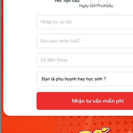
Hết hạn sau
Ngày
Giờ
Phút
Giây
Thông tin trong bài viết được tổng hợp nhằm
mục đích tham khảo và có thể thay đổi mà
không cần báo trước. Quý khách vui lòng
kiểm tra lại qua các kênh chính thức hoặc liên
hệ trực tiếp với đơn vị liên quan để nắm bắt
tình hình thực tế.
Nhận tư vấn miễn phí
Các Bài Viết Mới Nhất