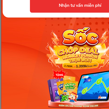
Nhận tư vấn miễn phí
Thời gian nhận kết quả và chứng chỉ VSTEP. (Ảnh: Sưu tầm
Internet)
Tóm lại, câu hỏi "
VSTEP có thời hạn bao lâu?
" đã
được giải đáp chi tiết trong bài viết. Mặc dù chứng
chỉ VSTEP không có thời hạn cố định trên phôi
bằng, nhưng giá trị sử dụng thực tế của nó phụ
thuộc vào yêu cầu của từng đơn vị, tổ chức. Do đó,
bạn nên chủ động tìm hiểu kỹ thông tin để đảm
bảo chứng chỉ VSTEP của mình đáp ứng được yêu