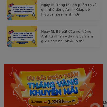
Ngày 16: Tăng tốc độ phản xạ và
ghi nhớ tiếng Anh – Giúp bé
hiểu và nói nhanh hơn
Ngày 15: Bé bắt đầu nói tiếng
Anh tự nhiên – Ba mẹ cần làm
gì để con nói nhiều hơn?
Mớ