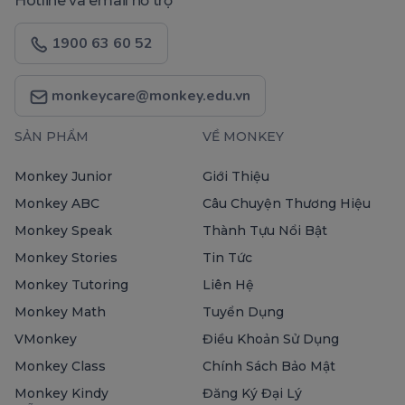
Hotline và email hỗ trợ
1900 63 60 52
monkeycare@monkey.edu.vn
SẢN PHẨM
VỀ MONKEY
Monkey Junior
Giới Thiệu
Monkey ABC
Câu Chuyện Thương Hiệu
Monkey Speak
Thành Tựu Nổi Bật
Monkey Stories
Tin Tức
Monkey Tutoring
Liên Hệ
Monkey Math
Tuyển Dụng
VMonkey
Điều Khoản Sử Dụng
Monkey Class
Chính Sách Bảo Mật
Monkey Kindy
Đăng Ký Đại Lý