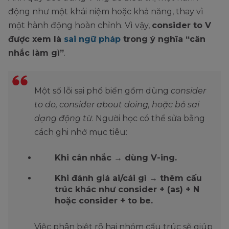
động như một khái niệm hoặc khả năng, thay vì
một hành động hoàn chỉnh. Vì vậy,
consider to V
được xem là
sai ngữ pháp
trong ý nghĩa “cân
nhắc làm gì”
.
Một số lỗi sai phổ biến gồm dùng
consider
to do, consider about doing, hoặc bỏ sai
dạng động từ
. Người học có thể sửa bằng
cách ghi nhớ mục tiêu:
Khi cân nhắc → dùng V-ing.
Khi đánh giá ai/cái gì → thêm cấu
trúc khác như consider + (as) + N
hoặc consider + to be.
Việc phân biệt rõ hai nhóm cấu trúc sẽ giúp