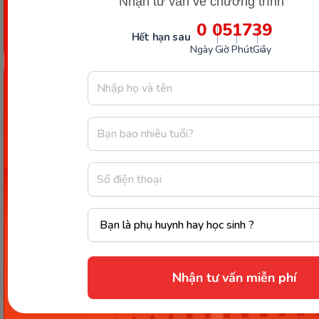
Nhận tư vấn về chương trình
0
05
17
38
Hết hạn sau
Ngày
Giờ
Phút
Giây
Các collocation khác với consider. (Ảnh: Monkey)
Như vậy, để trả lời chính xác cho câu hỏi
consider
đi với giới từ gì
, bạn cần nắm rõ một số giới từ phổ
biến nhất như as, for, about và đặc biệt là cấu trúc
Nhận tư vấn miễn phí
consider + V-ing cho hành động cân nhắc. Việc hiểu
rõ từng giới từ và cách dùng sẽ giúp bạn sử dụng