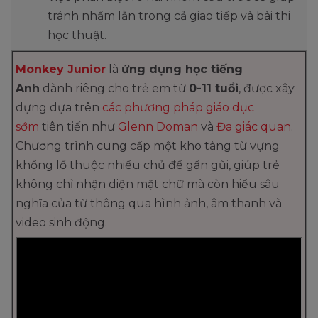
tránh nhầm lẫn trong cả giao tiếp và bài thi
học thuật.
Monkey Junior
là
ứng dụng học tiếng
Anh
dành riêng cho trẻ em từ
0-11 tuổi
, được xây
dựng dựa trên
các phương pháp giáo dục
sớm
tiên tiến như
Glenn Doman
và
Đa giác quan
.
Chương trình cung cấp một kho tàng từ vựng
khổng lồ thuộc nhiều chủ đề gần gũi, giúp trẻ
không chỉ nhận diện mặt chữ mà còn hiểu sâu
nghĩa của từ thông qua hình ảnh, âm thanh và
video sinh động.