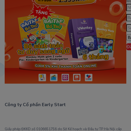
Mớ
Đ
Công ty Cổ phần Early Start
1900 63 60 52
Giấy phép ĐKKD số 0106651756 do Sở Kế hoạch và Đầu tư TP Hà Nội cấp