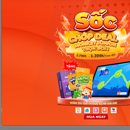
consider một cách tự nhiên trong cả viết lẫn nói,
đồng thời tránh các lỗi ngữ pháp thường gặp.
Chia sẻ ngay
Thông tin trong bài viết được tổng hợp nhằm
mục đích tham khảo và có thể thay đổi mà
không cần báo trước. Quý khách vui lòng
kiểm tra lại qua các kênh chính thức hoặc liên
hệ trực tiếp với đơn vị liên quan để nắm bắt
tình hình thực tế.