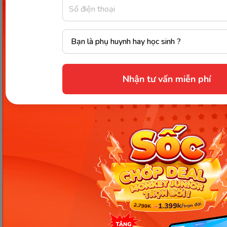
Các Bài Viết Mới Nhất
[Thảo luận] Cơn thịnh nộ (ăn
vạ) của trẻ | Kỷ luật tích cực #17
Nhận tư vấn miễn phí
Ngày 18: Vì sao bé nhanh quên
từ tiếng Anh? Cách giúp con
nhớ lâu mà không cần học
nhiều
Ngày 17: Bé nhận diện từ nhanh
qua hình ảnh – Chìa khóa giúp
con hiểu ngay không cần dịch
Ngày 16: Tăng tốc độ phản xạ và