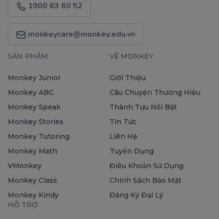
1900 63 60 52
monkeycare@monkey.edu.vn
SẢN PHẨM
VỀ MONKEY
Monkey Junior
Giới Thiệu
Monkey ABC
Câu Chuyện Thương Hiệu
Monkey Speak
Thành Tựu Nổi Bật
Monkey Stories
Tin Tức
Monkey Tutoring
Liên Hệ
Monkey Math
Tuyển Dụng
VMonkey
Điều Khoản Sử Dụng
Monkey Class
Chính Sách Bảo Mật
Monkey Kindy
Đăng Ký Đại Lý
HỖ TRỢ