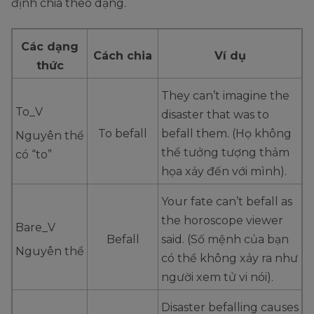
định chia theo dạng.
Các dạng
Cách chia
Ví dụ
thức
They can’t imagine the
To_V
disaster that was to
To befall
befall them. (Họ không
Nguyên thể
thể tưởng tượng thảm
có “to”
họa xảy đến với mình).
Your fate can’t befall as
the horoscope viewer
Bare_V
Befall
said. (Số mệnh của bạn
Nguyên thể
có thể không xảy ra như
người xem tử vi nói).
Disaster befalling causes