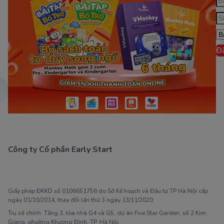
Đ
Công ty Cổ phần Early Start
1900 63 60 52
Giấy phép ĐKKD số 0106651756 do Sở Kế hoạch và Đầu tư TP Hà Nội cấp
ngày 01/10/2014, thay đổi lần thứ 3 ngày 13/11/2020
Trụ sở chính: Tầng 3, tòa nhà G4 và G5, dự án Five Star Garden, số 2 Kim
Giang, phường Khương Đình, TP. Hà Nội