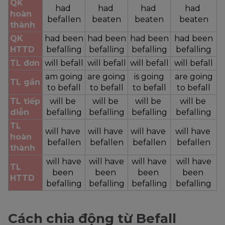
QK 
had 
had 
had 
had 
hoàn 
befallen
beaten
beaten
beaten
thành
QK 
had been
had been
had been
had been
HTTD
befalling
befalling
befalling
befalling
TL đơn
will befall
will befall
will befall
will befall
am going
are going
is going
are going
TL gần
to befall
to befall
to befall
to befall
TL tiếp 
will be 
will be 
will be 
will be 
diễn
befalling
befalling
befalling
befalling
TL 
will have 
will have 
will have 
will have 
hoàn 
befallen
befallen
befallen
befallen
thành
will have
will have
will have
will have
TL 
been 
been 
been 
been 
HTTD
befalling
befalling
befalling
befalling
Cách chia động từ Befall