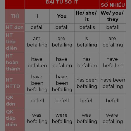
ĐẠI TỪ SỐ ÍT
SỐ NHIỀU
He/ she/ 
We/ you/ 
THÌ
I
You
it
they
HT đơn
befall
befall
befalls
befall
HT 
am 
are 
is 
are 
tiếp 
befalling
befalling
befalling
befalling
diễn
HT 
have 
have 
has 
have 
hoàn 
befallen
befallen
befallen
befallen
thành
have 
have 
HT 
has been
have been
been
been
HTTD
befalling
befalling
befalling
befalling
QK 
befell
befell
befell
befell
đơn
QK 
was 
were 
was 
were 
tiếp 
befalling
befalling
befalling
befalling
diễn