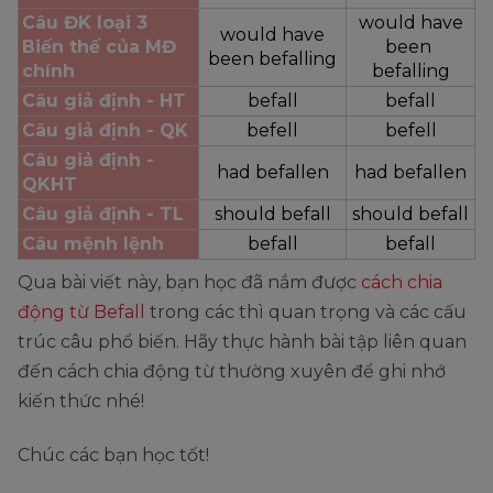
Câu ĐK loại 3
would have
would have
Biến thế của MĐ 
been 
been befalling
chính
befalling
Câu giả định - HT
befall
befall
Câu giả định - QK
befell
befell
Câu giả định - 
had befallen
had befallen
QKHT
Câu giả định - TL
should befall
should befall
Câu mệnh lệnh
befall
befall
Qua bài viết này, bạn học đã nắm được
cách chia
động từ Befall
trong các thì quan trọng và các cấu
trúc câu phổ biến. Hãy thực hành bài tập liên quan
đến cách chia động từ thường xuyên để ghi nhớ
kiến thức nhé!
Chúc các bạn học tốt!