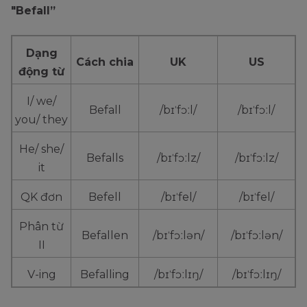
"Befall”
Dạng
Cách chia
UK
US
động từ
I/ we/
Befall
/bɪˈfɔːl/
/bɪˈfɔːl/
you/ they
He/ she/
Befalls
/bɪˈfɔːlz/
/bɪˈfɔːlz/
it
QK đơn
Befell
/bɪˈfel/
/bɪˈfel/
Phân từ
Befallen
/bɪˈfɔːlən/
/bɪˈfɔːlən/
II
V-ing
Befalling
/bɪˈfɔːlɪŋ/
/bɪˈfɔːlɪŋ/