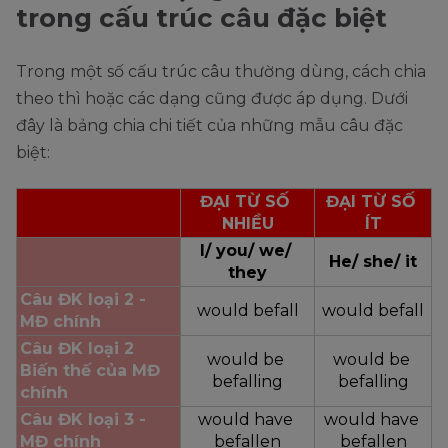
trong cấu trúc câu đặc biệt
Trong một số cấu trúc câu thường dùng, cách chia
theo thì hoặc các dạng cũng được áp dụng. Dưới
đây là bảng chia chi tiết của những mẫu câu đặc
biệt:
ĐẠI TỪ SỐ 
ĐẠI TỪ SỐ 
NHIỀU
ÍT
I/ you/ we/ 
He/ she/ it
they
Câu ĐK loại 2 - 
would befall
would befall
MĐ chính
Câu ĐK loại 2
would be 
would be 
Biến thế của MĐ 
befalling
befalling
chính
Câu ĐK loại 3 - 
would have 
would have 
MĐ chính
befallen
befallen