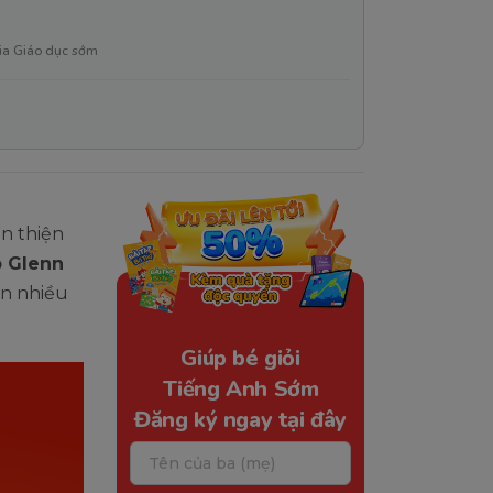
ia Giáo dục sớm
n thiện
 Glenn
ốn nhiều
Giúp bé giỏi
Tiếng Anh Sớm
Đăng ký ngay tại đây