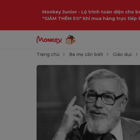
Monkey Junior - Lộ trình toàn diện cho bé
"GIẢM THÊM 5%" khi mua hàng trực tiếp 
Trang chủ
Ba mẹ cần biết
Giáo dục