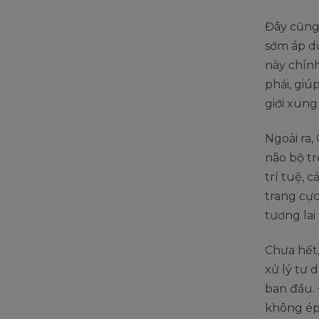
Đây cũng
sớm áp dụ
này chín
phải, giú
giới xun
Ngoài ra
não bộ tr
trí tuệ, 
trang cực
tương lai
Chưa hết,
xử lý tư 
ban đầu.
không ép