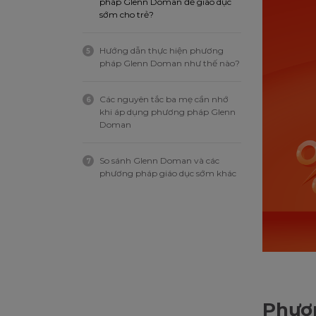
pháp Glenn Doman để giáo dục
sớm cho trẻ?
Hướng dẫn thực hiện phương
5
pháp Glenn Doman như thế nào?
Các nguyên tắc ba mẹ cần nhớ
6
khi áp dụng phương pháp Glenn
Doman
So sánh Glenn Doman và các
7
phương pháp giáo dục sớm khác
Phươ