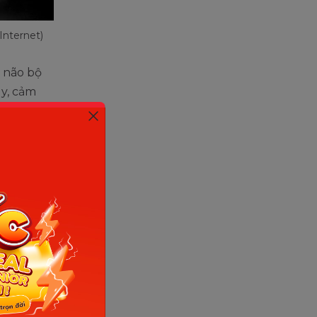
Internet)
 não bộ
uy, cảm
ần trang
c
ra Viện
ra
 trẻ em
được
hế giới