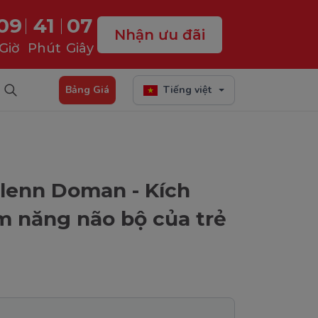
09
41
05
Nhận ưu đãi
Giờ
Phút
Giây
Bảng Giá
Tiếng việt
lenn Doman - Kích
ềm năng não bộ của trẻ