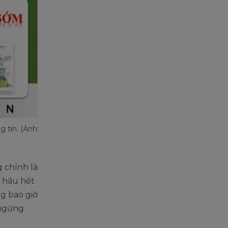
 tin. (Ảnh:
g chính là
n hầu hết
ng bao giờ
 ngừng