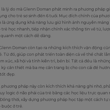
 là lý do mà Glenn Doman phát minh ra phương pháp g
ng cho trẻ sơ sinh đến 6 tuổi. Mục đích chính của phư
h là ứng dụng khả năng lưu giữ hình ảnh nguyên mảng
p trẻ học nhanh, tiếp nhận chính xác thông tin về từ, lượ
g quanh một cách dễ dàng.
, Glenn Doman còn tạo ra những kích thích vận động c
ẻ. Từ đó, giúp con phát triển toàn diện cả về thể chất lẫn
cảm xúc, xã hội và tính kiên trì, bền bỉ. Tất cả đều là nhữ
 kỳ cần thiết mà ba mẹ cần trang bị cho con cái để hướ
 tốt đẹp.
 phương pháp này còn kích thích khả năng ghi nhớ, phâ
duy logic ở não phải của trẻ bằng các học liệu trực quan
 Đồng thời, xây dựng phương pháp học tập một cách tự
 buộc ở trẻ.