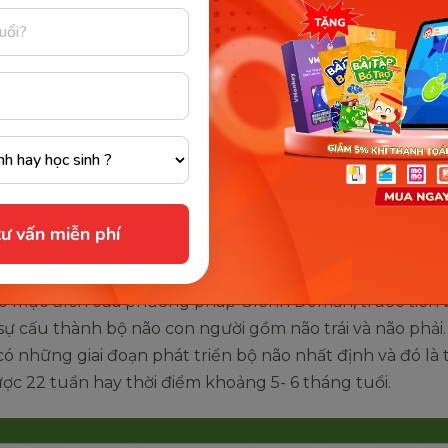
 năm qua, ông đã tạo nên sức ảnh hưởng vô cùng lớn tớ
 đình với cuốn sách : "Làm gì với đứa con bị tổn thương n
ài ra, hàng loạt các học liệu cùng phương pháp khơi dậy 
nh trong bộ lão của trẻ “Phương pháp dạy trẻ sớm Gle
ã và đang được sử dụng phổ biến ở 180 quốc gia trên t
ư vấn miễn phí
đích phương pháp Glenn Doman
rõ mục đích của phương pháp Glenn Doman, trước tiên
sự cấu thành bộ não con người gồm não trái và não phải
có những giai đoạn phát triển bộ não nhất định và đó là 
ược 22 tuần hay thời điểm khoảng 5- 6 tháng tuổi.