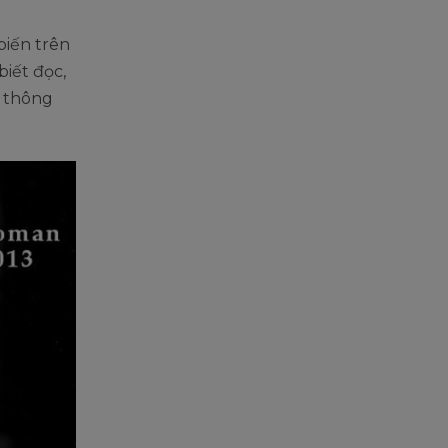
biến trên
iết đọc,
ẻ thông