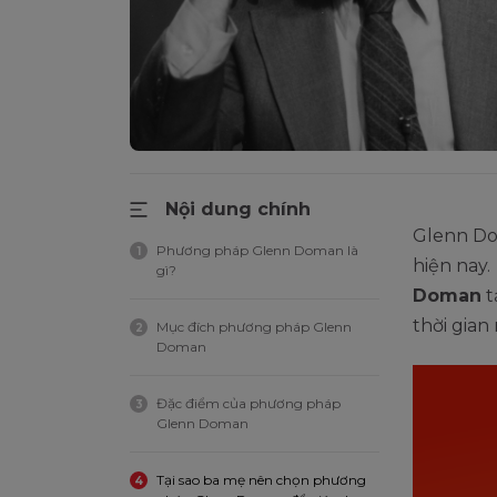
Nội dung chính
Glenn Dom
Phương pháp Glenn Doman là
1
hiện nay.
gì?
Doman
t
thời gian
Mục đích phương pháp Glenn
2
Doman
Đặc điểm của phương pháp
3
Glenn Doman
Tại sao ba mẹ nên chọn phương
4