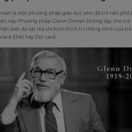
man là một phương pháp giáo dục sớm đã trở nên phổ 
hiện nay. Phương pháp Glenn Doman không dạy cho trẻ b
phân biết đồ vật mà chỉ kích thích trí thông minh của tr
card (thẻ) hay Dot card.