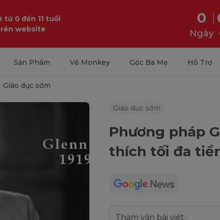
0
 từ 0 đến 11 tuổi
trên website
Ngày
Sản Phẩm
Về Monkey
Góc Ba Mẹ
Hỗ Trợ
Giáo dục sớm
Giáo dục sớm
Phương pháp G
thích tối đa ti
Tham vấn bài viết: