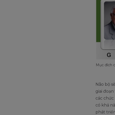
Mục đích c
Não bộ sẽ
giai đoạn
các chức 
có khả nă
phát triể