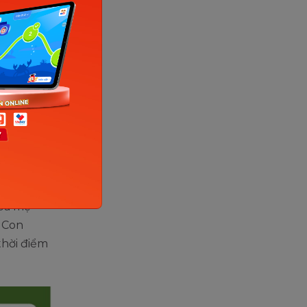
i hàng
ão của
trí
nn
oàn thế
 ba mẹ
. Con
thời điểm