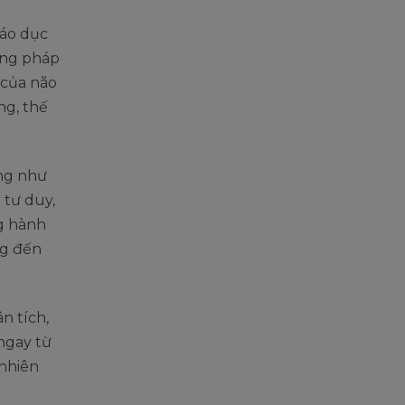
iáo dục
ơng pháp
 của não
ng, thế
ũng như
 tư duy,
ng hành
ng đến
n tích,
 ngay từ
 nhiên