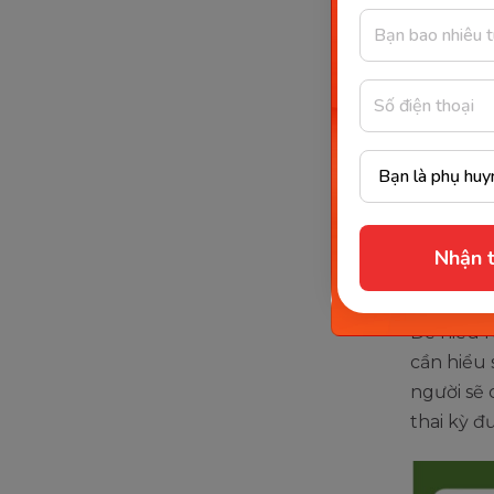
Trong 50
triệu gia
bạn". Ngo
thông mi
Doman” đ
giới.
Nhận t
Mục 
Để hiểu 
cần hiểu 
người sẽ 
thai kỳ đ