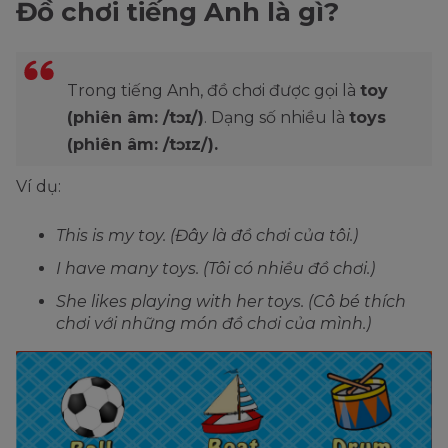
Đồ chơi tiếng Anh là gì?
Trong tiếng Anh, đồ chơi được gọi là
toy
(phiên âm: /tɔɪ/)
. Dạng số nhiều là
toys
(phiên âm: /tɔɪz/).
Ví dụ:
This is my toy. (Đây là đồ chơi của tôi.)
I have many toys. (Tôi có nhiều đồ chơi.)
She likes playing with her toys. (Cô bé thích
chơi với những món đồ chơi của mình.)