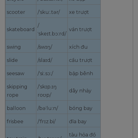
scooter
/ˈskuː.tər/
xe trượt
/
skateboard
ván trượt
ˈskeɪt.bɔːrd/
swing
/swɪŋ/
xích đu
slide
/slaɪd/
cầu trượt
seesaw
/ˈsiː.sɔː/
bập bênh
skipping
/ˈskɪp.ɪŋ
dây nhảy
rope
roʊp/
balloon
/bəˈluːn/
bóng bay
frisbee
/ˈfrɪz.bi/
đĩa bay
tàu hỏa đồ