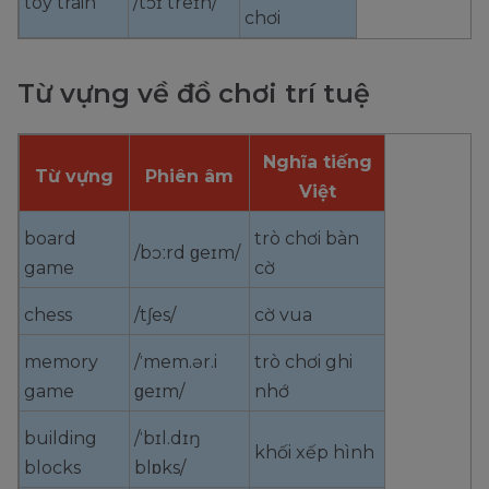
toy train
/tɔɪ treɪn/
chơi
Từ vựng về đồ chơi trí tuệ
Nghĩa tiếng
Từ vựng
Phiên âm
Việt
board
trò chơi bàn
/bɔːrd ɡeɪm/
game
cờ
chess
/tʃes/
cờ vua
memory
/ˈmem.ər.i
trò chơi ghi
game
ɡeɪm/
nhớ
building
/ˈbɪl.dɪŋ
khối xếp hình
blocks
blɒks/