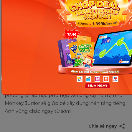
Kết luận
Qua bài viết, hy vọng bạn đã hiểu rõ
đồ chơi tiếng
Anh là gì
cũng như nắm được hệ thống từ vựng và
mẫu câu giao tiếp thông dụng theo chủ đề đồ chơi.
Việc học tiếng Anh từ những chủ đề quen thuộc sẽ
giúp trẻ ghi nhớ nhanh hơn và sử dụng ngôn ngữ
tự nhiên trong cuộc sống hằng ngày. Kết hợp
phương pháp học phù hợp và công cụ hỗ trợ như
Monkey Junior sẽ giúp bé xây dựng nền tảng tiếng
Anh vững chắc ngay từ sớm.
Chia sẻ ngay