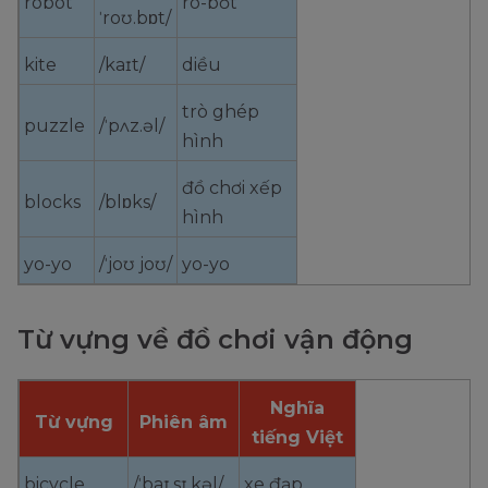
robot
rô-bốt
ˈroʊ.bɒt/
kite
/kaɪt/
diều
trò ghép
puzzle
/ˈpʌz.əl/
hình
đồ chơi xếp
blocks
/blɒks/
hình
yo-yo
/ˈjoʊ joʊ/
yo-yo
Từ vựng về đồ chơi vận động
Nghĩa
Từ vựng
Phiên âm
tiếng Việt
bicycle
/ˈbaɪ.sɪ.kəl/
xe đạp