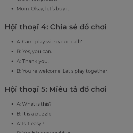
Mom: Okay, let’s buy it.
Hội thoại 4: Chia sẻ đồ chơi
A: Can I play with your ball?
B: Yes, you can.
A: Thank you.
B: You’re welcome. Let’s play together.
Hội thoại 5: Miêu tả đồ chơi
A: What is this?
B: It is a puzzle.
A: Is it easy?