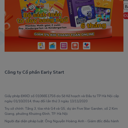
Đ
Công ty Cổ phần Early Start
1900 63 60 52
Giấy phép ĐKKD số 0106651756 do Sở Kế hoạch và Đầu tư TP Hà Nội cấp
ngày 01/10/2014, thay đổi lần thứ 3 ngày 13/11/2020
Trụ sở chính: Tầng 3, tòa nhà G4 và G5, dự án Five Star Garden, số 2 Kim
Giang, phường Khương Đình, TP. Hà Nội
Người đại diện pháp luật: Ông Nguyễn Hoàng Anh - Giám đốc điều hành