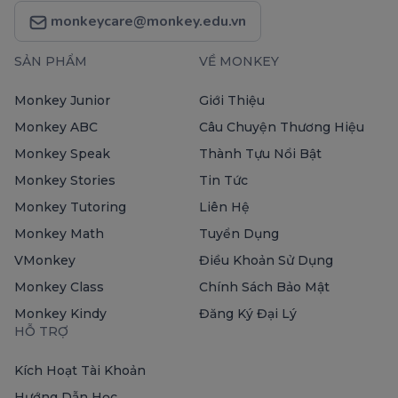
monkeycare@monkey.edu.vn
SẢN PHẨM
VỀ MONKEY
Monkey Junior
Giới Thiệu
Monkey ABC
Câu Chuyện Thương Hiệu
Monkey Speak
Thành Tựu Nổi Bật
Monkey Stories
Tin Tức
Monkey Tutoring
Liên Hệ
Monkey Math
Tuyển Dụng
VMonkey
Điều Khoản Sử Dụng
Monkey Class
Chính Sách Bảo Mật
Monkey Kindy
Đăng Ký Đại Lý
HỖ TRỢ
Kích Hoạt Tài Khoản
Hướng Dẫn Học