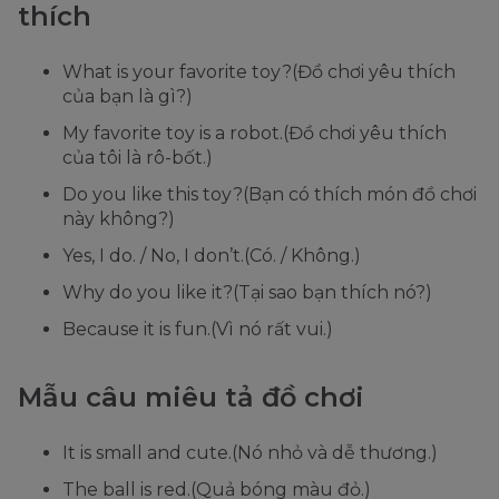
thích
What is your favorite toy?(Đồ chơi yêu thích
của bạn là gì?)
My favorite toy is a robot.(Đồ chơi yêu thích
của tôi là rô-bốt.)
Do you like this toy?(Bạn có thích món đồ chơi
này không?)
Yes, I do. / No, I don’t.(Có. / Không.)
Why do you like it?(Tại sao bạn thích nó?)
Because it is fun.(Vì nó rất vui.)
Mẫu câu miêu tả đồ chơi
It is small and cute.(Nó nhỏ và dễ thương.)
The ball is red.(Quả bóng màu đỏ.)