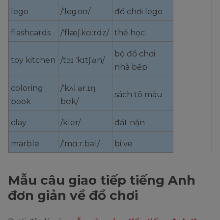
lego
/ˈleɡ.oʊ/
đồ chơi lego
flashcards
/ˈflæʃ.kɑːrdz/
thẻ học
bộ đồ chơi
toy kitchen
/tɔɪ ˈkɪtʃ.ən/
nhà bếp
coloring
/ˈkʌl.ər.ɪŋ
sách tô màu
book
bʊk/
clay
/kleɪ/
đất nặn
marble
/ˈmɑːr.bəl/
bi ve
Mẫu câu giao tiếp tiếng Anh
đơn giản về đồ chơi