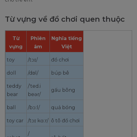
Từ vựng về đồ chơi quen thuộc
Từ
Phiên
Nghĩa tiếng
vựng
âm
Việt
toy
/tɔɪ/
đồ chơi
doll
/dɒl/
búp bê
teddy
/ˈted.i
gấu bông
bear
beər/
ball
/bɔːl/
quả bóng
toy car
/tɔɪ kɑːr/
ô tô đồ chơi
/