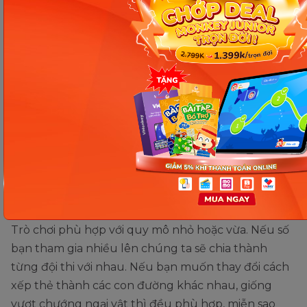
Trò chơi nhảy ô chữ với flashcard tiếng Anh cho bé. (Ảnh:
Sưu tầm Internet)
Cách thực hiện
: Đầu tiên xếp các thẻ tiếng Anh
(mặt có hình minh hoạ) lên sàn nhà, lớp học theo
một đường thẳng. Mỗi một thẻ có khoảng cách
nhất định để bé có thể nhảy tới được.
Yêu cầu: Bạn nhỏ sẽ nhảy từng bước tới các thẻ, tới
thẻ nào bé đọc tên tiếng Anh của thẻ đó lên, nếu
đọc đúng được ghi điểm.
Trò chơi phù hợp với quy mô nhỏ hoặc vừa. Nếu số
bạn tham gia nhiều lên chúng ta sẽ chia thành
từng đội thi với nhau. Nếu bạn muốn thay đổi cách
xếp thẻ thành các con đường khác nhau, giống
vượt chướng ngại vật thì đều phù hợp, miễn sao