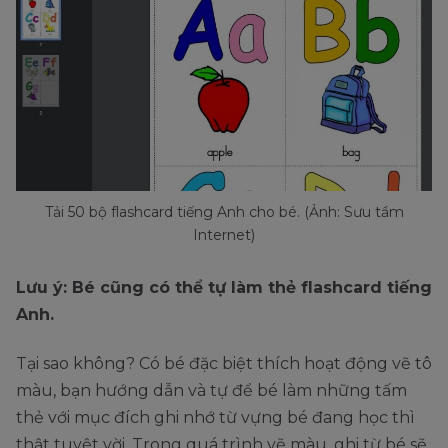
Tải 50 bộ flashcard tiếng Anh cho bé. (Ảnh: Sưu tầm
Internet)
Lưu ý: Bé cũng có thể tự làm thẻ flashcard tiếng
Anh.
Tại sao không? Có bé đặc biệt thích hoạt động vẽ tô
màu, bạn hướng dẫn và tự để bé làm những tấm
thẻ với mục đích ghi nhớ từ vựng bé đang học thì
thật tuyệt vời. Trong quá trình vẽ màu, ghi từ bé sẽ