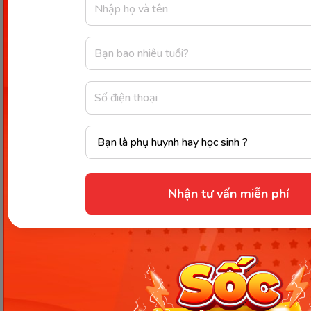
cho bé. Để tạo ra các trò chơi với flashcard cực kỳ
đơn giản, bạn thậm chí không cần chuẩn bị thêm
các vật dụng khác hỗ trợ. Dưới đây là một vài ý
tưởng trò chơi flashcard tiếng Anh cho bé phổ
biến.
Trò chơi nhảy ô chữ
Nhận tư vấn miễn phí