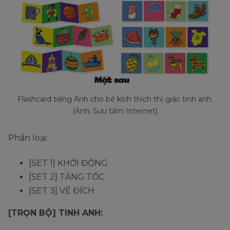
Flashcard tiếng Anh cho bé kích thích thị giác tinh anh.
(Ảnh: Sưu tầm Internet)
Phân loại:
[SET 1] KHỞI ĐỘNG
[SET 2] TĂNG TỐC
[SET 3] VỀ ĐÍCH
[TRỌN BỘ] TINH ANH: