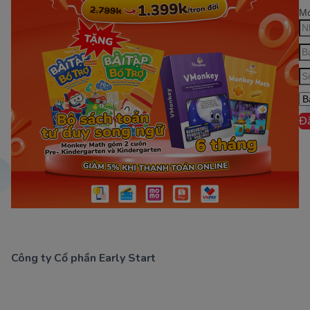
Mớ
Đ
Công ty Cổ phần Early Start
1900 63 60 52