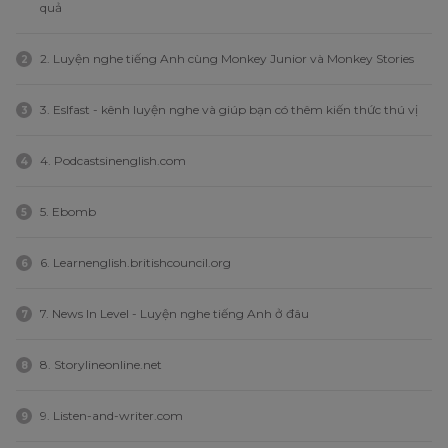
quả
2. Luyện nghe tiếng Anh cùng Monkey Junior và Monkey Stories
2
3. Eslfast - kênh luyện nghe và giúp bạn có thêm kiến thức thú vị
3
4. Podcastsinenglish.com
4
5. Ebomb
5
6. Learnenglish.britishcouncil.org
6
7. News In Level - Luyện nghe tiếng Anh ở đâu
7
8. Storylineonline.net
8
9. Listen-and-writer.com
9