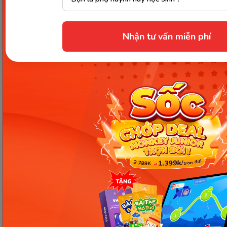
Hãy tải ngay những ứng dụng này để bắt đầu các
bài học phù hợp nhé.
Nhận tư vấn miễn phí
Chia sẻ ngay
Thông tin trong bài viết được tổng hợp nhằm
mục đích tham khảo và có thể thay đổi mà
không cần báo trước. Quý khách vui lòng
kiểm tra lại qua các kênh chính thức hoặc liên
hệ trực tiếp với đơn vị liên quan để nắm bắt
tình hình thực tế.