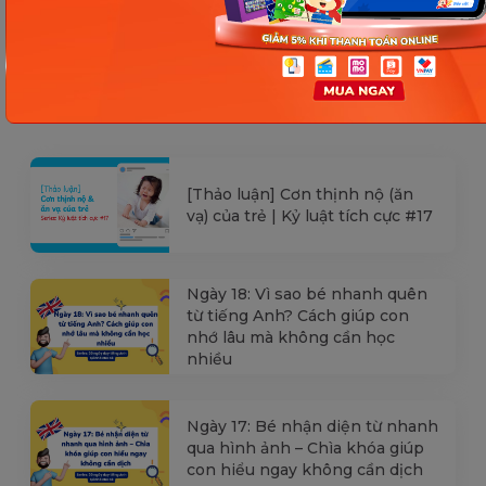
Các Bài Viết Mới Nhất
[Thảo luận] Cơn thịnh nộ (ăn
vạ) của trẻ | Kỷ luật tích cực #17
Ngày 18: Vì sao bé nhanh quên
từ tiếng Anh? Cách giúp con
nhớ lâu mà không cần học
nhiều
Ngày 17: Bé nhận diện từ nhanh
qua hình ảnh – Chìa khóa giúp
con hiểu ngay không cần dịch