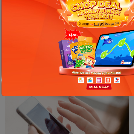
danh sách từ vựng để dễ dàng ôn tập về sau.
Bên cạnh đó, việc kết hợp nghe, xem và đọc sẽ
giúp kiến thức được ghi nhớ lâu hơn.
Tham gia cộng đồng và thảo luận:
Nếu ứng
dụng có chức năng thảo luận hoặc cộng
đồng, hãy tham gia để trao đổi kiến thức, hỏi
đáp và chia sẻ kinh nghiệm với những người
học khác.