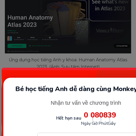
Ứng dụng học tiếng Anh y khoa: Human Anatomy Atlas
2023. (Ảnh: Sưu tầm Internet)
Cách sử dụng ứng dụng học
Bé học tiếng Anh dễ dàng cùng Monkey
tiếng Anh y khoa thông minh
Nhận tư vấn về chương trình
& hiệu quả
0
08
08
38
Hết hạn sau
Ngày
Giờ
Phút
Giây
Để sử dụng ứng dụng học tiếng Anh y khoa hiệu
quả, bạn nên tuân thủ theo các nguyên tắc dưới