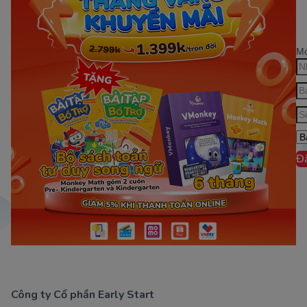
Mớ
Đ
Công ty Cổ phần Early Start