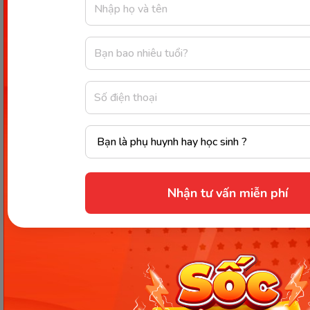
đây:
Xác định mục tiêu học tập:
Đầu tiên, xác
định rõ mục tiêu của bạn khi sử dụng ứng
dụng. Bạn muốn nâng cao từ vựng y khoa,
hiểu rõ hơn về giải phẫu, sinh lý học hay chuẩn
bị cho các kỳ thi y khoa,...
Tìm hiểu về tính năng:
Khám phá và làm
quen với các tính năng chính của ứng dụng.
Điều này bao gồm việc tìm hiểu cách truy cập
nội dung, tạo danh sách từ vựng, tương tác với
các mô hình 3D, xem video giảng dạy,...
Nhận tư vấn miễn phí
Lập kế hoạch học tập:
Xác định lịch học của
bạn và tạo kế hoạch hợp lý, trong đó bạn nên
xác định thời gian học hàng ngày hoặc hàng
tuần để duy trì sự liên tục và tiến bộ trong việc
học.
Tạo ghi chú và danh sách từ vựng:
Khi gặp
phải các thuật ngữ mới, hãy tạo ghi chú hoặc