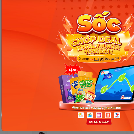
Thông tin trong bài viết được tổng hợp nhằm
mục đích tham khảo và có thể thay đổi mà
không cần báo trước. Quý khách vui lòng
kiểm tra lại qua các kênh chính thức hoặc liên
hệ trực tiếp với đơn vị liên quan để nắm bắt
tình hình thực tế.
Các Bài Viết Mới Nhất