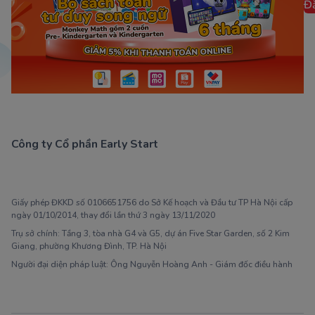
Đ
Công ty Cổ phần Early Start
1900 63 60 52
Giấy phép ĐKKD số 0106651756 do Sở Kế hoạch và Đầu tư TP Hà Nội cấp
ngày 01/10/2014, thay đổi lần thứ 3 ngày 13/11/2020
Trụ sở chính: Tầng 3, tòa nhà G4 và G5, dự án Five Star Garden, số 2 Kim
Giang, phường Khương Đình, TP. Hà Nội
Người đại diện pháp luật: Ông Nguyễn Hoàng Anh - Giám đốc điều hành