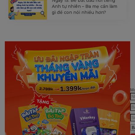
Ngày 15: Bé bắt đầu nói tiếng
Anh tự nhiên – Ba mẹ cần làm
gì để con nói nhiều hơn?
Mớ