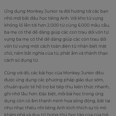
Ứng dụng Monkey Junior ra đời hướng tới các bạn
nhỏ mới bắt đầu học tiếng Anh. Với kho từ vựng
khổng lồ lên tới hơn 2.000 từ cùng 6.000 mẫu câu,
ba mẹ có thể dễ dàng giúp các con trau dồi vốn từ
vựng ba mẹ có thể dễ dàng giúp các con trau dồi
vốn từ vựng một cách toàn diện từ nhận biết mặt
chữ, nắm bắt nghĩa của từ, phát âm và thành thạo
cách sử dụng từ.
Cùng với đó, các bài học của Monkey Junior đều
được ứng dụng các phương pháp giáo dục sớm,
chuẩn quốc tế hỗ trợ bé tiếp thu kiến thức nhanh,
ghi nhớ lâu hơn. Đặc biệt, mỗi bài học trong ứng
dụng còn có âm thanh minh họa sống động, bắt tai
như nhạc thiếu nhi tiếng Anh kích thích sự tò mò
khám phá và duy trì hứng thú học tập của của trẻ