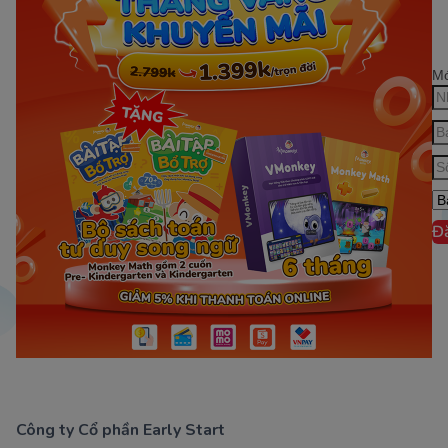
Mớ
Đ
Công ty Cổ phần Early Start