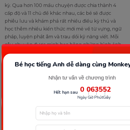
kỳ. Qua hơn 100 mẩu chuyện được chia thành 4
cấp độ và 11 chủ đề khác nhau, các bé sẽ được
phiêu lưu và khám phá rất nhiều điều kỳ thú và
học thêm nhiều kiến thức mới mẻ về từ vựng, ngữ
pháp, luyện phát âm và trau dồi kỹ năng viết. Mỗi
câu chuyện được minh họa bằng những hình ảnh
ngộ nghĩnh, dễ thương, đầy màu sắc hòa cùng với
âm thanh của những bài nhạc thiếu nhi tiếng Anh
Bé học tiếng Anh dễ dàng cùng Monkey
thu hút sự chú ý của các bạn nhỏ.
Nhận tư vấn về chương trình
Monkey Stories cũng được thiết kế lộ trình rất chi
0
06
35
51
tiết, rõ ràng theo từng kỹ năng. Với phần Monkey
Hết hạn sau
Ngày
Giờ
Phút
Giây
Phonics gồm các luật phát âm dựa trên phương
pháp Phonics giúp trẻ có thể phân tích và phát âm
chính xác từ vựng cho dù đó là một từ mới hoàn
toàn.