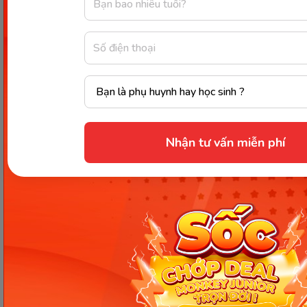
Phần nghe của ứng dụng cung cấp gần 300 sách
nói thuộc nhiều thể loại thơ sẽ là môi trường "tắm"
tiếng Anh hiệu quả, chuẩn Anh - Mỹ cho bé. Đặc
biệt hơn nữa, giống như Monkey Junior, Monkey
Stories cũng hướng tới phương châm học mà chơi,
giúp các con ghi nhớ kiến thức dễ dàng và lâu hơn.
Cuối mỗi truyện sẽ có phần trò chơi tương tác
Nhận tư vấn miễn phí
mang tính giáo dục cao vừa nhằm ôn luyện nội
dung bài học trước đó đồng thời các bé cũng có
thể giải trí và thư giãn, nâng cao hứng thú học tập.
Học tiếng Anh không phải là chuyện nhất thời và
cũng không mang lại hiệu quả tức thì, nhất là đối
với trẻ nhỏ. Quá trình rèn luyện tiếng Anh cho bé
cần một thời gian dài, đòi hỏi ba mẹ phải đầu tư thời
gian và tiền bạc cũng như áp dụng những phương
pháp dạy hiệu quả. Trong đó, học qua những bài