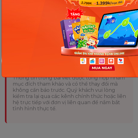
nhạc thiếu nhi tiếng Anh sẽ là một gợi ý thú vị mà
ba mẹ có thể tham khảo! Tuy nhiên, ba mẹ cũng
cần lưu ý tới việc rèn luyện bài bản để nâng cao khả
năng ngoại ngữ của con.
Chia sẻ ngay
Thông tin trong bài viết được tổng hợp nhằm
mục đích tham khảo và có thể thay đổi mà
không cần báo trước. Quý khách vui lòng
kiểm tra lại qua các kênh chính thức hoặc liên
hệ trực tiếp với đơn vị liên quan để nắm bắt
tình hình thực tế.