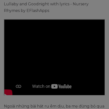
Lullaby and Goodnight with lyrics - Nursery
Rhymes by EFlashApps
Ngoài những bài hát ru êm dịu, ba mẹ đừng bỏ qua