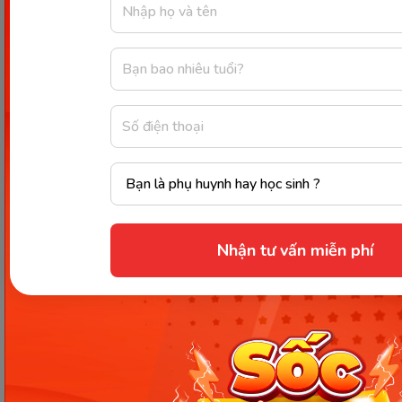
Nhạc tiếng Anh cho trẻ 4 tháng
tuổi chủ đề bảng chữ cái
Nhận tư vấn miễn phí
ABC Song + More Nursery Rhymes & Kids Songs -
CoComelon