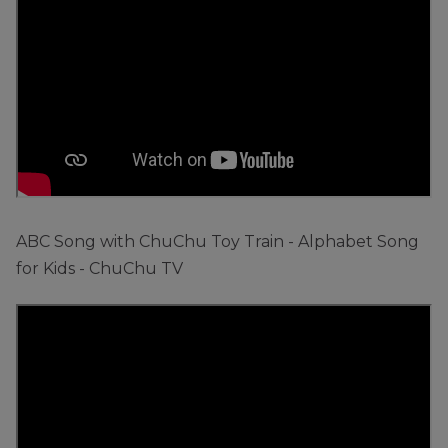
ABC Song with ChuChu Toy Train - Alphabet Song
for Kids - ChuChu TV