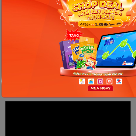
ABC Song | Learn ABC Alphabet for Children |
Education ABC Nursery Rhymes