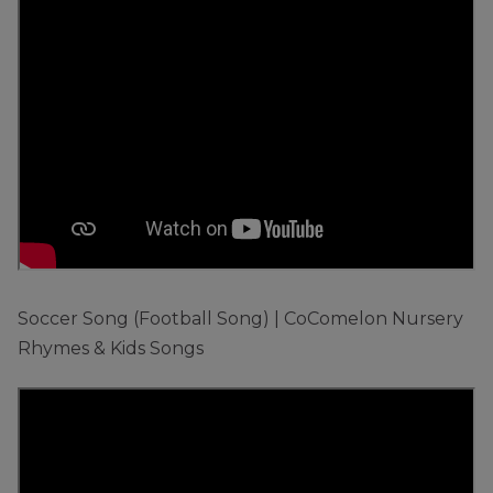
Soccer Song (Football Song) | CoComelon Nursery
Rhymes & Kids Songs