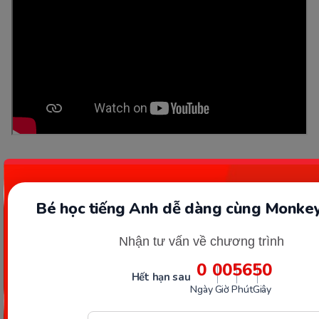
Party Freeze Dance Song - The Kiboomers
Preschool Songs - Circle Time Game
Bé học tiếng Anh dễ dàng cùng Monkey
Nhận tư vấn về chương trình
0
00
56
49
Hết hạn sau
Ngày
Giờ
Phút
Giây