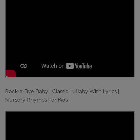
Rock-a-Bye Baby | Classic Lullaby With Lyrics |
Nursery Rhymes For Kids