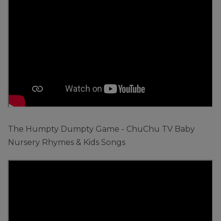
The Humpty Dumpty Game - ChuChu TV Baby
Nursery Rhymes & Kids Songs