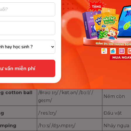
boat
/ˈreɪ.sɪŋ/ /bəʊt/
Đua thuyề
oking
/raɪs/ /ˈkʊk.ɪŋ/ /ˌkɒm.pə
Cuộc thi th
tion
ˈtɪʃ.ən/
g tops
/ˈspɪn.ɪŋ/ /tɒps/
Bổ quay
lking
/stɪlts/ /ˈwɔː.kɪŋ/
Đi cà kheo
 back and
/sweɪ ɪŋ/ /bæk/ /ænd/ /fɔːθ/
Trò chơi đ
ame
/ɡeɪm/
ư vấn miễn phí
war
/tʌɡ/ /əv/ /wɔːr/
Kéo co
g cotton ball
/θrəʊ ɪŋ/ /ˈkɒt.ən/ /bɔːl/ /
Ném còn
ɡeɪm/
ng
/ˈres.lɪŋ/
Đấu vật
umping
/hɔːs/ /dʒʌmpɪŋ/
Nhảy ngựa