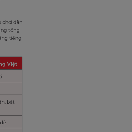
ò chơi dân
bảng tổng
ằng tiếng
ng Việt
ố
n, bắt
 dê