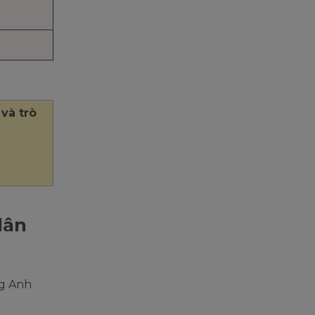
và trò
dân
ng Anh