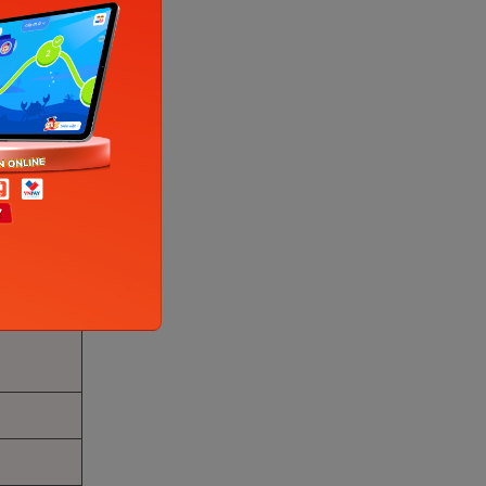
n
ổi cơm
ánh đu