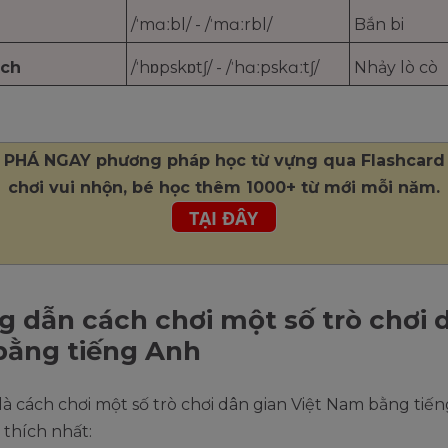
/ˈmɑːbl/ - /ˈmɑːrbl/
Bắn bi
tch
/ˈhɒpskɒtʃ/ - /ˈhɑːpskɑːtʃ/
Nhảy lò cò
PHÁ NGAY phương pháp học từ vựng qua Flashcard 
chơi vui nhộn, bé học thêm 1000+ từ mới mỗi năm.
 dẫn cách chơi một số trò chơi 
bằng tiếng Anh
là cách chơi một số trò chơi dân gian Việt Nam bằng tiế
thích nhất: