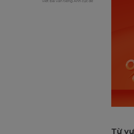
viết bài văn tiếng Anh cực dễ
Từ vự