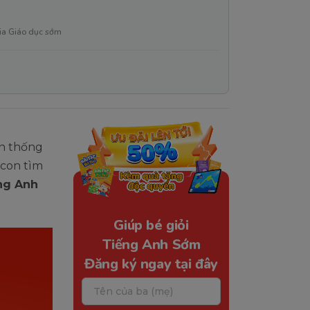
ia Giáo dục sớm
ền thống
 con tìm
ếng Anh
Giúp bé giỏi
Tiếng Anh Sớm
Đăng ký ngay tại đây