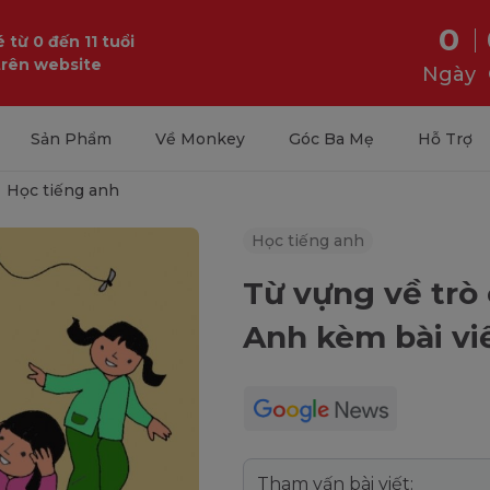
0
 từ 0 đến 11 tuổi
trên website
Ngày
Sản Phẩm
Về Monkey
Góc Ba Mẹ
Hỗ Trợ
Học tiếng anh
Học tiếng anh
Từ vựng về trò 
Anh kèm bài vi
Tham vấn bài viết: