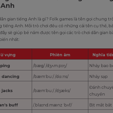
 Anh
dân gian tiếng Anh là gì? Folk games là tên gọi chung tr
g tiếng Anh. Mỗi trò chơi đều có những cái tên cụ thể, 
đây sẽ giúp bé nắm được tên gọi các trò chơi dân gian b
biến nhất:
ừ vựng
Phiên âm
Nghĩa tiế
mping
/bæɡ/ /dʒʌm.pɪŋ/
Nhảy bao b
 dancing
/bæmˈbuː/ /dɑːns/
Nhảy sạp
Đánh chuyề
jacks
/bæmˈbuː/ /dʒæks/
chuyền
n’s buff
/ˌblaɪnd.mænz ˈbʌf/
Bịt mắt bắt