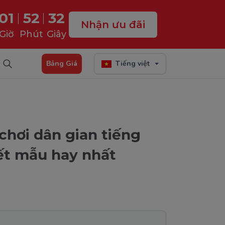
01
52
31
Nhận ưu đãi
Giờ
Phút
Giây
Bảng Giá
Tiếng việt
chơi dân gian tiếng
ết mẫu hay nhất