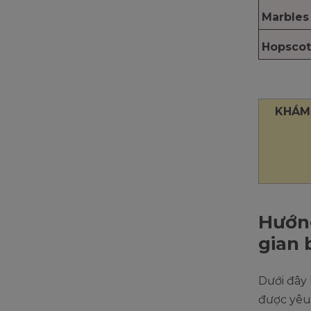
Marbles
Hopsco
KHÁM 
Hướng
gian 
Dưới đây 
được yêu 