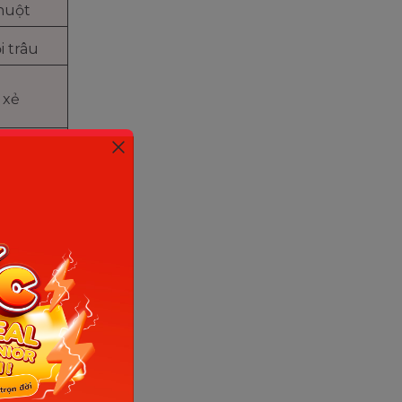
huột
i trâu
 xẻ
ên mây