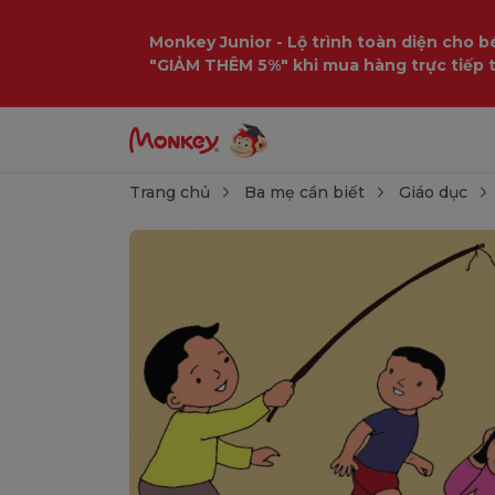
Monkey Junior - Lộ trình toàn diện cho bé
"GIẢM THÊM 5%" khi mua hàng trực tiếp 
Trang chủ
Ba mẹ cần biết
Giáo dục