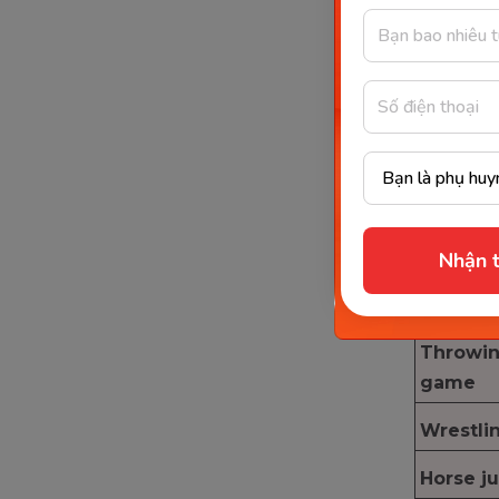
Racing 
Rice co
competi
Spinnin
Stilt wa
Swaying
forth g
Nhận t
Tug of 
Throwin
game
Wrestli
Horse j