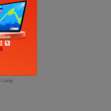
ng Hoàng
Giang
 phố Bắc
n Hiệp
n Việt
 Cao
ện Lạng