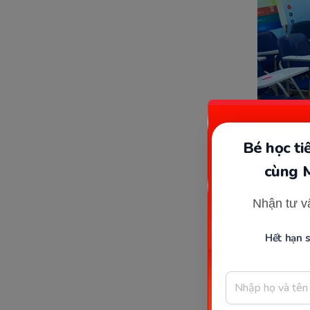
Bé học t
cùng 
Nhận tư v
Trung 
Hết hạn 
Thông tin
Địa 