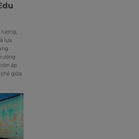
Edu
 lượng,
à lựa
cùng
trường
 còn áp
 chẽ giữa