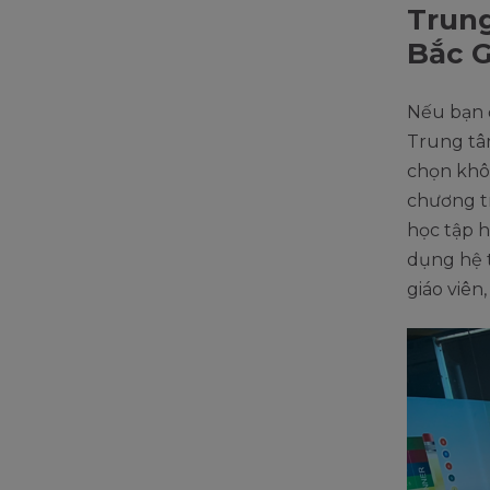
Trun
Bắc 
Nếu bạn 
Trung tâ
chọn khô
chương t
học tập h
dụng hệ t
giáo viên