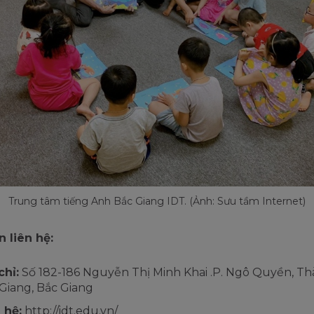
Trung tâm tiếng Anh Bắc Giang IDT. (Ảnh: Sưu tầm Internet)
 liên hệ:
chỉ:
Số 182-186 Nguyễn Thị Minh Khai .P. Ngô Quyền, T
Giang, Bắc Giang
 hệ:
http://idt.edu.vn/