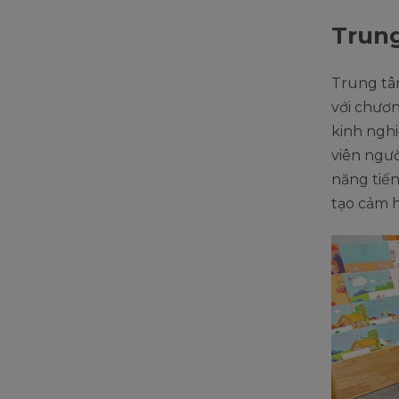
Trung
Trung tâm
với chươn
kinh nghi
viên ngườ
năng tiến
tạo cảm h