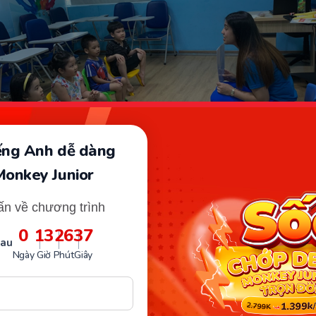
iếng Anh dễ dàng
Monkey Junior
ấn về chương trình
tâm ngoại ngữ Quốc Tế Ocean Edu Bắc Giang. (Ảnh: Sưu tầm In
0
13
26
35
sau
Ngày
Giờ
Phút
Giây
 liên hệ:
chỉ: