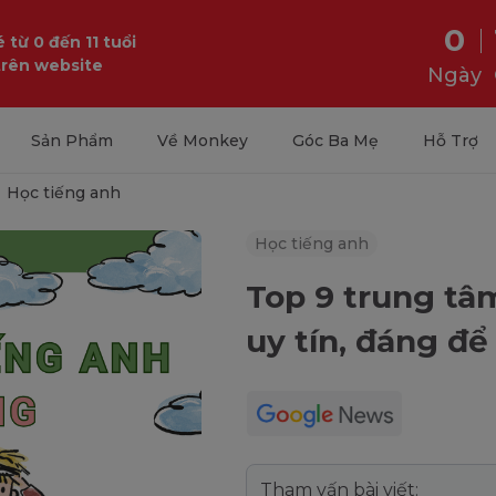
0
 từ 0 đến 11 tuổi
trên website
Ngày
Sản Phẩm
Về Monkey
Góc Ba Mẹ
Hỗ Trợ
Học tiếng anh
Học tiếng anh
Top 9 trung tâ
uy tín, đáng để
Tham vấn bài viết: