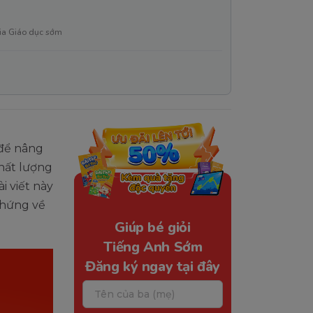
ia Giáo dục sớm
 để nâng
chất lượng
i viết này
chứng về
Giúp bé giỏi
Tiếng Anh Sớm
Đăng ký ngay tại đây