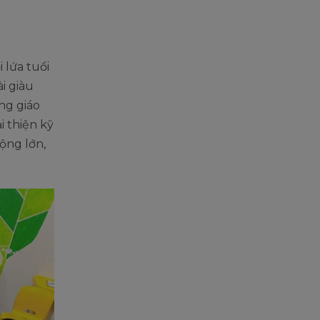
 lứa tuổi
i giàu
g giáo
i thiện kỹ
ộng lớn,