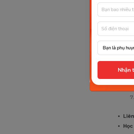
Nhận t
Liên
Học