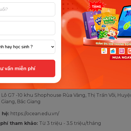
Tầng 6, Lô L4, Tòa nhà số 2, Đường Hùng Vương, Phườ
Văn Thụ, Thành phố Bắc Giang, Bắc Giang
283 Thanh Tân, thị trấn Đồi Ngô, Huyện Lục Nam, Bắc 
Số 241, Đường Ngô Gia Tự, Phường Ngô Quyền, Thành
Giang, Bắc Giang
225 - 227 Hoàng Văn Thái, Khu 5 Thị Trấn Thắng, Huyệ
Hòa, Bắc Giang
139 Thân Nhân Trung, Dục Quang, TT. Bích Động, Huyệ
ư vấn miễn phí
Yên, Bắc Giang
Lô 09-10 Hoàng Quốc Việt, Khu đô thị An Huy, Thị trấn
Thượng, Huyện Tân Yên, Bắc Giang
Lô G7 -10 khu Shophouse Rùa Vàng, Thị Trấn Vôi, Huy
Giang, Bắc Giang
 hệ:
https://ocean.edu.vn/
 phí tham khảo:
Từ 3 triệu - 3.5 triệu/tháng