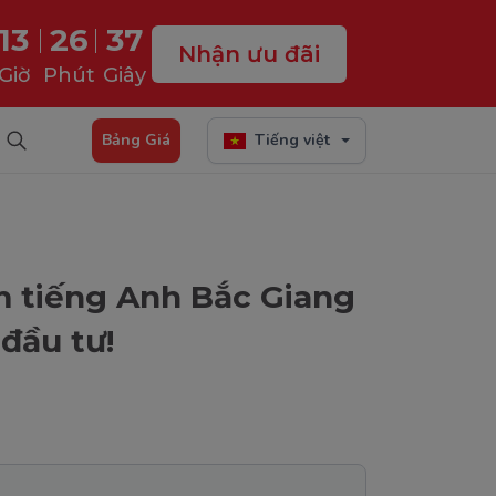
13
26
35
Nhận ưu đãi
Giờ
Phút
Giây
Bảng Giá
Tiếng việt
m tiếng Anh Bắc Giang
 đầu tư!