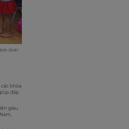
Ninh (Ảnh:
 các khóa
 giúp đáp
iên giàu
 Nam,