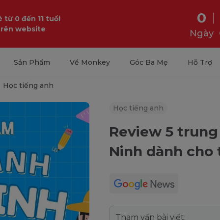
0
 từ 0 đến 11 tuổi
trên website
Ngày
Sản Phẩm
Về Monkey
Góc Ba Mẹ
Hỗ Trợ
Học tiếng anh
Học tiếng anh
Review 5 trung
Ninh dành cho 
Tham vấn bài viết: