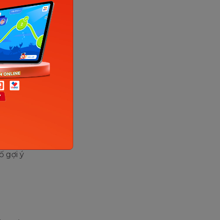
m internet)
nh cho
ung tâm
 gợi ý