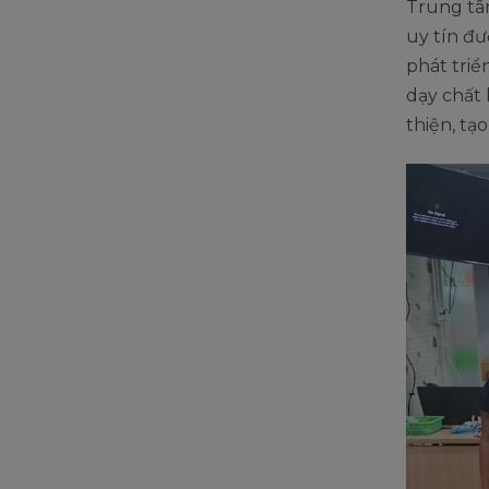
Trung tâ
uy tín đ
phát triể
dạy chất
thiện, tạ