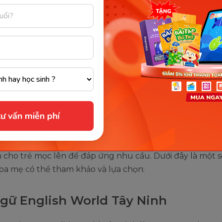
 tiếng Anh tại các trung tâm uy tín, chuyên nghiệp (Ảnh: Sưu tầ
 trung tâm học tiếng Anh Tây Ni
 tín
ư vấn miễn phí
át triển mạnh mẽ của khu vực Tây Ninh, có không ít tr
 cho trẻ mọc lên để đáp ứng nhu cầu. Dưới đây là một số
ba mẹ có thể tham khảo và lựa chọn:
gữ English World Tây Ninh