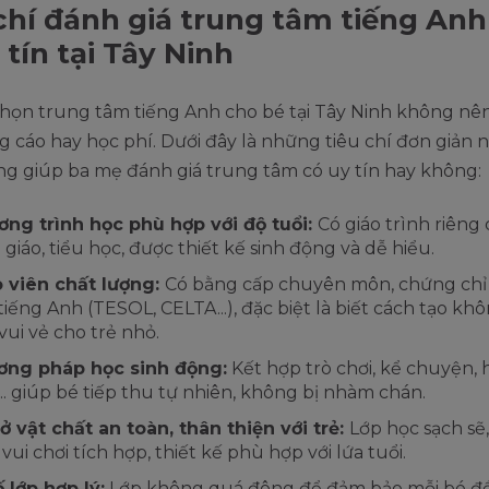
chí đánh giá trung tâm tiếng Anh
 tín tại Tây Ninh
chọn trung tâm tiếng Anh cho bé tại Tây Ninh không nê
 cáo hay học phí. Dưới đây là những tiêu chí đơn giản 
ng giúp ba mẹ đánh giá trung tâm có uy tín hay không:
ng trình học phù hợp với độ tuổi:
Có giáo trình riêng 
giáo, tiểu học, được thiết kế sinh động và dễ hiểu.
 viên chất lượng:
Có bằng cấp chuyên môn, chứng chỉ
tiếng Anh (TESOL, CELTA...), đặc biệt là biết cách tạo kh
vui vẻ cho trẻ nhỏ.
ơng pháp học sinh động:
Kết hợp trò chơi, kể chuyện, 
.. giúp bé tiếp thu tự nhiên, không bị nhàm chán.
ở vật chất an toàn, thân thiện với trẻ:
Lớp học sạch sẽ
 vui chơi tích hợp, thiết kế phù hợp với lứa tuổi.
ố lớp hợp lý:
Lớp không quá đông để đảm bảo mỗi bé đ