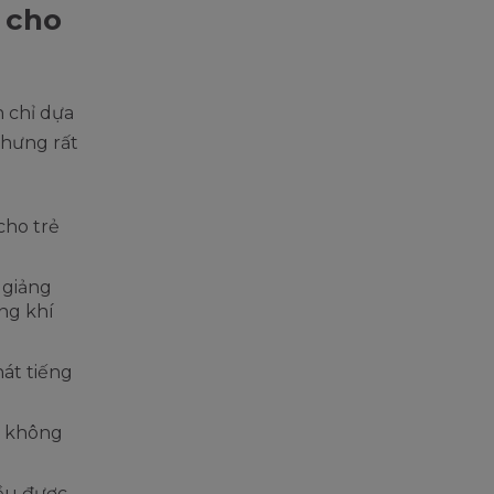
 cho
n chỉ dựa
nhưng rất
cho trẻ
 giảng
ông khí
hát tiếng
, không
ều được