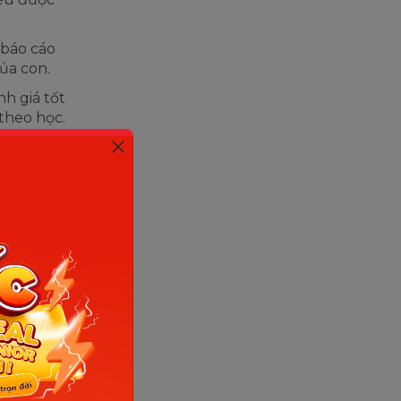
 báo cáo
ủa con.
h giá tốt
theo học.