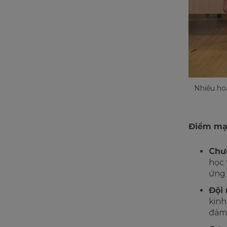
Nhiều hoạ
Điểm m
Chư
học 
ứng 
Đội 
kinh
đảm 