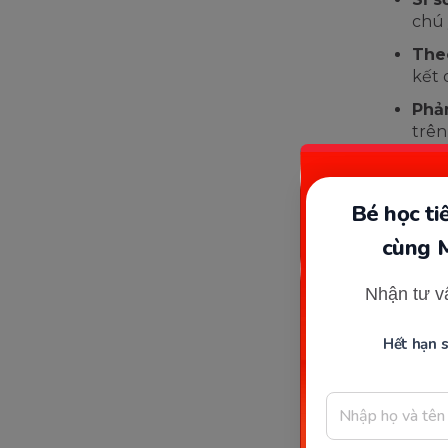
chú 
Theo
kết 
Phản
trên
Bé học t
cùng 
Nhận tư v
Hết hạn 