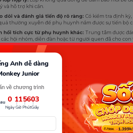
ý và hỗ trợ khi cần.
 dõi và đánh giá tiến độ rõ ràng:
Có kiểm tra định kỳ,
quả thường xuyên để phụ huynh nắm được sự tiến bộ c
 hồi tích cực từ phụ huynh khác:
Trung tâm được đán
 các hội nhóm, diễn đàn hoặc từ người quen đã cho con 
iếng Anh dễ dàng
Monkey Junior
ấn về chương trình
0
11
56
02
sau
Ngày
Giờ
Phút
Giây