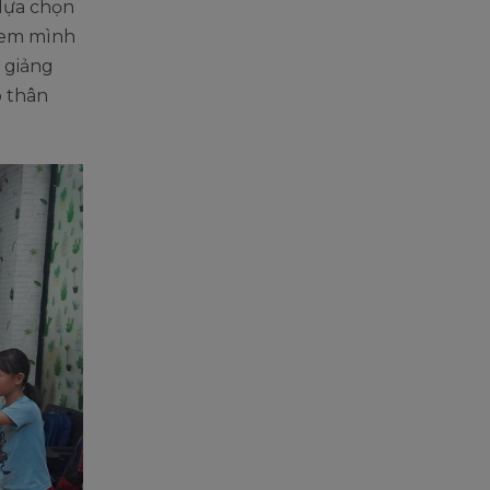
lựa chọn
n em mình
 giảng
p thân