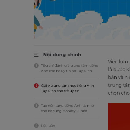
Nội dung chính
Việc lựa
Tiêu chí đánh giá trung tâm tiếng
1
là bước k
Anh cho bé uy tín tại Tây Ninh
bản và hi
trung tâm
Gợi ý trung tâm học tiếng Anh
2
Tây Ninh cho trẻ uy tín
chọn cho 
Tạo nền tảng tiếng Anh từ nhỏ
3
cho bé cùng Monkey Junior
Kết luận
4