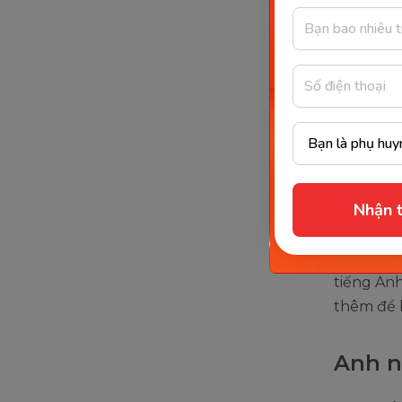
Cho bé học
Gợi ý
trẻ uy
Nhận t
Với sự ph
tiếng Anh
thêm để 
Anh n