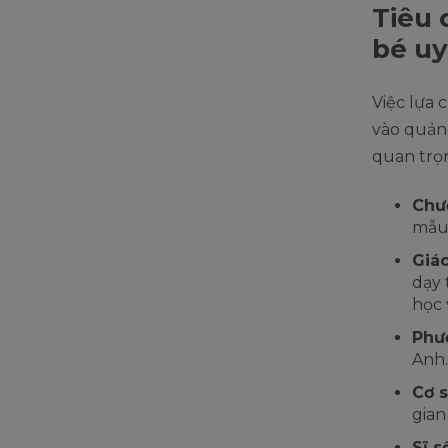
Tiêu 
bé uy
Việc lựa 
vào quảng
quan trọ
Chươ
mẫu 
Giáo
dạy 
học 
Phư
Anh.
Cơ s
gian
Sĩ s