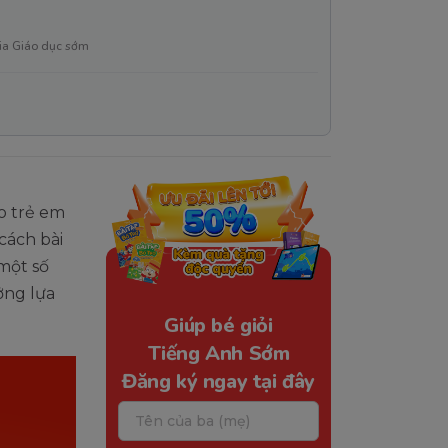
ia Giáo dục sớm
o trẻ em
cách bài
một số
ởng lựa
Giúp bé giỏi
Tiếng Anh Sớm
Đăng ký ngay tại đây