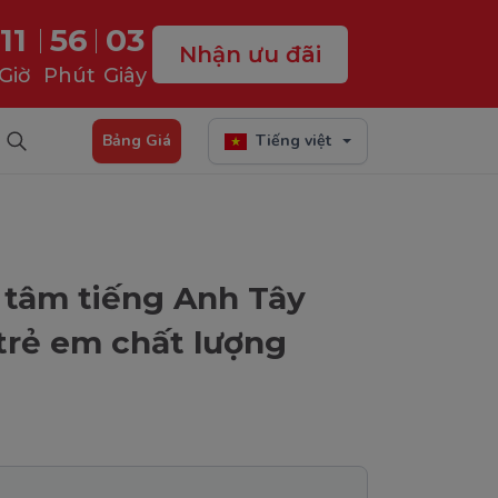
11
56
02
Nhận ưu đãi
Giờ
Phút
Giây
Bảng Giá
Tiếng việt
 tâm tiếng Anh Tây
trẻ em chất lượng