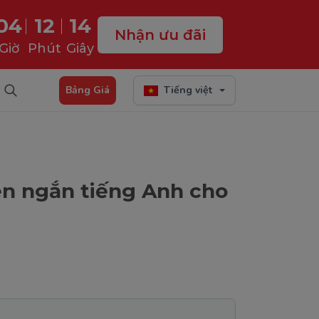
04
12
13
Nhận ưu đãi
Giờ
Phút
Giây
Bảng Giá
Tiếng việt
n ngắn tiếng Anh cho