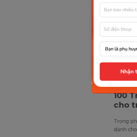
bạn 
Tươn
ý ng
Cũng
của 
thể 
Xe
Nhận t
nh
100 T
cho t
Trong ph
dành cho 