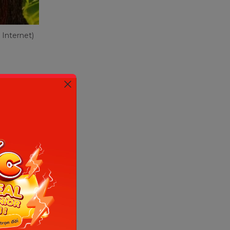
 Internet)
ập trung
 cho bé
sáng tạo
từ và
có thể
 giản giúp