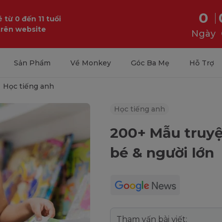
0
 từ 0 đến 11 tuổi
trên website
Ngày
Sản Phẩm
Về Monkey
Góc Ba Mẹ
Hỗ Trợ
Học tiếng anh
Học tiếng anh
200+ Mẫu truyệ
bé & người lớn
Tham vấn bài viết: