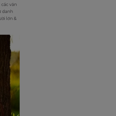
 các văn
ư danh
ời lớn &