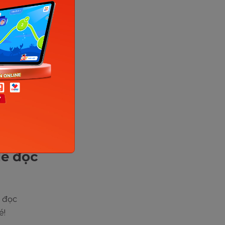
t bài học
ngôn ngữ
ậm chí có
ý nghĩa
dễ đọc
ễ đọc
é!