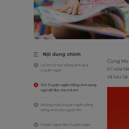
Nội dung chính
Cùng Mo
Lợi ích từ học tiếng Anh qua
1
trí vừa t
truyện ngắn
và lưu lạ
100 Truyện ngắn tiếng Anh song
2
ngữ dễ đọc cho trẻ em
Những mẩu truyện ngắn bằng
3
tiếng Anh cho người lớn
5 bước nghe đọc truyện ngắn
4