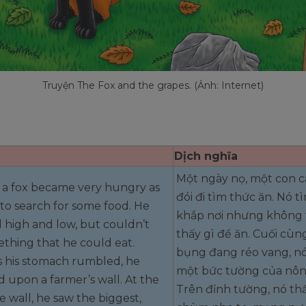
Truyện The Fox and the grapes. (Ảnh: Internet)
Dịch nghĩa
Một ngày nọ, một con c
 a fox became very hungry as
đói đi tìm thức ăn. Nó t
to search for some food. He
khắp nơi nhưng không 
 high and low, but couldn’t
thấy gì để ăn. Cuối cùng
ething that he could eat.
bụng đang réo vang, nó
as his stomach rumbled, he
một bức tường của nôn
 upon a farmer’s wall. At the
Trên đỉnh tường, nó th
e wall, he saw the biggest,