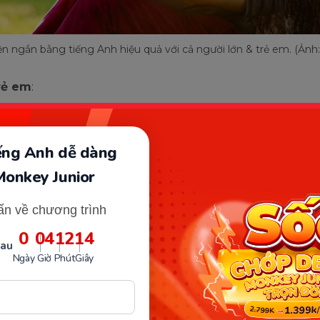
n ngắn bằng tiếng Anh hiệu quả với cả người lớn & trẻ em. (Ảnh:
trẻ em
:
g truyện ngắn tiếng Anh dễ đọc giúp các bé tăng sự t
ứng thú với hình thức học mới.
iếng Anh dễ dàng
dung truyện dễ hiểu, mang tính giáo dục cao cung cấp
Monkey Junior
g kiến thức bổ ích trong cuộc sống.
các mẩu truyện ngắn bằng tiếng Anh thúc đẩy tư duy 
ấn về chương trình
bé thông qua việc đọc hiểu và kể lại chuyện bằng ngôn 
 hiểu của mình. Đây là một hoạt động thú vị mà ba mẹ 
0
04
12
13
sau
 hiện cùng bé khi
học tiếng Anh tại nhà
.
Ngày
Giờ
Phút
Giây
gười lớn
:
truyện ngắn dễ hiểu với số ít từ vựng mới, mẫu câu đơn