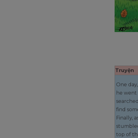
Truyện
One day,
he went 
searched
find som
Finally, 
stumbled
top of th