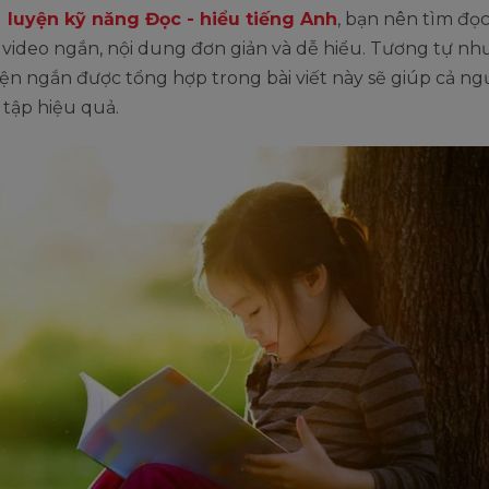
u
luyện kỹ năng Đọc - hiểu tiếng Anh
, bạn nên tìm đọc
video ngắn, nội dung đơn giản và dễ hiểu. Tương tự nh
ện ngắn được tổng hợp trong bài viết này sẽ giúp cả ngư
 tập hiệu quả.