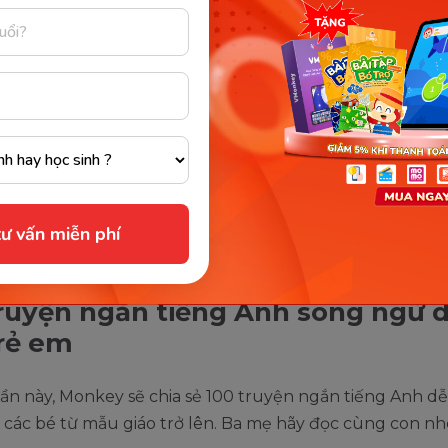
hứng thú và có thêm động lực duy trì việc học.
g tự nội dung truyện cho trẻ em, mỗi câu chuyện là mộ
hĩa trong cuộc sống giúp bạn hoàn thiện bản thân.
 với cách đọc hiểu, kể lại chuyện bằng sự hiểu biết và 
mình là cơ hội để bạn luyện nói tiếng Anh nhiều hơn, th
thuyết trình một bài lớn một cách tự tin.
m thêm
:
10+ truyện tiếng Anh cho bé dễ đọc dễ hiểu & 
ư vấn miễn phí
ất
ruyện ngắn tiếng Anh song ngữ 
rẻ em
ần này, Monkey sẽ chia sẻ 100 truyện ngắn tiếng Anh d
các bé từ mẫu giáo trở lên. Ba mẹ hãy đọc cùng con nh