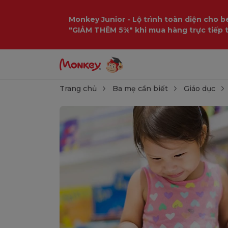
Monkey Junior - Lộ trình toàn diện cho bé
"GIẢM THÊM 5%" khi mua hàng trực tiếp 
Trang chủ
Ba mẹ cần biết
Giáo dục