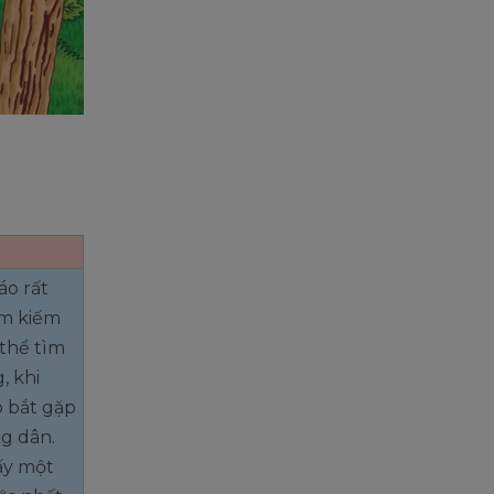
áo rất
ìm kiếm
thể tìm
, khi
 bắt gặp
g dân.
ấy một