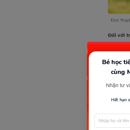
Đọc truyệ
Đối với 
Nhữn
và h
Bé học t
Nội 
cùng 
nhữn
Đọc 
Nhận tư v
của 
cách
Hết hạn 
thực
Đối với n
Đọc 