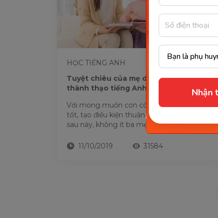
HỌC TIẾNG ANH
Tuyệt chiêu của mẹ dạy con 4 tuổi
thành thạo tiếng Anh tại nhà
Nhận t
Với mong muốn con có nền tảng tiếng Anh
tốt, tạo điều kiện thuận lợi cho việc học hành
sau này, không ít ba mẹ tự đã tìm tòi các
phương pháp để...
11/10/2019
31584