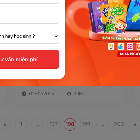
HỌC TIẾNG ANH
[NOTE] 20+ TIPS luyện nghe tiếng anh
IELTS & cách làm bài đạt điểm tốt nhất
ư vấn miễn phí
Listening là 1 trong 4 kỹ năng quan trọng
không chỉ giúp bạn đạt điểm cao trong bài
thi Ielts, bài test các chứng chỉ mà còn
mang lại cơ hội nghề nghiệp...
02/02/2023
3981
1
...
197
198
199
...
209