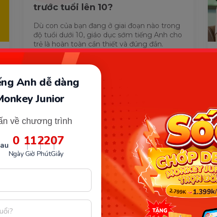
trước tuổi lên 10?
Dù con của bạn đang ở giai đoạn nào trong
độ tuổi dưới 10, giáo dục sớm tiếng Anh cho
trẻ là hoàn toàn cần thiết và đúng đắn.
iếng Anh dễ dàng
Monkey Junior
Nhận Tư Vấn Miễn Phí
ấn về chương trình
0
11
22
06
sau
Ngày
Giờ
Phút
Giây