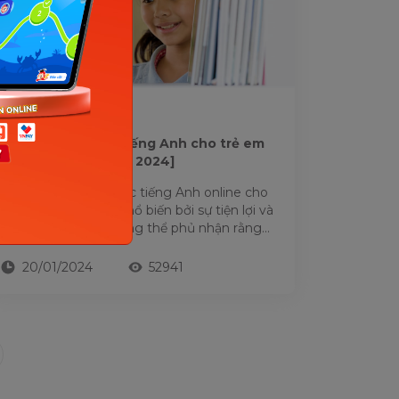
HỌC TIẾNG ANH
11+ Giáo trình dạy tiếng Anh cho trẻ em
hay nhất [Cập nhật 2024]
Mặc dù hình thức học tiếng Anh online cho
trẻ nhỏ ngày càng phổ biến bởi sự tiện lợi và
tiết kiệm nhưng không thể phủ nhận rằng
những cuốn giáo trình dạy...
20/01/2024
52941