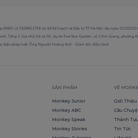
ép ĐKKD số 0106651756 do Sở Kế hoạch và Đầu tư TP Hà Nội cấp ngày 01/10/2014,
hính: Tầng 3, tòa nhà G4 và G5, dự án Five Star Garden, số 2 Kim Giang, phường 
ại diện pháp luật: Ông Nguyễn Hoàng Anh - Giám đốc điều hành
SẢN PHẨM
VỀ MONK
Monkey Junior
Giới Thiệu
Monkey ABC
Câu Chuyệ
Monkey Speak
Thành Tựu
Monkey Stories
Tin Tức