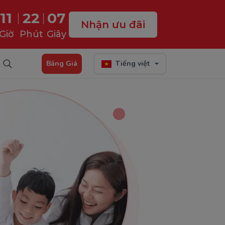
11
22
06
Nhận ưu đãi
Giờ
Phút
Giây
Bảng Giá
Tiếng việt