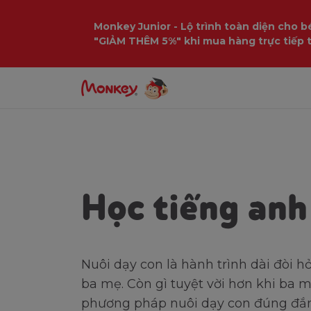
Monkey Junior - Lộ trình toàn diện cho bé
"GIẢM THÊM 5%" khi mua hàng trực tiếp 
Trang chủ
Ba mẹ cần biết
Giáo dục
Học tiếng anh
Nuôi dạy con là hành trình dài đòi h
ba mẹ. Còn gì tuyệt vời hơn khi ba 
phương pháp nuôi dạy con đúng đắn