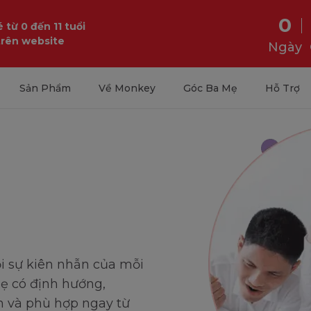
0
 từ 0 đến 11 tuổi
trên website
Ngày
Học tiếng anh
Sản Phẩm
Về Monkey
Góc Ba Mẹ
Hỗ Trợ
ỏi sự kiên nhẫn của mỗi
mẹ có định hướng,
 và phù hợp ngay từ