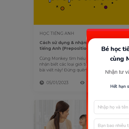
HỌC TIẾNG ANH
Cách sử dụng & nhận biết Giới từ trong
Bé học t
tiếng Anh (Preposition)
cùng 
Cùng Monkey tìm hiểu cách dùng và cách
nhận biết các loại giới từ trong tiếng Anh ở
bài viết này! Đừng quên thực hành bài tập
Nhận tư v
kèm theo để hiểu và nắm...
05/01/2023
13161
Hết hạn 