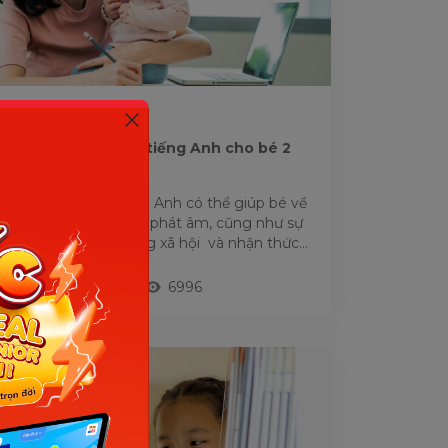
HỌC TIẾNG ANH
14+ phần mềm học tiếng Anh cho bé 2
tuổi hiệu quả
Phần mềm học tiếng Anh có thể giúp bé về
vốn từ vựng kỹ năng phát âm, cũng như sự
phát triển các kỹ năng xã hội và nhận thức
tốt hơn. Say...
28/03/2022
6996