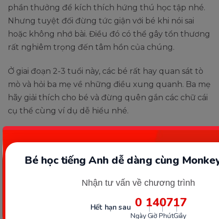
phần thưởng để kích thích hứng thú học tập nhé.
Nhưng tuyệt đối đừng tức giận với bé khi nói sai
hoặc không nhớ bài. Điều đó có thể gây tổn thương
rất nghiêm trọng đến tâm hồn của chúng.
Ở giai đoạn 2-3 tuổi này, các bé rất hay quan sát tò
mò và hỏi ba mẹ về những điều xung quanh. Ba mẹ
hãy giải thích cho bé và đừng quên gắn các chữ cái
cụ thể cùng ví dụ dễ hiểu nhé.
Bé học tiếng Anh dễ dàng cùng Monkey
Nhận tư vấn về chương trình
0
14
07
15
Hết hạn sau
Ngày
Giờ
Phút
Giây