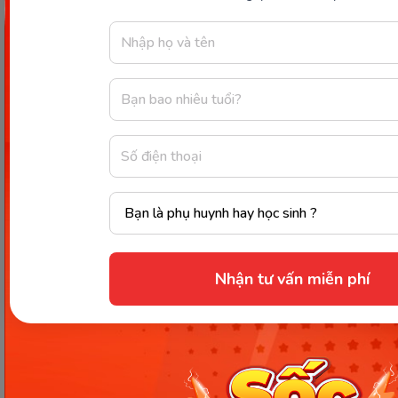
Trên đây, là những chia sẻ thật lòng của mình về
những phương pháp dạy
bảng chữ cái tiếng Việt
hoạt hình
cho trẻ. Các ba mẹ có thể tham khảo và
áp dụng cho bé nhà mình nhé!
Chia sẻ ngay
Nhận tư vấn miễn phí
Thông tin trong bài viết được tổng hợp nhằm
mục đích tham khảo và có thể thay đổi mà
không cần báo trước. Quý khách vui lòng