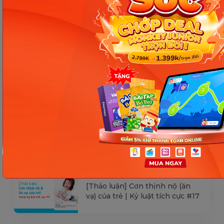
kiểm tra lại qua các kênh chính thức hoặc liên
hệ trực tiếp với đơn vị liên quan để nắm bắt
tình hình thực tế.
Các Bài Viết Mới Nhất
[Thảo luận] Cơn thịnh nộ (ăn
vạ) của trẻ | Kỷ luật tích cực #17