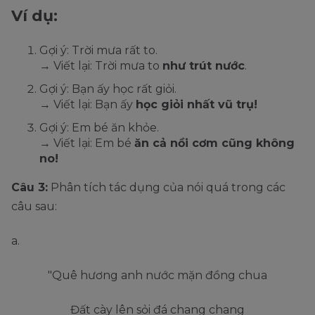
Ví dụ:
Gợi ý: Trời mưa rất to.
→ Viết lại: Trời mưa to
như trút nước
.
Gợi ý: Bạn ấy học rất giỏi.
→ Viết lại: Bạn ấy
học giỏi nhất vũ trụ!
Gợi ý: Em bé ăn khỏe.
→ Viết lại: Em bé
ăn cả nồi cơm cũng không
no!
Câu 3:
Phân tích tác dụng của nói quá trong các
câu sau:
a.
"Quê hương anh nước mặn đồng chua
Đất cày lên sỏi đá chang chang