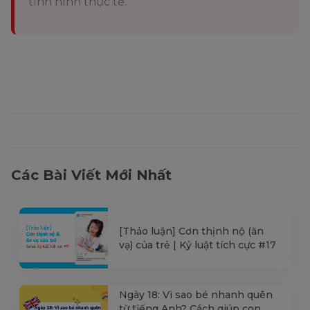
tình hình thực tế.
Các Bài Viết Mới Nhất
[Thảo luận] Cơn thịnh nộ (ăn
vạ) của trẻ | Kỷ luật tích cực #17
Ngày 18: Vì sao bé nhanh quên
từ tiếng Anh? Cách giúp con