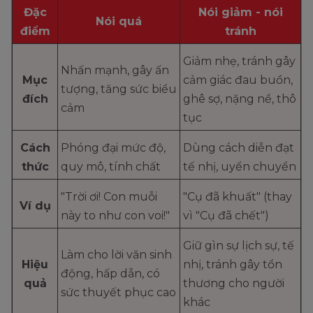
Đặc
Nói giảm - nói
Nói quá
điểm
tránh
Giảm nhẹ, tránh gây
Nhấn mạnh, gây ấn
Mục
cảm giác đau buồn,
tượng, tăng sức biểu
đích
ghê sợ, nặng nề, thô
cảm
tục
Cách
Phóng đại mức độ,
Dùng cách diễn đạt
thức
quy mô, tính chất
tế nhị, uyển chuyển
"Trời ơi! Con muỗi
"Cụ đã khuất" (thay
Ví dụ
này to như con voi!"
vì "Cụ đã chết")
Giữ gìn sự lịch sự, tế
Làm cho lời văn sinh
Hiệu
nhị, tránh gây tổn
động, hấp dẫn, có
quả
thương cho người
sức thuyết phục cao
khác