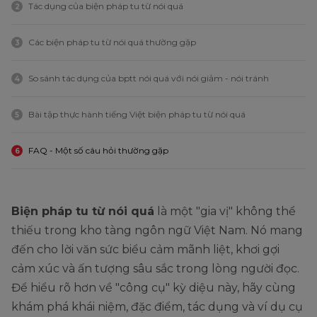
Tác dụng của biện pháp tu từ nói quá
2
Các biện pháp tu từ nói quá thường gặp
3
So sánh tác dụng của bptt nói quá với nói giảm - nói tránh
4
Bài tập thực hành tiếng Việt biện pháp tu từ nói quá
5
FAQ - Một số câu hỏi thường gặp
6
Biện pháp tu từ nói quá
là một "gia vị" không thể
thiếu trong kho tàng ngôn ngữ Việt Nam. Nó mang
đến cho lời văn sức biểu cảm mãnh liệt, khơi gợi
cảm xúc và ấn tượng sâu sắc trong lòng người đọc.
Để hiểu rõ hơn về "công cụ" kỳ diệu này, hãy cùng
khám phá khái niệm, đặc điểm, tác dụng và ví dụ cụ