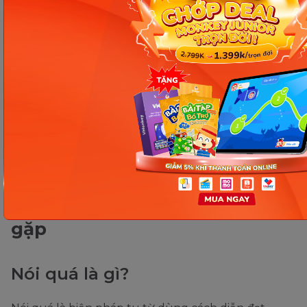
Thực hành tiếng Việt biện pháp tu từ nói quá. (Ảnh: Sưu tầm
Internet)
FAQ - Một số câu hỏi thường
gặp
Nói quá là gì?