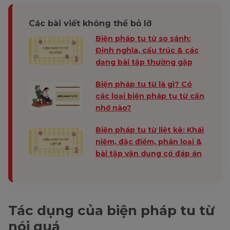
Các bài viết không thể bỏ lỡ
Biện pháp tu từ so sánh:
Định nghĩa, cấu trúc & các
dạng bài tập thường gặp
Biện pháp tu từ là gì? Có
các loại biện pháp tu từ cần
nhớ nào?
Biện pháp tu từ liệt kê: Khái
niệm, đặc điểm, phân loại &
bài tập vận dụng có đáp án
Tác dụng của biện pháp tu từ
nói quá