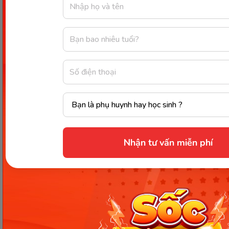
"Bài hát đó nổi đến mức
cả thế giới ai
cũng biết
."
Câu hỏi:
Từ/cụm từ nào là
nói quá
?
Biện pháp nói quá giúp câu văn trở nên như
thế nào?
Gợi ý trả lời:
Nhận tư vấn miễn phí
“Cả thế giới ai cũng biết” là nói quá.
Biện pháp nói quá làm tăng sức biểu cảm, cho
thấy mức độ nổi tiếng lớn đến phi thực tế, gây
ấn tượng mạnh cho người đọc/nghe.