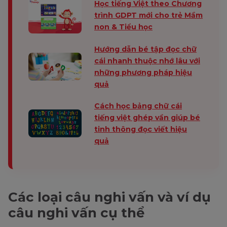
Học tiếng Việt theo Chương
trình GDPT mới cho trẻ Mầm
non & Tiểu học
Hướng dẫn bé tập đọc chữ
cái nhanh thuộc nhớ lâu với
những phương pháp hiệu
quả
Cách học bảng chữ cái
tiếng việt ghép vần giúp bé
tinh thông đọc viết hiệu
quả
Các loại câu nghi vấn và ví dụ
câu nghi vấn cụ thể