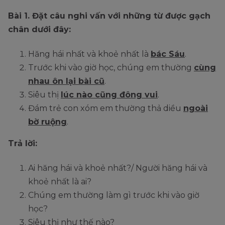
Bài 1. Đặt câu nghi vấn với những từ được gạch
chân dưới đây:
Hăng hái nhất và khoẻ nhất là
bác Sáu
.
Trước khi vào giờ học, chúng em thường
cùng
nhau ôn lại bài cũ
.
Siêu thị
lúc nào cũng đông vui
.
Đám trẻ con xóm em thường thả diều
ngoài
bờ ruộng
.
Trả lời:
Ai hăng hái và khoẻ nhất?/ Người hăng hái và
khoẻ nhất là ai?
Chúng em thường làm gì trước khi vào giờ
học?
Siêu thị như thế nào?