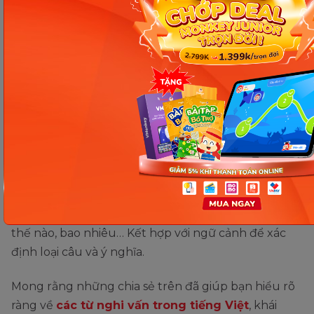
Câu nghi vấn bộc lộ cảm xúc
dùng khi nào?
Dùng khi muốn diễn tả vui, buồn, giận, hờn, tiếc
nuối…, thường gặp trong văn học, thơ ca, truyện
ngắn. Ví dụ: “Người buồn cảnh có vui đâu bao giờ?”
Có mẹo gì để nhận biết các từ
nghi vấn?
Thường là các từ như: ai, gì, đâu, khi nào, vì sao, như
thế nào, bao nhiêu… Kết hợp với ngữ cảnh để xác
định loại câu và ý nghĩa.
Mong rằng những chia sẻ trên đã giúp bạn hiểu rõ
ràng về
các từ nghi vấn trong tiếng Việt
, khái