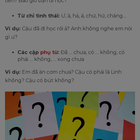
tiền? Bao giờ bạn đi học?
Từ chỉ tình thái:
Ư, à, hả, á, chứ, hử, chăng…
Ví dụ:
Cậu đã đi học rồi à? Anh không nghe em nói
gì ư?
Các cặp
phụ từ
:
Đã … chưa, có … không, có
phải … không, … xong chưa
Ví dụ:
Em đã ăn cơm chưa? Cậu có phải là Linh
không? Cậu có bút không?