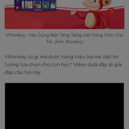
làm vỡ bình
khẳng
động hoặc
gì đó đã
hoa thì ai
định
sự việc chắc
hoặc sẽ xảy
làm?”
chắn xảy ra
ra
Diễn tả cảm
Thể hiện
VMonkey - Xây Dựng Nền Tảng Tiếng Việt Vững Chắc Cho
Câu
Câu thơ:
xúc: vui,
tâm trạng,
Trẻ. (Ảnh: Monkey)
bộc lộ
“Người buồn
buồn, giận,
cảm xúc
cảm
cảnh có vui
hờn, tiếc
của người
VMonkey có gì mà được hàng triệu ba mẹ Việt tin
xúc
đâu bao giờ?”
nuối…
nói
tưởng lựa chọn cho con học? Video dưới đây sẽ giải
đáp câu hỏi này.