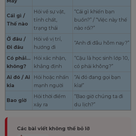
Mấy
Hỏi về sự vật,
“Cái gì khiến bạn
Cái gì /
tính chất,
buồn?” / “Việc này thế
Thế nào
trạng thái
nào rồi?”
Ở đâu /
Hỏi về vị trí,
“Anh đi đâu hôm nay?”
Đi đâu
hướng đi
Có phải…
Hỏi xác nhận,
“Cậu là học sinh lớp 10,
không?
khẳng định
có phải không?”
Ai đó / Ai
Hỏi hoặc nhấn
“Ai đó đang gọi bạn
kia
mạnh người
kìa!”
Hỏi thời điểm
“Bao giờ chúng ta đi
Bao giờ
xảy ra
du lịch?”
Các bài viết không thể bỏ lỡ