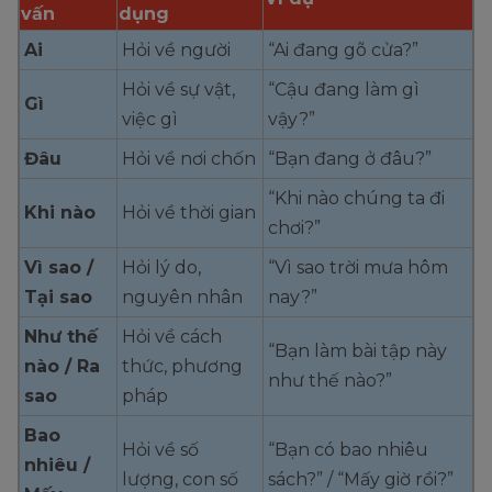
vấn
dụng
Ai
Hỏi về người
“Ai đang gõ cửa?”
Hỏi về sự vật,
“Cậu đang làm gì
Gì
việc gì
vậy?”
Đâu
Hỏi về nơi chốn
“Bạn đang ở đâu?”
“Khi nào chúng ta đi
Khi nào
Hỏi về thời gian
chơi?”
Vì sao /
Hỏi lý do,
“Vì sao trời mưa hôm
Tại sao
nguyên nhân
nay?”
Như thế
Hỏi về cách
“Bạn làm bài tập này
nào / Ra
thức, phương
như thế nào?”
sao
pháp
Bao
Hỏi về số
“Bạn có bao nhiêu
nhiêu /
lượng, con số
sách?” / “Mấy giờ rồi?”