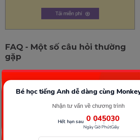
FAQ - Một số câu hỏi thường
gặp
Câu cầu khiến khác gì câu nghi
vấn bình thường?
Bé học tiếng Anh dễ dàng cùng Monkey
Dạng câu hỏi về hình thức nhưng ngữ nghĩa là yêu
Nhận tư vấn về chương trình
cầu, ra lệnh hoặc nhấn mạnh vấn đề. Ví dụ: Trong
0
04
50
29
truyện Tắt đèn của Ngô Tất Tố: “Còn sống đấy à?”
Hết hạn sau
(ý: đòi tiền sưu)
Ngày
Giờ
Phút
Giây