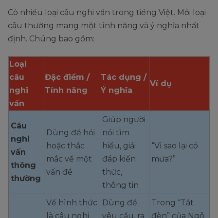
Có nhiều loại câu nghi vấn trong tiếng Việt. Mỗi loại
câu thường mang một tính năng và ý nghĩa nhất
định. Chúng bao gồm:
Loại
câu
Đặc điểm /
Tác dụng /
Ví dụ
nghi
Tính năng
Ý nghĩa
vấn
Giúp người
Câu
Dùng để hỏi
nói tìm
nghi
hoặc thắc
hiểu, giải
“Vì sao lại có
vấn
mắc về một
đáp kiến
mưa?”
thông
vấn đề
thức,
thường
thông tin
Về hình thức
Dùng để
Trong “Tắt
là câu nghi
yêu cầu, ra
đèn” của Ngô