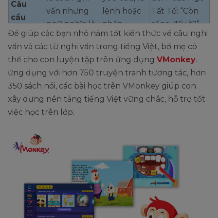
Câu
vấn nhưng
lệnh hoặc
Tất Tố: “Còn
cầu
ngữ nghĩa là
nhấn
sống đấy à?”
khiến
Để giúp các bạn nhỏ nắm tốt kiến thức về câu nghi
câu cầu
mạnh một
(ý: đòi tiền
vấn và các từ nghi vấn trong tiếng Việt, bố mẹ có
khiến
vấn đề
sưu)
thể cho con luyện tập trên ứng dụng
VMonkey
.
Mẹ hỏi: “Sao
ứng dụng với hơn 750 truyện tranh tương tác, hơn
chiều nay con
350 sách nói, các bài học trên VMonkey giúp con
không đi học
xây dựng nền tảng tiếng Việt vững chắc, hỗ trợ tốt
Phủ nhận
Bộc lộ thái
thêm Toán?”
việc học trên lớp.
Câu
hoặc phản
độ không
Dương trả lời:
phủ
đối ý kiến
tin, phản
“Vì sao mẹ lại
định
của người
bác lời nói
hỏi con như
khác
thế?” (phủ
định câu hỏi
mẹ)
Xác nhận
Khẳng
“Con không
Câu
một hành
định điều