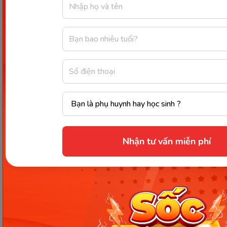
Đặt câu hỏi cho các bộ phận câu in đậm:
Đó là gì?
Câu 4: Tiếng Việt
là môn học em yêu thích nhất.
Em hãy đặt câu hỏi cho bộ phận in đậm
:
Môn học
em yêu thích nhất là gì? Hoặc Em yêu thích nhất
môn học gì?
Câu 5: Trần Quốc Toản
bóp nát quả cam.
Đặt câu hỏi cho bộ phận in đậm dưới đây
:
Ai là
Nhận tư vấn miễn phí
người bóp nát quả cam?
Câu 6:
Giờ ra chơi ở trường, chúng em
cùng nhau
chơi đùa và ca hát
.
Đặt câu cho bộ phận in đậm:
Giờ ra chơi ở trường
chúng em làm gì?