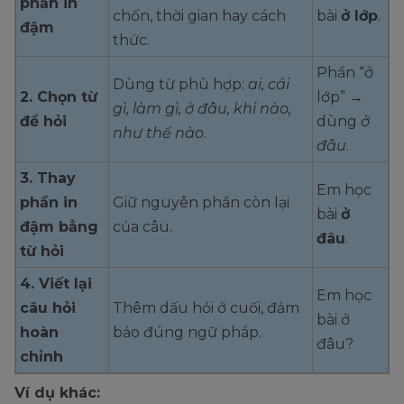
phần in
chốn, thời gian hay cách
bài
ở lớp
.
đậm
thức.
Phần “ở
Dùng từ phù hợp:
ai, cái
2. Chọn từ
lớp” →
gì, làm gì, ở đâu, khi nào,
để hỏi
dùng
ở
như thế nào
.
đâu
.
3. Thay
Em học
phần in
Giữ nguyên phần còn lại
bài
ở
đậm bằng
của câu.
đâu
.
từ hỏi
4. Viết lại
Em học
câu hỏi
Thêm dấu hỏi ở cuối, đảm
bài ở
hoàn
bảo đúng ngữ pháp.
đâu?
chỉnh
Ví dụ khác: