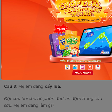
Câu 7.
Mỗi khi Tết đến Xuân về, người dân lại
làm
bánh chưng, bánh giày
để cúng tổ tiên.
Đặt câu hỏi cho phần in đậm
:
Mỗi khi Tết đến
Xuân về, người dân thường làm gì để cúng tổ tiên?
Câu 8.
Cô ấy là người
xinh đẹp nhất mà tôi từng
gặp.
Đặt câu hỏi cho bộ phận in đậm trong câu sau
:
Cô
ấy như thế nào? Hoặc Cô ấy là người như thế nào?
Câu 9:
Mẹ em đang
cấy lúa.
Đặt câu hỏi cho bộ phận được in đậm trong câu
sau
:
Mẹ em đang làm gì?