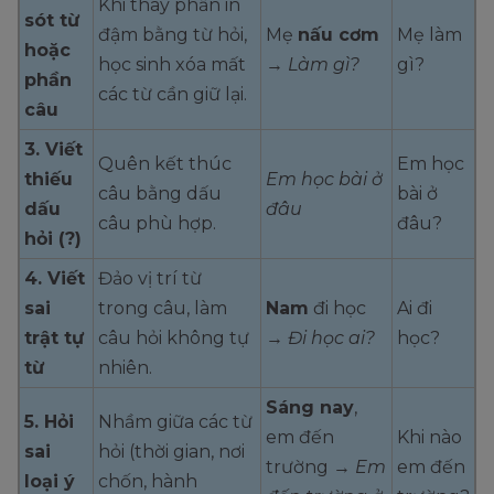
Khi thay phần in
sót từ
đậm bằng từ hỏi,
Mẹ
nấu cơm
Mẹ làm
hoặc
học sinh xóa mất
→
Làm gì?
gì?
phần
các từ cần giữ lại.
câu
3. Viết
Quên kết thúc
Em học
thiếu
Em học bài ở
câu bằng dấu
bài ở
dấu
đâu
câu phù hợp.
đâu?
hỏi (?)
4. Viết
Đảo vị trí từ
sai
trong câu, làm
Nam
đi học
Ai đi
trật tự
câu hỏi không tự
→
Đi học ai?
học?
từ
nhiên.
Sáng nay
,
5. Hỏi
Nhầm giữa các từ
em đến
Khi nào
sai
hỏi (thời gian, nơi
trường →
Em
em đến
loại ý
chốn, hành