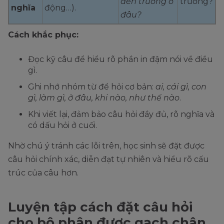
đến trường ở
trường?
nghĩa
động…).
đâu?
Cách khắc phục:
Đọc kỹ câu để hiểu rõ phần in đậm nói về điều
gì.
Ghi nhớ nhóm từ để hỏi cơ bản:
ai, cái gì, con
gì, làm gì, ở đâu, khi nào, như thế nào
.
Khi viết lại, đảm bảo câu hỏi đầy đủ, rõ nghĩa và
có dấu hỏi ở cuối.
Nhờ chú ý tránh các lỗi trên, học sinh sẽ đặt được
câu hỏi chính xác, diễn đạt tự nhiên và hiểu rõ cấu
trúc của câu hơn.
Luyện tập cách đặt câu hỏi
cho bộ phận được gạch chân