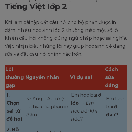
Tiếng Việt lớp 2
Khi làm bài tập đặt câu hỏi cho bộ phận được in
đậm, nhiều học sinh lớp 2 thường mắc một số lỗi
khiến câu hỏi không đúng ngữ pháp hoặc sai nghĩa.
Việc nhận biết những lỗi này giúp học sinh dễ dàng
sửa và đặt câu hỏi chính xác hơn.
Lỗi
Cách
thường
Nguyên nhân
Ví dụ sai
sửa
gặp
đúng
1.
Em học bài
ở
Không hiểu rõ ý
Em học
Chọn
lớp
→
Em
nghĩa của phần in
bài
ở
sai từ
học bài khi
đậm.
đâu?
để hỏi
nào?
2. Bỏ